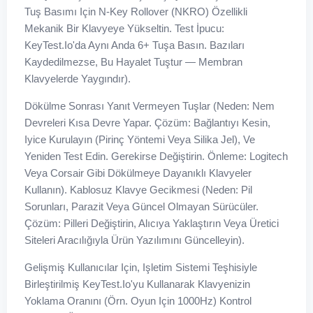
Tuş Basımı Için N-Key Rollover (NKRO) Özellikli
Mekanik Bir Klavyeye Yükseltin. Test İpucu:
KeyTest.io'da Aynı Anda 6+ Tuşa Basın. Bazıları
Kaydedilmezse, Bu Hayalet Tuştur — Membran
Klavyelerde Yaygındır).
Dökülme Sonrası Yanıt Vermeyen Tuşlar (Neden: Nem
Devreleri Kısa Devre Yapar. Çözüm: Bağlantıyı Kesin,
Iyice Kurulayın (pirinç Yöntemi Veya Silika Jel), Ve
Yeniden Test Edin. Gerekirse Değiştirin. Önleme: Logitech
Veya Corsair Gibi Dökülmeye Dayanıklı Klavyeler
Kullanın). Kablosuz Klavye Gecikmesi (Neden: Pil
Sorunları, Parazit Veya Güncel Olmayan Sürücüler.
Çözüm: Pilleri Değiştirin, Alıcıya Yaklaştırın Veya Üretici
Siteleri Aracılığıyla Ürün Yazılımını Güncelleyin).
Gelişmiş Kullanıcılar Için, Işletim Sistemi Teşhisiyle
Birleştirilmiş KeyTest.io'yu Kullanarak Klavyenizin
Yoklama Oranını (örn. Oyun Için 1000Hz) Kontrol