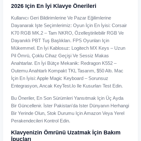
2026 Için En İyi Klavye Önerileri
Kullanıcı Geri Bildirimlerine Ve Pazar Eğilimlerine
Dayanarak Işte Seçimlerimiz: Oyun İçin En İyisi: Corsair
K70 RGB MK.2 – Tam NKRO, Özelleştirilebilir RGB Ve
Dayanıklı PBT Tuş Başlıkları. FPS Oyunları Için
Mükemmel. En İyi Kablosuz: Logitech MX Keys – Uzun
Pil Ömrü, Çoklu Cihaz Geçişi Ve Sessiz Makas
Anahtarlar. En İyi Bütçe Mekanik: Redragon K552 –
Outemu Anahtarlı Kompakt TKL Tasarım, $50 Altı. Mac
İçin En İyisi: Apple Magic Keyboard – Sorunsuz
Entegrasyon, Ancak KeyTest.io Ile Kusurları Test Edin.
Bu Öneriler, En Son Sürümleri Yansıtmak Için Üç Ayda
Bir Güncellenir. İster Pakistan'da Ister Dünyanın Herhangi
Bir Yerinde Olun, Stok Durumu Için Amazon Veya Yerel
Perakendecileri Kontrol Edin.
Klavyenizin Ömrünü Uzatmak İçin Bakım
İpuçları