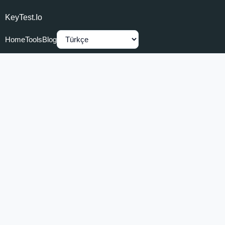
KeyTest.io
Home
Tools
Blog