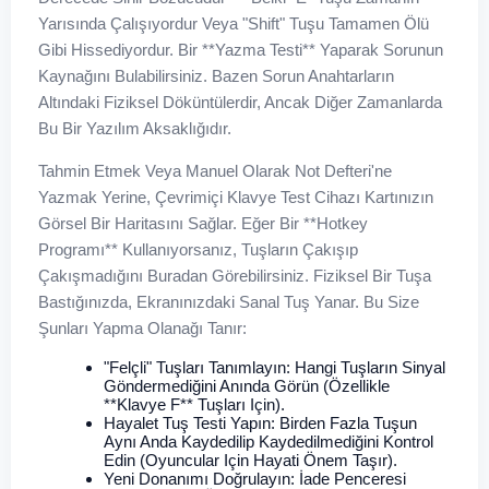
Yarısında Çalışıyordur Veya "Shift" Tuşu Tamamen Ölü
Gibi Hissediyordur. Bir **yazma Testi** Yaparak Sorunun
Kaynağını Bulabilirsiniz. Bazen Sorun Anahtarların
Altındaki Fiziksel Döküntülerdir, Ancak Diğer Zamanlarda
Bu Bir Yazılım Aksaklığıdır.
Tahmin Etmek Veya Manuel Olarak Not Defteri'ne
Yazmak Yerine, Çevrimiçi Klavye Test Cihazı Kartınızın
Görsel Bir Haritasını Sağlar. Eğer Bir **hotkey
Programı** Kullanıyorsanız, Tuşların Çakışıp
Çakışmadığını Buradan Görebilirsiniz. Fiziksel Bir Tuşa
Bastığınızda, Ekranınızdaki Sanal Tuş Yanar. Bu Size
Şunları Yapma Olanağı Tanır:
"Felçli" Tuşları Tanımlayın: Hangi Tuşların Sinyal
Göndermediğini Anında Görün (özellikle
**klavye F** Tuşları Için).
Hayalet Tuş Testi Yapın: Birden Fazla Tuşun
Aynı Anda Kaydedilip Kaydedilmediğini Kontrol
Edin (oyuncular Için Hayati Önem Taşır).
Yeni Donanımı Doğrulayın: İade Penceresi