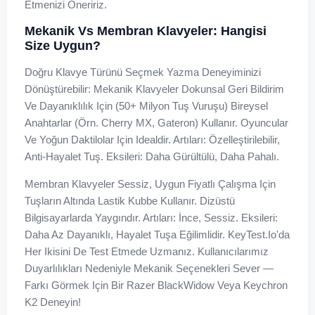
Etmenizi Öneririz.
Mekanik Vs Membran Klavyeler: Hangisi
Size Uygun?
Doğru Klavye Türünü Seçmek Yazma Deneyiminizi
Dönüştürebilir: Mekanik Klavyeler Dokunsal Geri Bildirim
Ve Dayanıklılık Için (50+ Milyon Tuş Vuruşu) Bireysel
Anahtarlar (örn. Cherry MX, Gateron) Kullanır. Oyuncular
Ve Yoğun Daktilolar Için Idealdir. Artıları: Özelleştirilebilir,
Anti-Hayalet Tuş. Eksileri: Daha Gürültülü, Daha Pahalı.
Membran Klavyeler Sessiz, Uygun Fiyatlı Çalışma Için
Tuşların Altında Lastik Kubbe Kullanır. Dizüstü
Bilgisayarlarda Yaygındır. Artıları: İnce, Sessiz. Eksileri:
Daha Az Dayanıklı, Hayalet Tuşa Eğilimlidir. KeyTest.io'da
Her Ikisini De Test Etmede Uzmanız. Kullanıcılarımız
Duyarlılıkları Nedeniyle Mekanik Seçenekleri Sever —
Farkı Görmek Için Bir Razer BlackWidow Veya Keychron
K2 Deneyin!