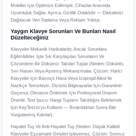
Mobiller Için Optimize Edilmiştir, Cihazlar Arasında
Uyumluluk Sağlar. Ayrıca, Gizlilik Odaklıdır — Dikkatinizi
Dağıtacak Veri Toplama Veya Reklam Yoktur.
Yaygın Klavye Sorunları Ve Bunları Nasıl
Düzelteceğiniz
Klavyeler Mekanik Harikalardır, Ancak Sorunlara
Eğilimlidirler. İşte Sık Karşılaşılan Sorunların Ve
Çözümlerin Bir Dökümü: Takılan Tuşlar (Neden: Döküntü,
Sıvı Hasarı Veya Aşınmış Mekanizmalar. Çözüm: Harici
Klavyeler Için Basınçlı Hava Veya Izopropil Alkol Ile
Nazikçe Temizleyin. Dizüstü Bilgisayarlar Için Garantinin
Geçersiz Olmasını Önlemek Için Profesyonel Onarım
Önerilir. Test İpucu: Hangi Tuşların Takıldığını Belirlemek
Için KeyTest.io'yu Kullanın — Bırakıldıktan Sonra Bile
Vurgulanmış Kalırlar).
Hayalet Tuş Ve Anti-Hayalet Tuş (Neden: Düşük Kaliteli
Klavyeler Eşzamanlı Girişleri Işleyemez. Çözüm: Sınırsız