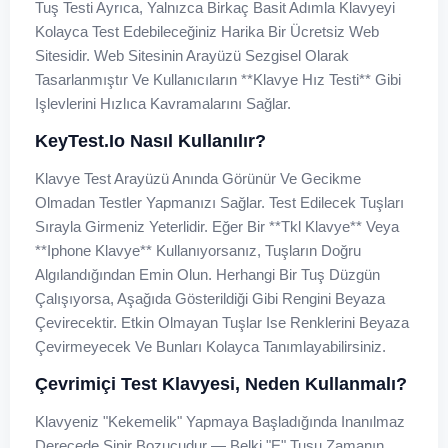
Tuş Testi Ayrıca, Yalnızca Birkaç Basit Adımla Klavyeyi
Kolayca Test Edebileceğiniz Harika Bir Ücretsiz Web
Sitesidir. Web Sitesinin Arayüzü Sezgisel Olarak
Tasarlanmıştır Ve Kullanıcıların **klavye Hız Testi** Gibi
Işlevlerini Hızlıca Kavramalarını Sağlar.
KeyTest.io Nasıl Kullanılır?
Klavye Test Arayüzü Anında Görünür Ve Gecikme
Olmadan Testler Yapmanızı Sağlar. Test Edilecek Tuşları
Sırayla Girmeniz Yeterlidir. Eğer Bir **tkl Klavye** Veya
**iphone Klavye** Kullanıyorsanız, Tuşların Doğru
Algılandığından Emin Olun. Herhangi Bir Tuş Düzgün
Çalışıyorsa, Aşağıda Gösterildiği Gibi Rengini Beyaza
Çevirecektir. Etkin Olmayan Tuşlar Ise Renklerini Beyaza
Çevirmeyecek Ve Bunları Kolayca Tanımlayabilirsiniz.
Çevrimiçi Test Klavyesi, Neden Kullanmalı?
Klavyeniz "kekemelik" Yapmaya Başladığında Inanılmaz
Derecede Sinir Bozucudur — Belki "E" Tuşu Zamanın