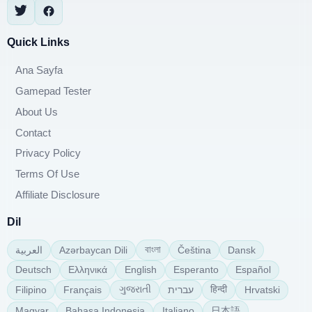
Quick Links
Ana Sayfa
Gamepad Tester
About Us
Contact
Privacy Policy
Terms Of Use
Affiliate Disclosure
Dil
বাংলা
Azərbaycan Dili
Čeština
Dansk
العربية
Deutsch
Ελληνικά
English
Esperanto
Español
ગુજરાતી
हिन्दी
Filipino
Français
עברית
Hrvatski
日本語
Magyar
Bahasa Indonesia
Italiano