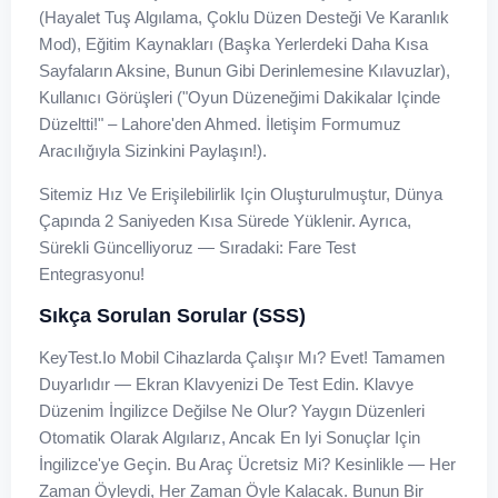
(hayalet Tuş Algılama, Çoklu Düzen Desteği Ve Karanlık
Mod), Eğitim Kaynakları (başka Yerlerdeki Daha Kısa
Sayfaların Aksine, Bunun Gibi Derinlemesine Kılavuzlar),
Kullanıcı Görüşleri ("Oyun Düzeneğimi Dakikalar Içinde
Düzeltti!" – Lahore'den Ahmed. İletişim Formumuz
Aracılığıyla Sizinkini Paylaşın!).
Sitemiz Hız Ve Erişilebilirlik Için Oluşturulmuştur, Dünya
Çapında 2 Saniyeden Kısa Sürede Yüklenir. Ayrıca,
Sürekli Güncelliyoruz — Sıradaki: Fare Test
Entegrasyonu!
Sıkça Sorulan Sorular (SSS)
KeyTest.io Mobil Cihazlarda Çalışır Mı? Evet! Tamamen
Duyarlıdır — Ekran Klavyenizi De Test Edin. Klavye
Düzenim İngilizce Değilse Ne Olur? Yaygın Düzenleri
Otomatik Olarak Algılarız, Ancak En Iyi Sonuçlar Için
İngilizce'ye Geçin. Bu Araç Ücretsiz Mi? Kesinlikle — Her
Zaman Öyleydi, Her Zaman Öyle Kalacak. Bunun Bir