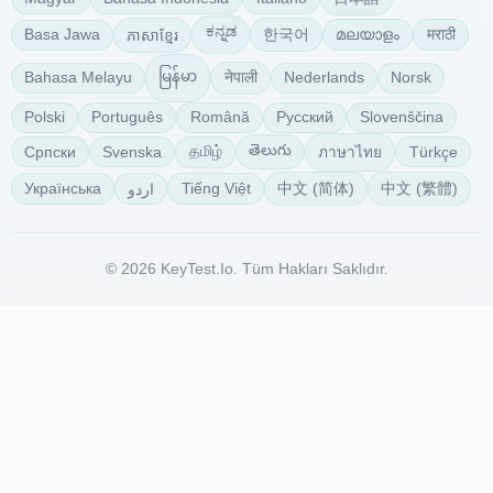
ಕನ್ನಡ
한국어
മലയാളം
मराठी
Basa Jawa
ភាសាខ្មែរ
မြန်မာ
नेपाली
Bahasa Melayu
Nederlands
Norsk
Polski
Português
Română
Русский
Slovenščina
తెలుగు
தமிழ்
Српски
Svenska
Türkçe
ภาษาไทย
中文 (简体)
中文 (繁體)
Українська
Tiếng Việt
اردو
© 2026 KeyTest.io. Tüm Hakları Saklıdır.