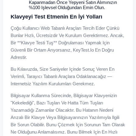
Kapanmadan Önce Yepyeni Satın Alımınızın
%100 Işlevsel Olduğundan Emin Olun.
Klavyeyi Test Etmenin En İyi Yolları
Çoğu Kullanıcı Web Tabanlı Araçları Tercih Eder Çünkü
Bunlar Hızlı, Ücretsizdir Ve Kurulum Gerektirmez. Ancak,
Bir **klavye Testi Tuş** Doğrulaması Yapmak Için
Güvenli Bir Ortam Arıyorsanız, KeyTest.io En Doğru
Adrestir.
Bu Kılavuzda, Size Saniyeler Içinde Sonuç Veren En
Verimli, Tarayıcı Tabanlı Araçlara Odaklanacağız —
Internetsiz Yazılım Kurulumları Gerekmez.
Bilgisayar Kullanma Sürecinde, Bilgisayar Klavyenizin
"kekelediği", Bazı Tuşları Ve Hatta Tüm Tuşları
Yazamadığı Zamanlar Olacaktır. Bu Hatanın Nedeni
Arızalı Bir Klavye Veya Bilgisayarınızın Yazılımıyla Ilgili
Bir Sorun Olabilir. Bunu Çözmek Için Sorunun Tam Olarak
Ne Olduğunu Anlamalısınız. Bunu Bilmek Için En Hızlı