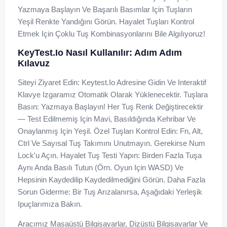
Yazmaya Başlayın Ve Başarılı Basımlar Için Tuşların
Yeşil Renkte Yandığını Görün. Hayalet Tuşları Kontrol
Etmek Için Çoklu Tuş Kombinasyonlarını Bile Algılıyoruz!
KeyTest.io Nasıl Kullanılır: Adım Adım
Kılavuz
Siteyi Ziyaret Edin: Keytest.io Adresine Gidin Ve Interaktif
Klavye Izgaramız Otomatik Olarak Yüklenecektir. Tuşlara
Basın: Yazmaya Başlayın! Her Tuş Renk Değiştirecektir
— Test Edilmemiş Için Mavi, Basıldığında Kehribar Ve
Onaylanmış Için Yeşil. Özel Tuşları Kontrol Edin: Fn, Alt,
Ctrl Ve Sayısal Tuş Takımını Unutmayın. Gerekirse Num
Lock'u Açın. Hayalet Tuş Testi Yapın: Birden Fazla Tuşa
Aynı Anda Basılı Tutun (örn. Oyun Için WASD) Ve
Hepsinin Kaydedilip Kaydedilmediğini Görün. Daha Fazla
Sorun Giderme: Bir Tuş Arızalanırsa, Aşağıdaki Yerleşik
Ipuçlarımıza Bakın.
Aracımız Masaüstü Bilgisayarlar, Dizüstü Bilgisayarlar Ve