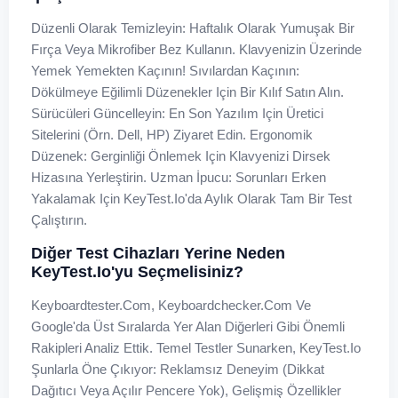
Düzenli Olarak Temizleyin: Haftalık Olarak Yumuşak Bir
Fırça Veya Mikrofiber Bez Kullanın. Klavyenizin Üzerinde
Yemek Yemekten Kaçının! Sıvılardan Kaçının:
Dökülmeye Eğilimli Düzenekler Için Bir Kılıf Satın Alın.
Sürücüleri Güncelleyin: En Son Yazılım Için Üretici
Sitelerini (örn. Dell, HP) Ziyaret Edin. Ergonomik
Düzenek: Gerginliği Önlemek Için Klavyenizi Dirsek
Hizasına Yerleştirin. Uzman İpucu: Sorunları Erken
Yakalamak Için KeyTest.io'da Aylık Olarak Tam Bir Test
Çalıştırın.
Diğer Test Cihazları Yerine Neden
KeyTest.io'yu Seçmelisiniz?
Keyboardtester.com, Keyboardchecker.com Ve
Google'da Üst Sıralarda Yer Alan Diğerleri Gibi Önemli
Rakipleri Analiz Ettik. Temel Testler Sunarken, KeyTest.io
Şunlarla Öne Çıkıyor: Reklamsız Deneyim (dikkat
Dağıtıcı Veya Açılır Pencere Yok), Gelişmiş Özellikler