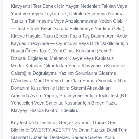
Klavyenizi Test Etmek İçin Yaygın Nedenler: Takılan Veya
Yanıt Vermeyen Tuşlar (toz, Dökülen Sıvı Veya Aşınma
Tuşların Takılmasına Veya Arızalanmasına Neden Olabilir
— Test Etmek Kesin Sorunu Belirlemeye Yardımcı Olur),
Klavye Hayalet Tuşu (birden Fazla Tuş Basımı Aynı Anda
Kaydedilmediğinde — Oyuncular Veya Hızlı Daktilolar Için
Hayati Önem Taşır), Yeni Cihaz Kurulumu (yeni Bir
Dizüstü Bilgisayar, Mekanik Klavye Veya Kablosuz
Modeli Kutudan Çıkardıktan Sonra Klavyenizin Kusursuz
Çalıştığını Doğrulayın), Yazılım Sorunlarını Giderme
(Windows, MacOS Veya Linux'taki Sürücü Sorunları Gibi
Donanım Kusurları Ile Işletim Sistemi Aksaklıkları
Arasında Ayrım Yapın), Profesyoneller Için Toplu Test (BT
Yöneticileri Veya Satıcılar, Kusurlar Için Birden Fazla
Klavyeyi Hızlıca Kontrol Edebilir).
KeyTest.io'da Testimiz, Gerçek Zamanlı Görsel Geri
Bildirimle QWERTY, AZERTY Ve Daha Fazlası Dahil Tüm
Standart Düzenleri Destekler. Sadece Sayfayı Açın,