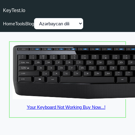
KeyTest.io
Home
Tools
Blog
Your Keyboard Not Working Buy Now...!