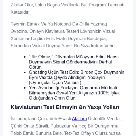
Zibillər Olur, Lakin Başqa Vaxtlarda Bu, Proqram Təminatı
Xətasıdır.
Təxmin Etmək Və Ya Notepad-Də Əl Ilə Yazmaq
Əvəzinə, Onlayn Klaviatura Testeri Lövhənizin Vizual
Xəritəsini Təqdim Edir. Fiziki Düyməni Basdıqda,
Ekrandakı Virtual Düymə Yanır. Bu Sizə Imkan Verir:
"İflic Olmuş" Düymələri Müəyyən Edin: Hansı
Düymələrin Siqnal Göndərmədiyini Dərhal
Görün.
Ghosting Üçün Test Edin: Birdən Çox Düymənin
Eyni Vaxtda Qeydə Alındığını Yoxlayın
(oyunçular Üçün Vacibdir).
Yeni Avadanlığı Yoxlayın: Qaytarma Müddəti
Bitməmişdən Əvvəl Yeni Alışınızın 100% Işlək
Olduğundan Əmin Olun.
Klaviaturanı Test Etməyin Ən Yaxşı Yolları
İstifadəçilərin Çoxu Veb Əsaslı
Alətlərə
Üstünlük Verirlər,
Çünki Onlar Sürətli, Pulsuzdur Və Heç Bir Quraşdırma
Tələb Etmir. Bununla Belə, Tez-Tez Oflayn Olursunuzsa