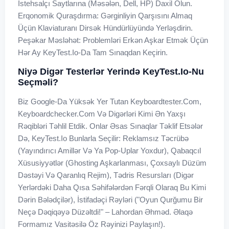
Istehsalçı Saytlarına (məsələn, Dell, HP) Daxil Olun.
Erqonomik Quraşdırma: Gərginliyin Qarşısını Almaq
Üçün Klaviaturanı Dirsək Hündürlüyündə Yerləşdirin.
Peşəkar Məsləhət: Problemləri Erkən Aşkar Etmək Üçün
Hər Ay KeyTest.io-Da Tam Sınaqdan Keçirin.
Niyə Digər Testerlər Yerində KeyTest.io-Nu
Seçməli?
Biz Google-Da Yüksək Yer Tutan Keyboardtester.com,
Keyboardchecker.com Və Digərləri Kimi Ən Yaxşı
Rəqibləri Təhlil Etdik. Onlar Əsas Sınaqlar Təklif Etsələr
Də, KeyTest.io Bunlarla Seçilir: Reklamsız Təcrübə
(Yayındırıcı Amillər Və Ya Pop-Uplar Yoxdur), Qabaqcıl
Xüsusiyyətlər (Ghosting Aşkarlanması, Çoxsaylı Düzüm
Dəstəyi Və Qaranlıq Rejim), Tədris Resursları (Digər
Yerlərdəki Daha Qısa Səhifələrdən Fərqli Olaraq Bu Kimi
Dərin Bələdçilər), İstifadəçi Rəyləri ("Oyun Qurğumu Bir
Neçə Dəqiqəyə Düzəltdi!" – Lahordan Əhməd. Əlaqə
Formamız Vasitəsilə Öz Rəyinizi Paylaşın!).