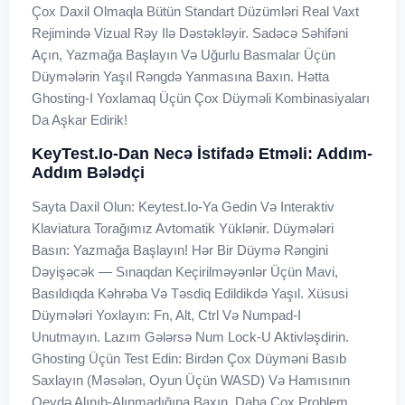
Çox Daxil Olmaqla Bütün Standart Düzümləri Real Vaxt
Rejimində Vizual Rəy Ilə Dəstəkləyir. Sadəcə Səhifəni
Açın, Yazmağa Başlayın Və Uğurlu Basmalar Üçün
Düymələrin Yaşıl Rəngdə Yanmasına Baxın. Hətta
Ghosting-I Yoxlamaq Üçün Çox Düyməli Kombinasiyaları
Da Aşkar Edirik!
KeyTest.io-Dan Necə İstifadə Etməli: Addım-
Addım Bələdçi
Sayta Daxil Olun: Keytest.io-Ya Gedin Və Interaktiv
Klaviatura Torağımız Avtomatik Yüklənir. Düymələri
Basın: Yazmağa Başlayın! Hər Bir Düymə Rəngini
Dəyişəcək — Sınaqdan Keçirilməyənlər Üçün Mavi,
Basıldıqda Kəhrəba Və Təsdiq Edildikdə Yaşıl. Xüsusi
Düymələri Yoxlayın: Fn, Alt, Ctrl Və Numpad-I
Unutmayın. Lazım Gələrsə Num Lock-U Aktivləşdirin.
Ghosting Üçün Test Edin: Birdən Çox Düyməni Basıb
Saxlayın (məsələn, Oyun Üçün WASD) Və Hamısının
Qeydə Alınıb-Alınmadığına Baxın. Daha Çox Problem