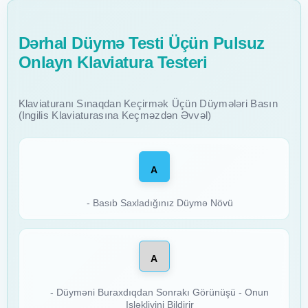
Dərhal Düymə Testi Üçün Pulsuz
Onlayn Klaviatura Testeri
Klaviaturanı Sınaqdan Keçirmək Üçün Düymələri Basın
(ingilis Klaviaturasına Keçməzdən Əvvəl)
A
- Basıb Saxladığınız Düymə Növü
A
- Düyməni Buraxdıqdan Sonrakı Görünüşü - Onun
Işləkliyini Bildirir