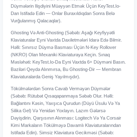
Düymələrin Ilişdiyini Müəyyən Etmək Üçün KeyTest.io-
Dan Istifadə Edin — Onlar Buraxıldıqdan Sonra Belə
Vurğulanmış Qalacaqlar).
Ghosting Və Anti-Ghosting (Səbəb: Aşağı Keyfiyyətli
Klaviaturalar Eyni Vaxtda Daxiletmələri Idarə Edə Bilmir.
Həlli: Sınırsız Düymə Basması Üçün N-Key Rollover
(NKRO) Olan Mexaniki Klaviaturaya Keçin. Sınaq
Məsləhəti: KeyTest.io-Da Eyni Vaxtda 6+ Düyməni Basın.
Bəziləri Qeydə Alınmırsa, Bu Ghosting-Dir — Membran
Klaviaturalarda Geniş Yayılmışdır).
Tökülmələrdən Sonra Cavab Verməyən Düymələr
(Səbəb: Rütubət Qısaqapanmaya Səbəb Olur. Həlli:
Bağlantını Kəsin, Yaxşıca Qurudun (düyü Üsulu Və Ya
Silika Gel) Və Yenidən Yoxlayın. Lazım Gələrsə
Dəyişdirin. Qarşısının Alınması: Logitech Və Ya Corsair
Kimi Markaların Tökülməyə Davamlı Klaviaturalarından
Istifadə Edin). Simsiz Klaviatura Gecikməsi (Səbəb: