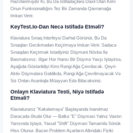
Hazırlanmışdır Ki, Bu Da Istifadəçilərə Daxil Olan Kimi
Onun Funksionallığını Tez Bir Zamanda Qavramağa
Imkan Verir.
KeyTest.io-Dan Necə Istifadə Etməli?
Klaviatura Sınaq Interfeysi Dərhal Görünür, Bu Da
Sınaqları Gecikmədən Keçirməyə Imkan Verir. Sadəcə
Sınaqdan Keçirmək Istədiyiniz Düyməni Növbə Ilə
Basmalısınız. Əgər Hər Hansı Bir Düymə Yaxşı Işləyirsə,
Aşağıda Göstərildiyi Kimi Rəngi Ağa Çevriləcək. Qeyri-
Aktiv Düymələrə Gəldikdə, Rəngi Ağa Çevrilməyəcək Və
Siz Onları Asanlıqla Müəyyən Edə Biləcəksiniz.
Onlayn Klaviatura Testi, Niyə Istifadə
Etməli?
Klaviaturanız "kəkələməyə" Başlayanda Inanılmaz
Dərəcədə Əsəbi Olur — Bəlkə "E" Düyməsi Yalnız Vaxtın
Yarısında Işləyir, Yaxud "Shift" Düyməsi Tamamilə Sönük
Hiss Olunur. Bəzən Problem Açarların Altındakı Fiziki