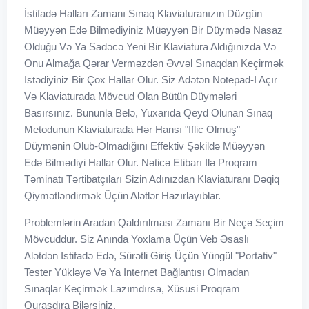
İstifadə Halları Zamanı Sınaq Klaviaturanızın Düzgün
Müəyyən Edə Bilmədiyiniz Müəyyən Bir Düymədə Nasaz
Olduğu Və Ya Sadəcə Yeni Bir Klaviatura Aldığınızda Və
Onu Almağa Qərar Verməzdən Əvvəl Sınaqdan Keçirmək
Istədiyiniz Bir Çox Hallar Olur. Siz Adətən Notepad-I Açır
Və Klaviaturada Mövcud Olan Bütün Düymələri
Basırsınız. Bununla Belə, Yuxarıda Qeyd Olunan Sınaq
Metodunun Klaviaturada Hər Hansı "iflic Olmuş"
Düymənin Olub-Olmadığını Effektiv Şəkildə Müəyyən
Edə Bilmədiyi Hallar Olur. Nəticə Etibarı Ilə Proqram
Təminatı Tərtibatçıları Sizin Adınızdan Klaviaturanı Dəqiq
Qiymətləndirmək Üçün Alətlər Hazırlayıblar.
Problemlərin Aradan Qaldırılması Zamanı Bir Neçə Seçim
Mövcuddur. Siz Anında Yoxlama Üçün Veb Əsaslı
Alətdən Istifadə Edə, Sürətli Giriş Üçün Yüngül "portativ"
Tester Yükləyə Və Ya Internet Bağlantısı Olmadan
Sınaqlar Keçirmək Lazımdırsa, Xüsusi Proqram
Quraşdıra Bilərsiniz.