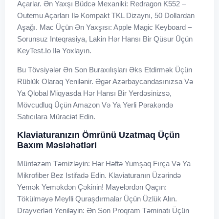
Açarlar. Ən Yaxşı Büdcə Mexaniki: Redragon K552 –
Outemu Açarları Ilə Kompakt TKL Dizaynı, 50 Dollardan
Aşağı. Mac Üçün Ən Yaxşısı: Apple Magic Keyboard –
Sorunsuz Inteqrasiya, Lakin Hər Hansı Bir Qüsur Üçün
KeyTest.io Ilə Yoxlayın.
Bu Tövsiyələr Ən Son Buraxılışları Əks Etdirmək Üçün
Rüblük Olaraq Yenilənir. Əgər Azərbaycandasınızsa Və
Ya Qlobal Miqyasda Hər Hansı Bir Yerdəsinizsə,
Mövcudluq Üçün Amazon Və Ya Yerli Pərakəndə
Satıcılara Müraciət Edin.
Klaviaturanızın Ömrünü Uzatmaq Üçün
Baxım Məsləhətləri
Müntəzəm Təmizləyin: Hər Həftə Yumşaq Fırça Və Ya
Mikrofiber Bez Istifadə Edin. Klaviaturanın Üzərində
Yemək Yeməkdən Çəkinin! Mayelərdən Qaçın:
Tökülməyə Meylli Quraşdırmalar Üçün Üzlük Alın.
Drayverləri Yeniləyin: Ən Son Proqram Təminatı Üçün