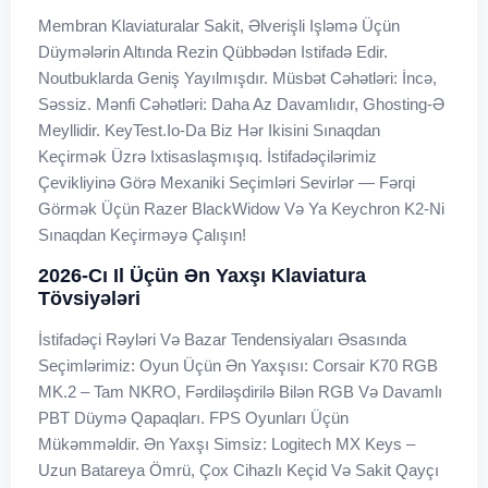
Membran Klaviaturalar Sakit, Əlverişli Işləmə Üçün
Düymələrin Altında Rezin Qübbədən Istifadə Edir.
Noutbuklarda Geniş Yayılmışdır. Müsbət Cəhətləri: İncə,
Səssiz. Mənfi Cəhətləri: Daha Az Davamlıdır, Ghosting-Ə
Meyllidir. KeyTest.io-Da Biz Hər Ikisini Sınaqdan
Keçirmək Üzrə Ixtisaslaşmışıq. İstifadəçilərimiz
Çevikliyinə Görə Mexaniki Seçimləri Sevirlər — Fərqi
Görmək Üçün Razer BlackWidow Və Ya Keychron K2-Ni
Sınaqdan Keçirməyə Çalışın!
2026-Cı Il Üçün Ən Yaxşı Klaviatura
Tövsiyələri
İstifadəçi Rəyləri Və Bazar Tendensiyaları Əsasında
Seçimlərimiz: Oyun Üçün Ən Yaxşısı: Corsair K70 RGB
MK.2 – Tam NKRO, Fərdiləşdirilə Bilən RGB Və Davamlı
PBT Düymə Qapaqları. FPS Oyunları Üçün
Mükəmməldir. Ən Yaxşı Simsiz: Logitech MX Keys –
Uzun Batareya Ömrü, Çox Cihazlı Keçid Və Sakit Qayçı