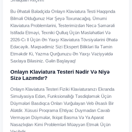
Bu Əhatəli Bələdçidə Onlayn Klaviatura Testi Haqqında
Bilməli Olduğunuz Hər Şeyə Toxunacağıq. Ümumi
Klaviatura Problemlərini, Testerimizdən Necə Səmərəli
Istifadə Etməyi, Texniki Qulluq Üçün Məsləhətləri Və
2026-Cı Il Üçün Ən Yaxşı Klaviatura Tövsiyələrini Əhatə
Edəcəyik. Məqsədimiz Sizi Ekspert Bilikləri Ilə Təmin
Etməkdir Ki, Yazma Qurğunuzu Ən Yaxşı Vəziyyətdə
Saxlaya Biləsiniz. Gəlin Başlayaq!
Onlayn Klaviatura Testeri Nədir Və Niyə
Sizə Lazımdır?
Onlayn Klaviatura Testeri Fiziki Klaviaturanızı Ekranda
Simulyasiya Edən, Funksionallığı Təsdiqləmək Üçün
Düymələri Basdıqca Onları Vurğulayan Veb Əsaslı Bir
Alətdir. Xüsusi Proqrama Ehtiyac Duymadan Cavab
Verməyən Düymələr, Ikiqat Basma Və Ya Aparat
Nasazlıqları Kimi Problemləri Müəyyən Etmək Üçün
Vacibdir.