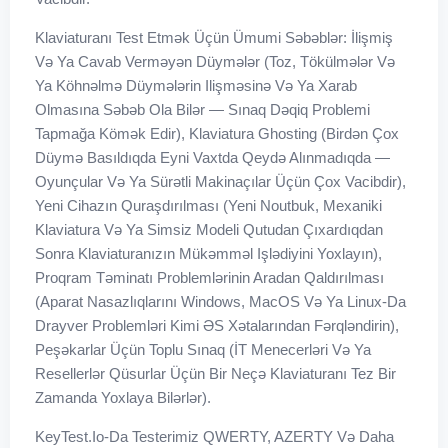
Klaviaturanı Test Etmək Üçün Ümumi Səbəblər: İlişmiş
Və Ya Cavab Verməyən Düymələr (toz, Tökülmələr Və
Ya Köhnəlmə Düymələrin Ilişməsinə Və Ya Xarab
Olmasına Səbəb Ola Bilər — Sınaq Dəqiq Problemi
Tapmağa Kömək Edir), Klaviatura Ghosting (birdən Çox
Düymə Basıldıqda Eyni Vaxtda Qeydə Alınmadıqda —
Oyunçular Və Ya Sürətli Makinaçılar Üçün Çox Vacibdir),
Yeni Cihazın Quraşdırılması (yeni Noutbuk, Mexaniki
Klaviatura Və Ya Simsiz Modeli Qutudan Çıxardıqdan
Sonra Klaviaturanızın Mükəmməl Işlədiyini Yoxlayın),
Proqram Təminatı Problemlərinin Aradan Qaldırılması
(aparat Nasazlıqlarını Windows, MacOS Və Ya Linux-Da
Drayver Problemləri Kimi ƏS Xətalarından Fərqləndirin),
Peşəkarlar Üçün Toplu Sınaq (İT Menecerləri Və Ya
Resellerlər Qüsurlar Üçün Bir Neçə Klaviaturanı Tez Bir
Zamanda Yoxlaya Bilərlər).
KeyTest.io-Da Testerimiz QWERTY, AZERTY Və Daha