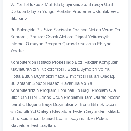
Və Ya Təhlükəsiz Mühitdə Işləyirsinizsə, Birbaşa USB
Diskdən Işləyən Yüngül Portativ Proqrama Üstünlük Verə
Bilərsiniz.
Bu Bələdçidə Biz Sizə Saniyələr Ərzində Nəticə Verən Ən
Səmərəli, Brauzer Əsaslı Alətlərə Diqqət Yetirəcəyik —
Internet Olmayan Proqram Quraşdırmalarına Ehtiyac
Yoxdur.
Kompüterdən Istifadə Prosesində Bəzi Vaxtlar Kompüter
Klaviaturanızın "kəkələməsi", Bəzi Düymələri Və Ya
Hətta Bütün Düymələri Yaza Bilməməsi Halları Olacaq.
Bu Xətanın Səbəbi Nasaz Klaviatura Və Ya
Kompüterinizin Proqram Təminatı Ilə Bağlı Problem Ola
Bilər. Onu Həll Etmək Üçün Problemin Tam Olaraq Nədən
Ibarət Olduğunu Başa Düşməlisiniz. Bunu Bilmək Üçün
Ən Sürətli Yol Onlayn Klaviatura Testeri Saytından Istifadə
Etməkdir. Budur Istinad Edə Biləcəyiniz Bəzi Pulsuz
Klaviatura Testi Saytları.