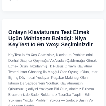
Onlayn Klaviaturanı Test Etmək
Üçün Möhtəşəm Bələdçi: Niyə
KeyTest.io Ən Yaxşı Seçiminizdir
KeyTest.io-Ya Xoş Gəlmisiniz, Klaviatura Problemlərini
Dərhal Diaqnoz Qoymağa Və Aradan Qaldırmağa Kömək
Etmək Üçün Hazırlanmış Ilk Pulsuz Onlayn Klaviatura
Testeri. İstər Ghosting Ilə Məşğul Olan Oyunçu Olun, Istər
Ilişmiş Düymələri Yoxlayan Peşəkar Makinaçı Olun,
Istərsə Də Sadəcə Yeni Noutbuk Klaviaturanızın
Qüsursuz Işlədiyini Yoxlayan Biri Olun, Alətimiz Birbaşa
Brauzerinizdə Sadə, Reklamsız Təcrübə Təqdim Edir.
Yükləmə Yoxdur, Problem Yoxdur — Sadəcə Basın Və
Sınaqdan Keçirin!