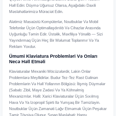
Həll Edin: Düymə Uğursuz Olarsa, Aşağıdakı Daxili
Məsləhətlərimizə Müraciət Edin.
Alətimiz Masaüstü Kompüterlər, Noutbuklar Və Mobil
Telefonlar Üçün Optimallaşdırılıb Və Cihazlar Arasında
Uyğunluğu Təmin Edir. Üstəlik, Məxfiliyə Yönəlib — Sizi
Yayındırmaq Üçün Heç Bir Məlumat Toplanmır Və Ya
Reklam Yoxdur.
Ümumi Klaviatura Problemləri Və Onları
Necə Həll Etməli
Klaviaturalar Mexaniki Möcüzələrdir, Lakin Onlar
Problemlərə Meyllidirlər. Budur Tez-Tez Rast Gəlinən
Problemlərin Və Həll Yollarının Bölgüsü: İlişmiş Düymələr
(Səbəb: Zibil, Maye Zədəsi Və Ya Köhnəlmiş
Mexanizmlər. Həlli: Xarici Klaviaturalar Üçün Sıxılmış
Hava Və Ya Izopropil Spirti Ilə Yumşaq Bir Təmizləyin.
Noutbuklar Üçün Zəmanəti Ləğv Etməmək Üçün Peşəkar
Təmir Tövsiyə Olunur. Sınaq Məsləhəti: Hansı