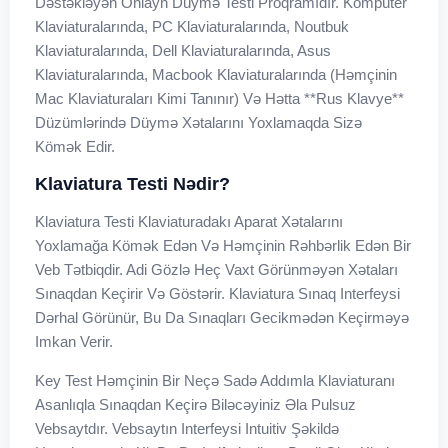
Dəstəkləyən Onlayn Düymə Testi Proqramıdır. Kompüter
Klaviaturalarında, PC Klaviaturalarında, Noutbuk
Klaviaturalarında, Dell Klaviaturalarında, Asus
Klaviaturalarında, Macbook Klaviaturalarında (həmçinin
Mac Klaviaturaları Kimi Tanınır) Və Hətta **rus Klavye**
Düzümlərində Düymə Xətalarını Yoxlamaqda Sizə
Kömək Edir.
Klaviatura Testi Nədir?
Klaviatura Testi Klaviaturadakı Aparat Xətalarını
Yoxlamağa Kömək Edən Və Həmçinin Rəhbərlik Edən Bir
Veb Tətbiqdir. Adi Gözlə Heç Vaxt Görünməyən Xətaları
Sınaqdan Keçirir Və Göstərir. Klaviatura Sınaq Interfeysi
Dərhal Görünür, Bu Da Sınaqları Gecikmədən Keçirməyə
Imkan Verir.
Key Test Həmçinin Bir Neçə Sadə Addımla Klaviaturanı
Asanlıqla Sınaqdan Keçirə Biləcəyiniz Əla Pulsuz
Vebsaytdır. Vebsaytın Interfeysi Intuitiv Şəkildə