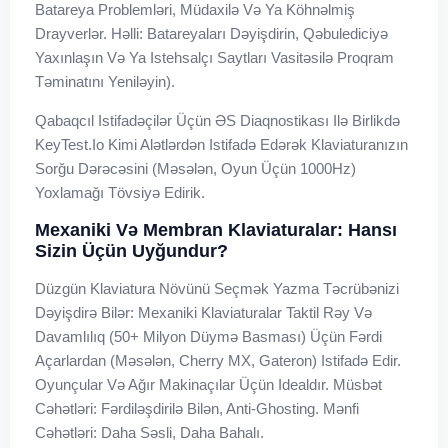
Batareya Problemləri, Müdaxilə Və Ya Köhnəlmiş
Drayverlər. Həlli: Batareyaları Dəyişdirin, Qəbulediciyə
Yaxınlaşın Və Ya Istehsalçı Saytları Vasitəsilə Proqram
Təminatını Yeniləyin).
Qabaqcıl Istifadəçilər Üçün ƏS Diaqnostikası Ilə Birlikdə
KeyTest.io Kimi Alətlərdən Istifadə Edərək Klaviaturanızın
Sorğu Dərəcəsini (məsələn, Oyun Üçün 1000Hz)
Yoxlamağı Tövsiyə Edirik.
Mexaniki Və Membran Klaviaturalar: Hansı
Sizin Üçün Uyğundur?
Düzgün Klaviatura Növünü Seçmək Yazma Təcrübənizi
Dəyişdirə Bilər: Mexaniki Klaviaturalar Taktil Rəy Və
Davamlılıq (50+ Milyon Düymə Basması) Üçün Fərdi
Açarlardan (məsələn, Cherry MX, Gateron) Istifadə Edir.
Oyunçular Və Ağır Makinaçılar Üçün Idealdır. Müsbət
Cəhətləri: Fərdiləşdirilə Bilən, Anti-Ghosting. Mənfi
Cəhətləri: Daha Səsli, Daha Bahalı.