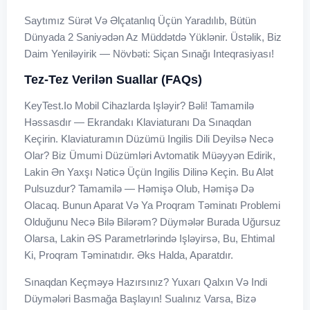
Saytımız Sürət Və Əlçatanlıq Üçün Yaradılıb, Bütün
Dünyada 2 Saniyədən Az Müddətdə Yüklənir. Üstəlik, Biz
Daim Yeniləyirik — Növbəti: Siçan Sınağı Inteqrasiyası!
Tez-Tez Verilən Suallar (FAQs)
KeyTest.io Mobil Cihazlarda Işləyir? Bəli! Tamamilə
Həssasdır — Ekrandakı Klaviaturanı Da Sınaqdan
Keçirin. Klaviaturamın Düzümü Ingilis Dili Deyilsə Necə
Olar? Biz Ümumi Düzümləri Avtomatik Müəyyən Edirik,
Lakin Ən Yaxşı Nəticə Üçün Ingilis Dilinə Keçin. Bu Alət
Pulsuzdur? Tamamilə — Həmişə Olub, Həmişə Də
Olacaq. Bunun Aparat Və Ya Proqram Təminatı Problemi
Olduğunu Necə Bilə Bilərəm? Düymələr Burada Uğursuz
Olarsa, Lakin ƏS Parametrlərində Işləyirsə, Bu, Ehtimal
Ki, Proqram Təminatıdır. Əks Halda, Aparatdır.
Sınaqdan Keçməyə Hazırsınız? Yuxarı Qalxın Və Indi
Düymələri Basmağa Başlayın! Sualınız Varsa, Bizə