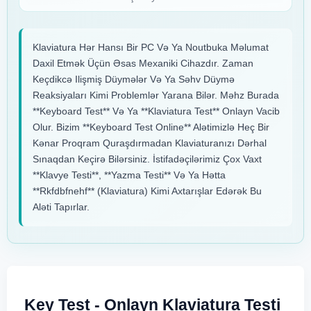
Klaviatura Hər Hansı Bir PC Və Ya Noutbuka Məlumat
Daxil Etmək Üçün Əsas Mexaniki Cihazdır. Zaman
Keçdikcə Ilişmiş Düymələr Və Ya Səhv Düymə
Reaksiyaları Kimi Problemlər Yarana Bilər. Məhz Burada
**keyboard Test** Və Ya **klaviatura Test** Onlayn Vacib
Olur. Bizim **keyboard Test Online** Alətimizlə Heç Bir
Kənar Proqram Quraşdırmadan Klaviaturanızı Dərhal
Sınaqdan Keçirə Bilərsiniz. İstifadəçilərimiz Çox Vaxt
**klavye Testi**, **yazma Testi** Və Ya Hətta
**rkfdbfnehf** (klaviatura) Kimi Axtarışlar Edərək Bu
Aləti Tapırlar.
Key Test - Onlayn Klaviatura Testi