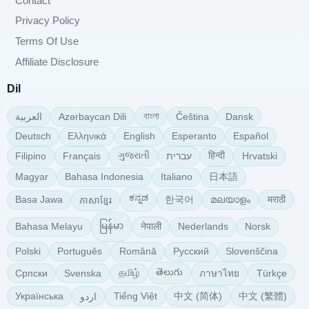
Contact
Privacy Policy
Terms Of Use
Affiliate Disclosure
Dil
বাংলা
Azərbaycan Dili
Čeština
Dansk
العربية
Deutsch
Ελληνικά
English
Esperanto
Español
ગુજરાતી
हिन्दी
Filipino
Français
עברית
Hrvatski
日本語
Magyar
Bahasa Indonesia
Italiano
ಕನ್ನಡ
한국어
മലയാളം
मराठी
Basa Jawa
ភាសាខ្មែរ
မြန်မာ
नेपाली
Bahasa Melayu
Nederlands
Norsk
Polski
Português
Română
Русский
Slovenščina
తెలుగు
தமிழ்
Српски
Svenska
Türkçe
ภาษาไทย
中文 (简体)
中文 (繁體)
Українська
Tiếng Việt
اردو