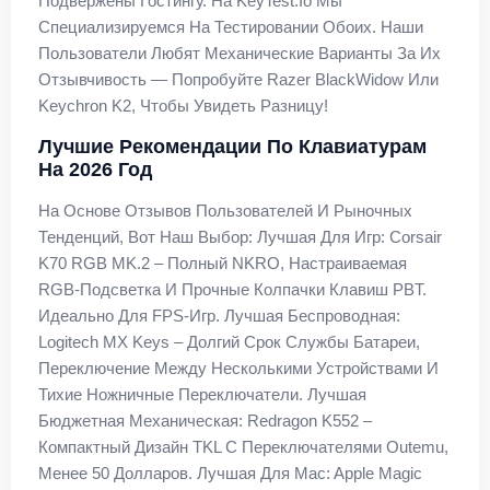
Подвержены Гостингу. На KeyTest.io Мы
Специализируемся На Тестировании Обоих. Наши
Пользователи Любят Механические Варианты За Их
Отзывчивость — Попробуйте Razer BlackWidow Или
Keychron K2, Чтобы Увидеть Разницу!
Лучшие Рекомендации По Клавиатурам
На 2026 Год
На Основе Отзывов Пользователей И Рыночных
Тенденций, Вот Наш Выбор: Лучшая Для Игр: Corsair
K70 RGB MK.2 – Полный NKRO, Настраиваемая
RGB-Подсветка И Прочные Колпачки Клавиш PBT.
Идеально Для FPS-Игр. Лучшая Беспроводная:
Logitech MX Keys – Долгий Срок Службы Батареи,
Переключение Между Несколькими Устройствами И
Тихие Ножничные Переключатели. Лучшая
Бюджетная Механическая: Redragon K552 –
Компактный Дизайн TKL С Переключателями Outemu,
Менее 50 Долларов. Лучшая Для Mac: Apple Magic