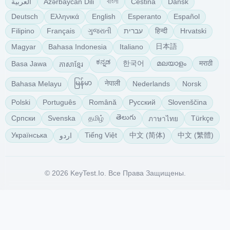
বাংলা
Azərbaycan Dili
Čeština
Dansk
العربية
Deutsch
Ελληνικά
English
Esperanto
Español
ગુજરાતી
हिन्दी
Filipino
Français
עברית
Hrvatski
日本語
Magyar
Bahasa Indonesia
Italiano
ಕನ್ನಡ
한국어
മലയാളം
मराठी
Basa Jawa
ភាសាខ្មែរ
မြန်မာ
नेपाली
Bahasa Melayu
Nederlands
Norsk
Polski
Português
Română
Русский
Slovenščina
తెలుగు
தமிழ்
Српски
Svenska
Türkçe
ภาษาไทย
中文 (简体)
中文 (繁體)
Українська
Tiếng Việt
اردو
© 2026 KeyTest.io. Все Права Защищены.