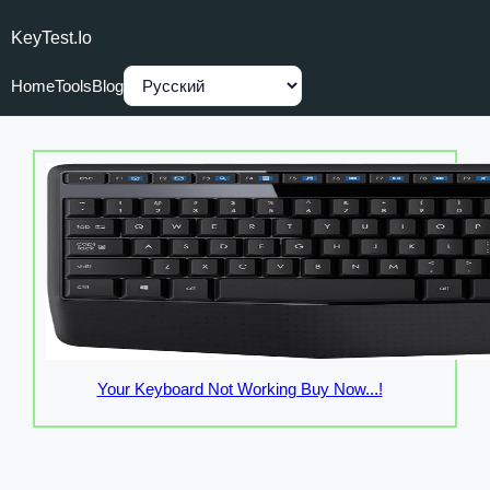
KeyTest.io
Home
Tools
Blog
Your Keyboard Not Working Buy Now...!