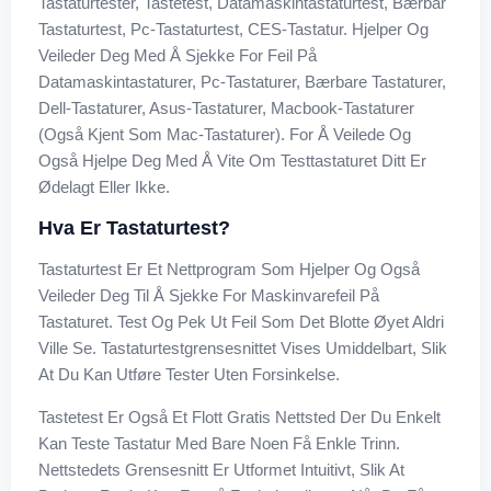
Tastaturtester, Tastetest, Datamaskintastaturtest, Bærbar
Tastaturtest, Pc-Tastaturtest, CES-Tastatur. Hjelper Og
Veileder Deg Med Å Sjekke For Feil På
Datamaskintastaturer, Pc-Tastaturer, Bærbare Tastaturer,
Dell-Tastaturer, Asus-Tastaturer, Macbook-Tastaturer
(også Kjent Som Mac-Tastaturer). For Å Veilede Og
Også Hjelpe Deg Med Å Vite Om Testtastaturet Ditt Er
Ødelagt Eller Ikke.
Hva Er Tastaturtest?
Tastaturtest Er Et Nettprogram Som Hjelper Og Også
Veileder Deg Til Å Sjekke For Maskinvarefeil På
Tastaturet. Test Og Pek Ut Feil Som Det Blotte Øyet Aldri
Ville Se. Tastaturtestgrensesnittet Vises Umiddelbart, Slik
At Du Kan Utføre Tester Uten Forsinkelse.
Tastetest Er Også Et Flott Gratis Nettsted Der Du Enkelt
Kan Teste Tastatur Med Bare Noen Få Enkle Trinn.
Nettstedets Grensesnitt Er Utformet Intuitivt, Slik At