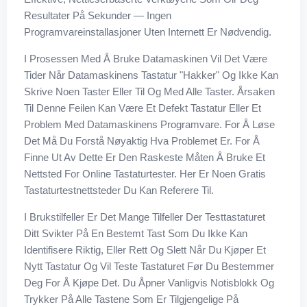
Resultater På Sekunder — Ingen
Programvareinstallasjoner Uten Internett Er Nødvendig.
I Prosessen Med Å Bruke Datamaskinen Vil Det Være
Tider Når Datamaskinens Tastatur "hakker" Og Ikke Kan
Skrive Noen Taster Eller Til Og Med Alle Taster. Årsaken
Til Denne Feilen Kan Være Et Defekt Tastatur Eller Et
Problem Med Datamaskinens Programvare. For Å Løse
Det Må Du Forstå Nøyaktig Hva Problemet Er. For Å
Finne Ut Av Dette Er Den Raskeste Måten Å Bruke Et
Nettsted For Online Tastaturtester. Her Er Noen Gratis
Tastaturtestnettsteder Du Kan Referere Til.
I Brukstilfeller Er Det Mange Tilfeller Der Testtastaturet
Ditt Svikter På En Bestemt Tast Som Du Ikke Kan
Identifisere Riktig, Eller Rett Og Slett Når Du Kjøper Et
Nytt Tastatur Og Vil Teste Tastaturet Før Du Bestemmer
Deg For Å Kjøpe Det. Du Åpner Vanligvis Notisblokk Og
Trykker På Alle Tastene Som Er Tilgjengelige På