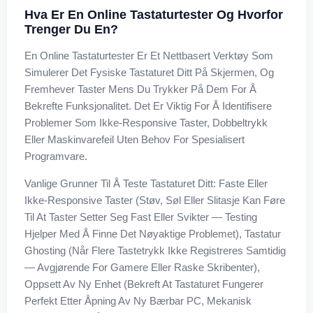
Hva Er En Online Tastaturtester Og Hvorfor
Trenger Du En?
En Online Tastaturtester Er Et Nettbasert Verktøy Som
Simulerer Det Fysiske Tastaturet Ditt På Skjermen, Og
Fremhever Taster Mens Du Trykker På Dem For Å
Bekrefte Funksjonalitet. Det Er Viktig For Å Identifisere
Problemer Som Ikke-Responsive Taster, Dobbeltrykk
Eller Maskinvarefeil Uten Behov For Spesialisert
Programvare.
Vanlige Grunner Til Å Teste Tastaturet Ditt: Faste Eller
Ikke-Responsive Taster (støv, Søl Eller Slitasje Kan Føre
Til At Taster Setter Seg Fast Eller Svikter — Testing
Hjelper Med Å Finne Det Nøyaktige Problemet), Tastatur
Ghosting (når Flere Tastetrykk Ikke Registreres Samtidig
— Avgjørende For Gamere Eller Raske Skribenter),
Oppsett Av Ny Enhet (bekreft At Tastaturet Fungerer
Perfekt Etter Åpning Av Ny Bærbar PC, Mekanisk