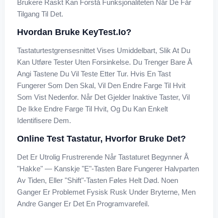
Brukere Raskt Kan Forstå Funksjonaliteten Når De Får
Tilgang Til Det.
Hvordan Bruke KeyTest.io?
Tastaturtestgrensesnittet Vises Umiddelbart, Slik At Du
Kan Utføre Tester Uten Forsinkelse. Du Trenger Bare Å
Angi Tastene Du Vil Teste Etter Tur. Hvis En Tast
Fungerer Som Den Skal, Vil Den Endre Farge Til Hvit
Som Vist Nedenfor. Når Det Gjelder Inaktive Taster, Vil
De Ikke Endre Farge Til Hvit, Og Du Kan Enkelt
Identifisere Dem.
Online Test Tastatur, Hvorfor Bruke Det?
Det Er Utrolig Frustrerende Når Tastaturet Begynner Å
"hakke" — Kanskje "E"-Tasten Bare Fungerer Halvparten
Av Tiden, Eller "Shift"-Tasten Føles Helt Død. Noen
Ganger Er Problemet Fysisk Rusk Under Bryterne, Men
Andre Ganger Er Det En Programvarefeil.