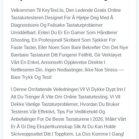
Velkommen Til KeyTest.io, Den Ledende Gratis Online
Tastaturtesteren Designet For Å Hjelpe Deg Med Å
Diagnostisere Og Feilsøke Tastaturproblemer
Umiddelbart. Enten Du Er En Gamer Som Håndterer
Ghosting, En Profesjonell Skribent Som Sjekker For
Faste Taster, Eller Noen Som Bare Bekrefter Om Det Nye
Bærbare Tastaturet Ditt Fungerer Feilfritt, Gir Verktøyet
Vårt En Enkel, Annonsefri Opplevelse Direkte I
Nettleseren Din. Ingen Nedlastinger, Ikke Noe Stress —
Bare Trykk Og Test!
I Denne Omfattende Veiledningen Vil Vi Dykke Dypt Inn I
Alt Du Trenger Å Vite Om Online Tastaturtesting. Vi Vil
Dekke Vanlige Tastaturproblemer, Hvordan Du Bruker
Testeren Vår Effektivt, Tips For Vedlikehold Og
Anbefalinger For De Beste Tastaturene I 2026. Målet Vårt
Er Å Gi Deg Ekspertkunnskap Slik At Du Kan Holde
Skriveoppsettet Ditt I Toppform. La Oss Komme I Gang!