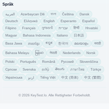
Språk
বাংলা
Azərbaycan Dili
Čeština
Dansk
العربية
Deutsch
Ελληνικά
English
Esperanto
Español
ગુજરાતી
हिन्दी
Filipino
Français
עברית
Hrvatski
日本語
Magyar
Bahasa Indonesia
Italiano
ಕನ್ನಡ
한국어
മലയാളം
मराठी
Basa Jawa
ភាសាខ្មែរ
မြန်မာ
नेपाली
Bahasa Melayu
Nederlands
Norsk
Polski
Português
Română
Русский
Slovenščina
తెలుగు
தமிழ்
Српски
Svenska
Türkçe
ภาษาไทย
中文 (简体)
中文 (繁體)
Українська
Tiếng Việt
اردو
© 2026 KeyTest.io. Alle Rettigheter Forbeholdt.