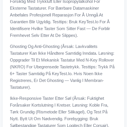
Forsiktig Med Trykkluft Eller Isopropylalkohol For
Eksterne Tastaturer. For Bærbare Datamaskiner
Anbefales Profesjonell Reparasjon For Å Unngå At
Garantien Blir Ugyldig. Testtips: Bruk KeyTest.io For Å
Identifisere Hvilke Taster Som Sitter Fast — De Forblir
Fremhevet Selv Etter At De Slippes).
Ghosting Og Anti-Ghosting (Årsak: Lavkvalitets
Tastaturer Kan Ikke Håndtere Samtidig Inndata. Løsning:
Oppgrader Til Et Mekanisk Tastatur Med N-Key Rollover
(NKRO) For Ubegrensede Tastetrykk. Testtips: Trykk På
6+ Taster Samtidig På KeyTest.io. Hvis Noen Ikke
Registreres, Er Det Ghosting — Vanlig I Membran-
Tastaturer).
Ikke-Responsive Taster Etter Søl (Årsak: Fuktighet
Forårsaker Kortslutning I Kretser. Løsning: Koble Fra,
Tørk Grundig (rismetode Eller Silikagel), Og Test På
Nytt. Bytt Ut Om Nødvendig. Forebygging: Bruk
Sølbestandige Tastaturer Som Logitech Eller Corsair).