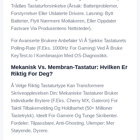
Trådløs Tastaturforsinkelse (Årsak: Batteriproblemer,
Forstyrrelser Eller Utdaterte Drivere. Løsning: Bytt
Batterier, Flytt Nærmere Mottakeren, Eller Oppdater
Fastvare Via Produsentens Nettsteder).
For Avanserte Brukere Anbefaler Vi Å Sjekke Tastaturets
Polling-Rate (f.eks. 1000Hz For Gaming) Ved Å Bruke
KeyTest.io I Kombinasjon Med OS-Diagnostikk.
Mekanisk Vs. Membran-Tastatur: Hvilken Er
Riktig For Deg?
Å Velge Riktig Tastaturtype Kan Transformere
Skriveopplevelsen Din: Mekaniske Tastaturer Bruker
Individuelle Brytere (f.eks. Cherry MX, Gateron) For
Taktil Tilbakemelding Og Holdbarhet (50+ Millioner
Tastetrykk). Ideelt For Gamere Og Tunge Skribenter.
Fordeler: Tilpassbare, Anti-Ghosting. Ulemper: Mer
Støyende, Dyrere.