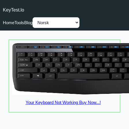
KeyTest.io
Home
Tools
Blog
Your Keyboard Not Working Buy Now...!