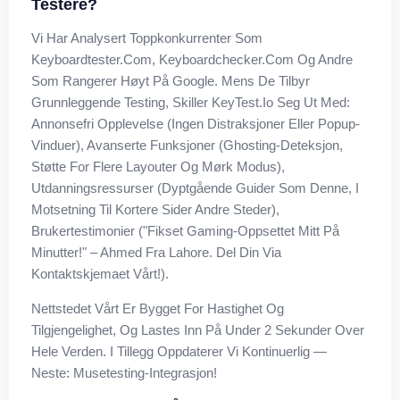
Testere?
Vi Har Analysert Toppkonkurrenter Som
Keyboardtester.com, Keyboardchecker.com Og Andre
Som Rangerer Høyt På Google. Mens De Tilbyr
Grunnleggende Testing, Skiller KeyTest.io Seg Ut Med:
Annonsefri Opplevelse (ingen Distraksjoner Eller Popup-
Vinduer), Avanserte Funksjoner (ghosting-Deteksjon,
Støtte For Flere Layouter Og Mørk Modus),
Utdanningsressurser (dyptgående Guider Som Denne, I
Motsetning Til Kortere Sider Andre Steder),
Brukertestimonier ("Fikset Gaming-Oppsettet Mitt På
Minutter!" – Ahmed Fra Lahore. Del Din Via
Kontaktskjemaet Vårt!).
Nettstedet Vårt Er Bygget For Hastighet Og
Tilgjengelighet, Og Lastes Inn På Under 2 Sekunder Over
Hele Verden. I Tillegg Oppdaterer Vi Kontinuerlig —
Neste: Musetesting-Integrasjon!