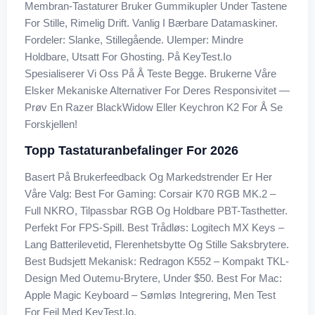
Membran-Tastaturer Bruker Gummikupler Under Tastene
For Stille, Rimelig Drift. Vanlig I Bærbare Datamaskiner.
Fordeler: Slanke, Stillegående. Ulemper: Mindre
Holdbare, Utsatt For Ghosting. På KeyTest.io
Spesialiserer Vi Oss På Å Teste Begge. Brukerne Våre
Elsker Mekaniske Alternativer For Deres Responsivitet —
Prøv En Razer BlackWidow Eller Keychron K2 For Å Se
Forskjellen!
Topp Tastaturanbefalinger For 2026
Basert På Brukerfeedback Og Markedstrender Er Her
Våre Valg: Best For Gaming: Corsair K70 RGB MK.2 –
Full NKRO, Tilpassbar RGB Og Holdbare PBT-Tasthetter.
Perfekt For FPS-Spill. Best Trådløs: Logitech MX Keys –
Lang Batterilevetid, Flerenhetsbytte Og Stille Saksbrytere.
Best Budsjett Mekanisk: Redragon K552 – Kompakt TKL-
Design Med Outemu-Brytere, Under $50. Best For Mac:
Apple Magic Keyboard – Sømløs Integrering, Men Test
For Feil Med KeyTest.io.