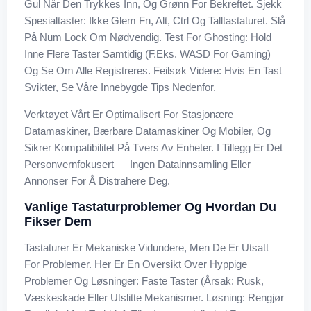
Gul Når Den Trykkes Inn, Og Grønn For Bekreftet. Sjekk
Spesialtaster: Ikke Glem Fn, Alt, Ctrl Og Talltastaturet. Slå
På Num Lock Om Nødvendig. Test For Ghosting: Hold
Inne Flere Taster Samtidig (f.eks. WASD For Gaming)
Og Se Om Alle Registreres. Feilsøk Videre: Hvis En Tast
Svikter, Se Våre Innebygde Tips Nedenfor.
Verktøyet Vårt Er Optimalisert For Stasjonære
Datamaskiner, Bærbare Datamaskiner Og Mobiler, Og
Sikrer Kompatibilitet På Tvers Av Enheter. I Tillegg Er Det
Personvernfokusert — Ingen Datainnsamling Eller
Annonser For Å Distrahere Deg.
Vanlige Tastaturproblemer Og Hvordan Du
Fikser Dem
Tastaturer Er Mekaniske Vidundere, Men De Er Utsatt
For Problemer. Her Er En Oversikt Over Hyppige
Problemer Og Løsninger: Faste Taster (Årsak: Rusk,
Væskeskade Eller Utslitte Mekanismer. Løsning: Rengjør