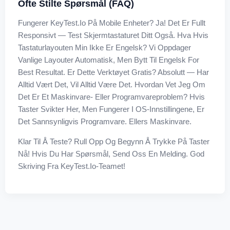
Ofte Stilte Spørsmål (FAQ)
Fungerer KeyTest.io På Mobile Enheter? Ja! Det Er Fullt
Responsivt — Test Skjermtastaturet Ditt Også. Hva Hvis
Tastaturlayouten Min Ikke Er Engelsk? Vi Oppdager
Vanlige Layouter Automatisk, Men Bytt Til Engelsk For
Best Resultat. Er Dette Verktøyet Gratis? Absolutt — Har
Alltid Vært Det, Vil Alltid Være Det. Hvordan Vet Jeg Om
Det Er Et Maskinvare- Eller Programvareproblem? Hvis
Taster Svikter Her, Men Fungerer I OS-Innstillingene, Er
Det Sannsynligvis Programvare. Ellers Maskinvare.
Klar Til Å Teste? Rull Opp Og Begynn Å Trykke På Taster
Nå! Hvis Du Har Spørsmål, Send Oss En Melding. God
Skriving Fra KeyTest.io-Teamet!