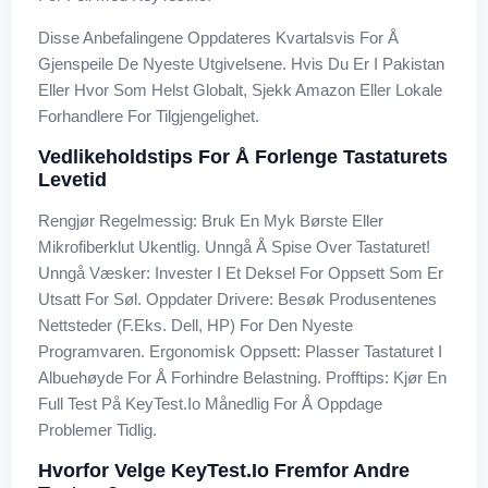
Disse Anbefalingene Oppdateres Kvartalsvis For Å
Gjenspeile De Nyeste Utgivelsene. Hvis Du Er I Pakistan
Eller Hvor Som Helst Globalt, Sjekk Amazon Eller Lokale
Forhandlere For Tilgjengelighet.
Vedlikeholdstips For Å Forlenge Tastaturets
Levetid
Rengjør Regelmessig: Bruk En Myk Børste Eller
Mikrofiberklut Ukentlig. Unngå Å Spise Over Tastaturet!
Unngå Væsker: Invester I Et Deksel For Oppsett Som Er
Utsatt For Søl. Oppdater Drivere: Besøk Produsentenes
Nettsteder (f.eks. Dell, HP) For Den Nyeste
Programvaren. Ergonomisk Oppsett: Plasser Tastaturet I
Albuehøyde For Å Forhindre Belastning. Profftips: Kjør En
Full Test På KeyTest.io Månedlig For Å Oppdage
Problemer Tidlig.
Hvorfor Velge KeyTest.io Fremfor Andre