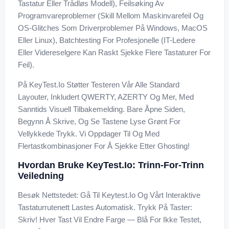
Tastatur Eller Trådløs Modell), Feilsøking Av
Programvareproblemer (skill Mellom Maskinvarefeil Og
OS-Glitches Som Driverproblemer På Windows, MacOS
Eller Linux), Batchtesting For Profesjonelle (IT-Ledere
Eller Videreselgere Kan Raskt Sjekke Flere Tastaturer For
Feil).
På KeyTest.io Støtter Testeren Vår Alle Standard
Layouter, Inkludert QWERTY, AZERTY Og Mer, Med
Sanntids Visuell Tilbakemelding. Bare Åpne Siden,
Begynn Å Skrive, Og Se Tastene Lyse Grønt For
Vellykkede Trykk. Vi Oppdager Til Og Med
Flertastkombinasjoner For Å Sjekke Etter Ghosting!
Hvordan Bruke KeyTest.io: Trinn-For-Trinn
Veiledning
Besøk Nettstedet: Gå Til Keytest.io Og Vårt Interaktive
Tastaturrutenett Lastes Automatisk. Trykk På Taster:
Skriv! Hver Tast Vil Endre Farge — Blå For Ikke Testet,