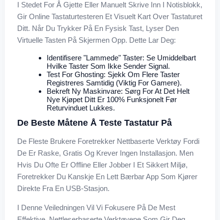
I Stedet For Å Gjette Eller Manuelt Skrive Inn I Notisblokk,
Gir Online Tastaturtesteren Et Visuelt Kart Over Tastaturet
Ditt. Når Du Trykker På En Fysisk Tast, Lyser Den
Virtuelle Tasten På Skjermen Opp. Dette Lar Deg:
Identifisere "lammede" Taster: Se Umiddelbart
Hvilke Taster Som Ikke Sender Signal.
Test For Ghosting: Sjekk Om Flere Taster
Registreres Samtidig (viktig For Gamere).
Bekreft Ny Maskinvare: Sørg For At Det Helt
Nye Kjøpet Ditt Er 100% Funksjonelt Før
Returvinduet Lukkes.
De Beste Måtene Å Teste Tastatur På
De Fleste Brukere Foretrekker Nettbaserte Verktøy Fordi
De Er Raske, Gratis Og Krever Ingen Installasjon. Men
Hvis Du Ofte Er Offline Eller Jobber I Et Sikkert Miljø,
Foretrekker Du Kanskje En Lett Bærbar App Som Kjører
Direkte Fra En USB-Stasjon.
I Denne Veiledningen Vil Vi Fokusere På De Mest
Effektive, Nettleserbaserte Verktøyene Som Gir Deg