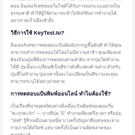
ตอน อินเทอร์เฟซของเว็บไซต์ได้รับการออกแบบอย่างเป็น
ธรรมชาติ ทำให้ผู้ใช้สามารถเข้าใจฟังก์ชันการทำงานได้
อย่างรวดเร็วเมื่อเข้าถึง
วิธีการใช้ KeyTest.io?
อินเทอร์เฟซการทดสอบแป้นพิมพ์ปรากฏขึ้นทันที ทำให้คุณ
สามารถทำการทดสอบได้โดยไม่มีความล่าช้า คุณเพียงแค่
ต้องป้อนปุ่มที่ต้องการทดสอบตามลำดับ หากปุ่มใดทำงาน
ได้ดี ปุ่มนั้นจะเปลี่ยนสีเป็นสีขาวดังที่แสดงด้านล่าง สำหรับ
ปุ่มที่ไม่ทำงาน ปุ่มเหล่านั้นจะไม่เปลี่ยนเป็นสีขาวและคุณ
สามารถระบุได้อย่างง่ายดาย
การทดสอบแป้นพิมพ์ออนไลน์ ทำไมต้องใช้?
เป็นเรื่องที่น่าหงุดหงิดอย่างยิ่งเมื่อแป้นพิมพ์ของคุณเริ่ม
"ตะกุกตะกัก" — บางทีปุ่ม "E" ทำงานเพียงครึ่งเวลา หรือปุ่ม
"Shift" รู้สึกเหมือนตายสนิท บางครั้งปัญหาคือเศษขยะทาง
กายภาพใต้สวิตช์ แต่บางครั้งก็เป็นความผิดพลาดของ
ซอฟต์แวร์