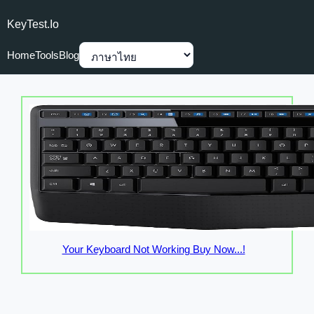
KeyTest.io
Home
Tools
Blog
Your Keyboard Not Working Buy Now...!