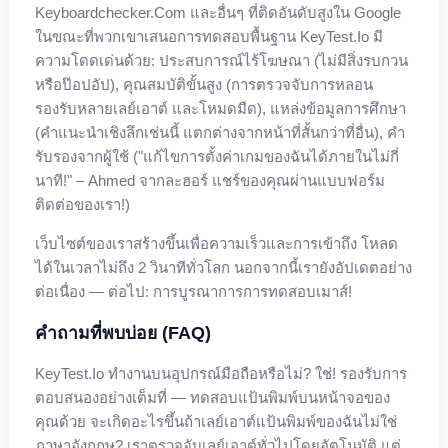
Keyboardchecker.com และอื่นๆ ที่ติดอันดับสูงใน Google
ในขณะที่พวกเขาเสนอการทดสอบพื้นฐาน KeyTest.io มี
ความโดดเด่นด้วย: ประสบการณ์ไร้โฆษณา (ไม่มีสิ่งรบกวน
หรือป๊อปอัป), คุณสมบัติขั้นสูง (การตรวจจับการหลอน
รองรับหลายเลย์เอาต์ และโหมดมืด), แหล่งข้อมูลการศึกษา
(คำแนะนำเชิงลึกเช่นนี้ แตกต่างจากหน้าที่สั้นกว่าที่อื่น), คำ
รับรองจากผู้ใช้ ("แก้ไขการตั้งค่าเกมของฉันได้ภายในไม่กี่
นาที!" – Ahmed จากละฮอร์ แชร์ของคุณผ่านแบบฟอร์ม
ติดต่อของเรา!)
เว็บไซต์ของเราสร้างขึ้นเพื่อความเร็วและการเข้าถึง โหลด
ได้ในเวลาไม่ถึง 2 วินาทีทั่วโลก นอกจากนี้เรายังอัปเดตอย่าง
ต่อเนื่อง — ต่อไป: การบูรณาการการทดสอบเมาส์!
คำถามที่พบบ่อย (FAQ)
KeyTest.io ทำงานบนอุปกรณ์มือถือหรือไม่? ใช่! รองรับการ
ตอบสนองอย่างเต็มที่ — ทดสอบแป้นพิมพ์บนหน้าจอของ
คุณด้วย จะเกิดอะไรขึ้นถ้าเลย์เอาต์แป้นพิมพ์ของฉันไม่ใช่
ภาษาอังกฤษ? เราตรวจจับเลย์เอาต์ทั่วไปโดยอัตโนมัติ แต่