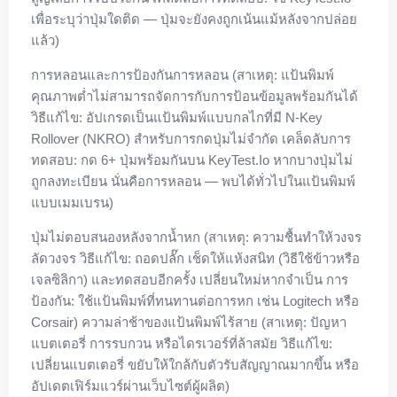
เพื่อระบุว่าปุ่มใดติด — ปุ่มจะยังคงถูกเน้นแม้หลังจากปล่อย
แล้ว)
การหลอนและการป้องกันการหลอน (สาเหตุ: แป้นพิมพ์
คุณภาพต่ำไม่สามารถจัดการกับการป้อนข้อมูลพร้อมกันได้
วิธีแก้ไข: อัปเกรดเป็นแป้นพิมพ์แบบกลไกที่มี N-Key
Rollover (NKRO) สำหรับการกดปุ่มไม่จำกัด เคล็ดลับการ
ทดสอบ: กด 6+ ปุ่มพร้อมกันบน KeyTest.io หากบางปุ่มไม่
ถูกลงทะเบียน นั่นคือการหลอน — พบได้ทั่วไปในแป้นพิมพ์
แบบเมมเบรน)
ปุ่มไม่ตอบสนองหลังจากน้ำหก (สาเหตุ: ความชื้นทำให้วงจร
ลัดวงจร วิธีแก้ไข: ถอดปลั๊ก เช็ดให้แห้งสนิท (วิธีใช้ข้าวหรือ
เจลซิลิกา) และทดสอบอีกครั้ง เปลี่ยนใหม่หากจำเป็น การ
ป้องกัน: ใช้แป้นพิมพ์ที่ทนทานต่อการหก เช่น Logitech หรือ
Corsair) ความล่าช้าของแป้นพิมพ์ไร้สาย (สาเหตุ: ปัญหา
แบตเตอรี่ การรบกวน หรือไดรเวอร์ที่ล้าสมัย วิธีแก้ไข:
เปลี่ยนแบตเตอรี่ ขยับให้ใกล้กับตัวรับสัญญาณมากขึ้น หรือ
อัปเดตเฟิร์มแวร์ผ่านเว็บไซต์ผู้ผลิต)