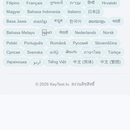
ગુજરાતી
हिन्दी
Filipino
Français
עברית
Hrvatski
日本語
Magyar
Bahasa Indonesia
Italiano
ಕನ್ನಡ
한국어
മലയാളം
मराठी
Basa Jawa
ភាសាខ្មែរ
မြန်မာ
नेपाली
Bahasa Melayu
Nederlands
Norsk
Polski
Português
Română
Русский
Slovenščina
తెలుగు
தமிழ்
Српски
Svenska
Türkçe
ภาษาไทย
中文 (简体)
中文 (繁體)
Українська
Tiếng Việt
اردو
© 2026 KeyTest.io. สงวนลิขสิทธิ์