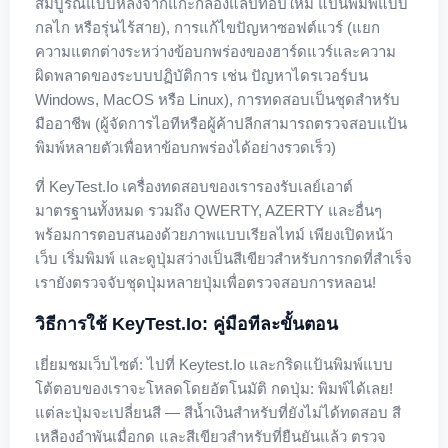
สมบูรณ์แบบหลังจากแกะกล่องแล็ปท็อปใหม่ แป้นพิมพ์แบบ
กลไก หรือรุ่นไร้สาย), การแก้ไขปัญหาซอฟต์แวร์ (แยก
ความแตกต่างระหว่างข้อบกพร่องของฮาร์ดแวร์และความ
ผิดพลาดของระบบปฏิบัติการ เช่น ปัญหาไดรเวอร์บน
Windows, MacOS หรือ Linux), การทดสอบเป็นชุดสำหรับ
มืออาชีพ (ผู้จัดการไอทีหรือผู้ค้าปลีกสามารถตรวจสอบแป้น
พิมพ์หลายตัวเพื่อหาข้อบกพร่องได้อย่างรวดเร็ว)
ที่ KeyTest.io เครื่องทดสอบของเรารองรับเลย์เอาต์
มาตรฐานทั้งหมด รวมถึง QWERTY, AZERTY และอื่นๆ
พร้อมการตอบสนองด้วยภาพแบบเรียลไทม์ เพียงเปิดหน้า
เว็บ เริ่มพิมพ์ และดูปุ่มสว่างเป็นสีเขียวสำหรับการกดที่สำเร็จ
เรายังตรวจจับชุดปุ่มหลายปุ่มเพื่อตรวจสอบการหลอน!
วิธีการใช้ KeyTest.io: คู่มือทีละขั้นตอน
เยี่ยมชมเว็บไซต์: ไปที่ Keytest.io และกริดแป้นพิมพ์แบบ
โต้ตอบของเราจะโหลดโดยอัตโนมัติ กดปุ่ม: พิมพ์ได้เลย!
แต่ละปุ่มจะเปลี่ยนสี — สีน้ำเงินสำหรับที่ยังไม่ได้ทดสอบ สี
เหลืองอำพันเมื่อกด และสีเขียวสำหรับที่ยืนยันแล้ว ตรวจ