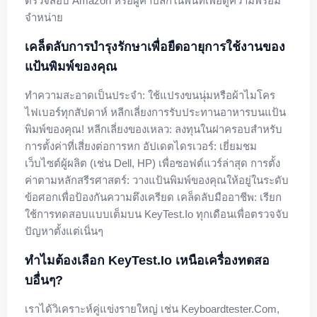
ตรวจสอบ Amazon หรือผู้ค้าปลีกในพื้นที่เพื่อดูความพร้อม
จำหน่าย
เคล็ดลับการบำรุงรักษาเพื่อยืดอายุการใช้งานของ
แป้นพิมพ์ของคุณ
ทำความสะอาดเป็นประจำ: ใช้แปรงขนนุ่มหรือผ้าไมโคร
ไฟเบอร์ทุกสัปดาห์ หลีกเลี่ยงการรับประทานอาหารบนแป้น
พิมพ์ของคุณ! หลีกเลี่ยงของเหลว: ลงทุนในฝาครอบสำหรับ
การตั้งค่าที่เสี่ยงต่อการหก อัปเดตไดรเวอร์: เยี่ยมชม
เว็บไซต์ผู้ผลิต (เช่น Dell, HP) เพื่อซอฟต์แวร์ล่าสุด การตั้ง
ค่าตามหลักสรีรศาสตร์: วางแป้นพิมพ์ของคุณให้อยู่ในระดับ
ข้อศอกเพื่อป้องกันความตึงเครียด เคล็ดลับมืออาชีพ: เรียก
ใช้การทดสอบแบบเต็มบน KeyTest.io ทุกเดือนเพื่อตรวจจับ
ปัญหาตั้งแต่เนิ่นๆ
ทำไมต้องเลือก KeyTest.io เหนือเครื่องทดสอ
บอื่นๆ?
เราได้วิเคราะห์คู่แข่งรายใหญ่ เช่น Keyboardtester.com,