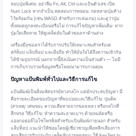
สอบปุ่มพิเศษ: อย่าลืม Fn, Alt, Ctrl และแป้นตัวเลข เปิด
Num Lock หากจำเป็น ทดสอบการหลอน: กดหลายปุ่มค้าง
ไว้พร้อมกัน (เช่น WASD สำหรับการเล่นเกม) และดูว่าปุ่ม
ทั้งหมดถูกลงทะเบียนหรือไม่ การแก้ไขปัญหาเพิ่มเติม: หาก
ปุ่มใดเสียหาย ให้ดูเคล็ดลับในตัวของเราด้านล่าง
เครื่องมือของเราได้รับการปรับให้เหมาะสมสำหรับเด
สก์ท็อป แล็ปท็อป และมือถือ ทำให้มั่นใจได้ถึงความเข้ากัน
ได้ข้ามอุปกรณ์ นอกจากนี้ยังเน้นความเป็นส่วนตัว — ไม่มี
การเก็บรวบรวมข้อมูลหรือโฆษณามารบกวนคุณ
ปัญหาแป้นพิมพ์ทั่วไปและวิธีการแก้ไข
แป้นพิมพ์เป็นสิ่งมหัศจรรย์ทางกลไก แต่มักประสบปัญหา นี่
คือรายละเอียดของปัญหาที่พบบ่อยและวิธีแก้ไข: ปุ่มติด
(สาเหตุ: เศษขยะ ความเสียหายจากของเหลว หรือกลไกที่
สึกหรอ วิธีแก้ไข: ทำความสะอาดเบาๆ ด้วยลมอัดหรือ
แอลกอฮอล์ไอโซโพรพิลสำหรับแป้นพิมพ์ภายนอก สำหรับ
แล็ปท็อป แนะนำให้ซ่อมโดยผู้เชี่ยวชาญเพื่อหลีกเลี่ยงการ
สูญเสียการรับประกัน เคล็ดลับการทดสอบ: ใช้ KeyTest.io