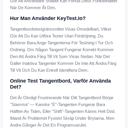
Gör Att Användare Snabbt Kan Förstå Dess Funktionalitet
När De Kommer Åt Den.
Hur Man Använder KeyTest.io?
Tangentbordstestgränssnittet Visas Omedelbart, Vilket
Gör Att Du Kan Utföra Tester Utan Fördröjning. Du
Behöver Bara Ange Tangenterna För Testning I Tur Och
Ordning. Om Någon Tangent Fungerar Korrekt Kommer
Den Att Ändra Färg Till Vit Som Visas Nedan. När Det
Gäller Inaktiva Tangenter Kommer De Inte Att Ändra Färg
Till Vit Och Du Kan Enkelt Identifiera Dem.
Online Test Tangentbord, Varför Använda
Det?
Det Är Otroligt Frustrerande När Ditt Tangentbord Börjar
"stamma" — Kanske "E"-Tangenten Fungerar Bara
Hälften Av Tiden, Eller "Shift"-Tangenten Känns Helt Död.
Ibland Är Problemet Fysiskt Skräp Under Brytarna, Men
Andra Gånger Är Det En Programvarufel.