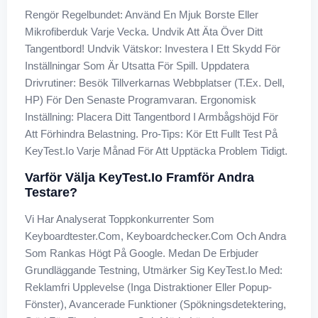
Rengör Regelbundet: Använd En Mjuk Borste Eller
Mikrofiberduk Varje Vecka. Undvik Att Äta Över Ditt
Tangentbord! Undvik Vätskor: Investera I Ett Skydd För
Inställningar Som Är Utsatta För Spill. Uppdatera
Drivrutiner: Besök Tillverkarnas Webbplatser (t.ex. Dell,
HP) För Den Senaste Programvaran. Ergonomisk
Inställning: Placera Ditt Tangentbord I Armbågshöjd För
Att Förhindra Belastning. Pro-Tips: Kör Ett Fullt Test På
KeyTest.io Varje Månad För Att Upptäcka Problem Tidigt.
Varför Välja KeyTest.io Framför Andra
Testare?
Vi Har Analyserat Toppkonkurrenter Som
Keyboardtester.com, Keyboardchecker.com Och Andra
Som Rankas Högt På Google. Medan De Erbjuder
Grundläggande Testning, Utmärker Sig KeyTest.io Med:
Reklamfri Upplevelse (inga Distraktioner Eller Popup-
Fönster), Avancerade Funktioner (spökningsdetektering,