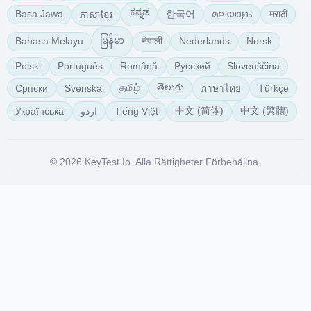
ಕನ್ನಡ
한국어
മലയാളം
मराठी
Basa Jawa
ភាសាខ្មែរ
မြန်မာ
नेपाली
Bahasa Melayu
Nederlands
Norsk
Polski
Português
Română
Русский
Slovenščina
తెలుగు
தமிழ்
Српски
Svenska
Türkçe
ภาษาไทย
中文 (简体)
中文 (繁體)
Українська
Tiếng Việt
اردو
© 2026 KeyTest.io. Alla Rättigheter Förbehållna.