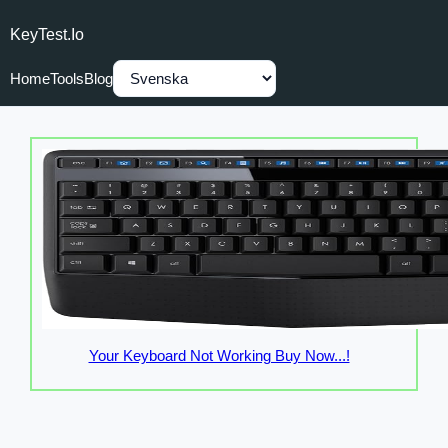
KeyTest.io
Home
Tools
Blog
Your Keyboard Not Working Buy Now...!