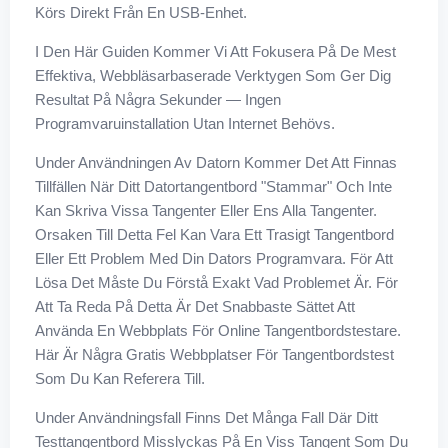
Körs Direkt Från En USB-Enhet.
I Den Här Guiden Kommer Vi Att Fokusera På De Mest
Effektiva, Webbläsarbaserade Verktygen Som Ger Dig
Resultat På Några Sekunder — Ingen
Programvaruinstallation Utan Internet Behövs.
Under Användningen Av Datorn Kommer Det Att Finnas
Tillfällen När Ditt Datortangentbord "stammar" Och Inte
Kan Skriva Vissa Tangenter Eller Ens Alla Tangenter.
Orsaken Till Detta Fel Kan Vara Ett Trasigt Tangentbord
Eller Ett Problem Med Din Dators Programvara. För Att
Lösa Det Måste Du Förstå Exakt Vad Problemet Är. För
Att Ta Reda På Detta Är Det Snabbaste Sättet Att
Använda En Webbplats För Online Tangentbordstestare.
Här Är Några Gratis Webbplatser För Tangentbordstest
Som Du Kan Referera Till.
Under Användningsfall Finns Det Många Fall Där Ditt
Testtangentbord Misslyckas På En Viss Tangent Som Du