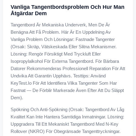
Vanliga Tangentbordsproblem Och Hur Man
Åtgärdar Dem
Tangentbord Är Mekaniska Underverk, Men De Är
Benägna Att Få Problem. Här Är En Uppdelning Av
Vanliga Problem Och Lösningar: Fastnade Tangenter
(Orsak: Skräp, Vätskeskada Eller Slitna Mekanismer.
Lösning: Rengör Försiktigt Med Tryckluft Eller
Isopropylalkohol För Externa Tangentbord. För Bärbara
Datorer Rekommenderas Professionell Reparation För Att
Undvika Att Garantin Upphävs. Testtips: Använd
KeyTest.io För Att Identifiera Vilka Tangenter Som Har
Fastnat — De Förblir Markerade Även Efter Att Du Släppt
Dem).
Spökning Och Anti-Spökning (Orsak: Tangentbord Av Låg
Kvalitet Kan Inte Hantera Samtidiga Inmatningar. Lösning:
Uppgradera Till Ett Mekaniskt Tangentbord Med N-Key
Rollover (NKRO) För Obegränsade Tangenttryckningar.