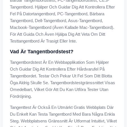
Bärbar Tangentbordstest, PC-Tangentbordstest, CES-
Tangentbord. Hjälper Och Guidar Dig Att Kontrollera Efter
Fel På Datortangentbord, PC-Tangentbord, Bärbara
Tangentbord, Dell-Tangentbord, Asus-Tangentbord,
Macbook-Tangentbord (även Kallade Mac-Tangentbord).
För Att Guida Och Även Hjälpa Dig Att Veta Om Ditt
Testtangentbord Är Trasigt Eller Inte.
Vad Är Tangentbordstest?
Tangentbordstest Är En Webbapplikation Som Hjälper
Och Guidar Dig Att Kontrollera Efter Hårdvarufel På
Tangentbordet. Testar Och Pekar Ut Fel Som Ditt Blotta
Öga Aldrig Skulle Se. Tangentbordstestgränssnittet Visas
Omedelbart, Vilket Gör Att Du Kan Utföra Tester Utan
Fördröjning.
Tangenttest Är Också En Utmärkt Gratis Webbplats Där
Du Enkelt Kan Testa Tangentbord Med Bara Några Enkla
Steg. Webbplatsens Gränssnitt Är Utformat Intuitivt, Vilket