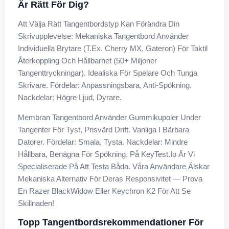
Är Rätt För Dig?
Att Välja Rätt Tangentbordstyp Kan Förändra Din
Skrivupplevelse: Mekaniska Tangentbord Använder
Individuella Brytare (t.ex. Cherry MX, Gateron) För Taktil
Återkoppling Och Hållbarhet (50+ Miljoner
Tangenttryckningar). Idealiska För Spelare Och Tunga
Skrivare. Fördelar: Anpassningsbara, Anti-Spökning.
Nackdelar: Högre Ljud, Dyrare.
Membran Tangentbord Använder Gummikupoler Under
Tangenter För Tyst, Prisvärd Drift. Vanliga I Bärbara
Datorer. Fördelar: Smala, Tysta. Nackdelar: Mindre
Hållbara, Benägna För Spökning. På KeyTest.io Är Vi
Specialiserade På Att Testa Båda. Våra Användare Älskar
Mekaniska Alternativ För Deras Responsivitet — Prova
En Razer BlackWidow Eller Keychron K2 För Att Se
Skillnaden!
Topp Tangentbordsrekommendationer För