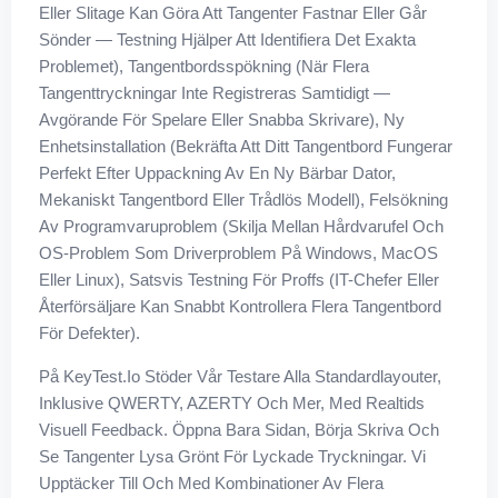
Eller Slitage Kan Göra Att Tangenter Fastnar Eller Går
Sönder — Testning Hjälper Att Identifiera Det Exakta
Problemet), Tangentbordsspökning (när Flera
Tangenttryckningar Inte Registreras Samtidigt —
Avgörande För Spelare Eller Snabba Skrivare), Ny
Enhetsinstallation (bekräfta Att Ditt Tangentbord Fungerar
Perfekt Efter Uppackning Av En Ny Bärbar Dator,
Mekaniskt Tangentbord Eller Trådlös Modell), Felsökning
Av Programvaruproblem (skilja Mellan Hårdvarufel Och
OS-Problem Som Driverproblem På Windows, MacOS
Eller Linux), Satsvis Testning För Proffs (IT-Chefer Eller
Återförsäljare Kan Snabbt Kontrollera Flera Tangentbord
För Defekter).
På KeyTest.io Stöder Vår Testare Alla Standardlayouter,
Inklusive QWERTY, AZERTY Och Mer, Med Realtids
Visuell Feedback. Öppna Bara Sidan, Börja Skriva Och
Se Tangenter Lysa Grönt För Lyckade Tryckningar. Vi
Upptäcker Till Och Med Kombinationer Av Flera