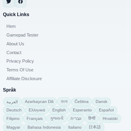
Quick Links
Hem
Gamepad Tester
About Us
Contact
Privacy Policy
Terms Of Use
Affiliate Disclosure
Språk
বাংলা
Azərbaycan Dili
Čeština
Dansk
العربية
Deutsch
Ελληνικά
English
Esperanto
Español
ગુજરાતી
हिन्दी
Filipino
Français
עברית
Hrvatski
日本語
Magyar
Bahasa Indonesia
Italiano