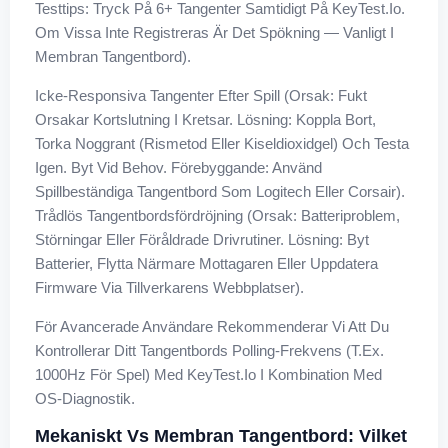
Testtips: Tryck På 6+ Tangenter Samtidigt På KeyTest.io.
Om Vissa Inte Registreras Är Det Spökning — Vanligt I
Membran Tangentbord).
Icke-Responsiva Tangenter Efter Spill (Orsak: Fukt
Orsakar Kortslutning I Kretsar. Lösning: Koppla Bort,
Torka Noggrant (rismetod Eller Kiseldioxidgel) Och Testa
Igen. Byt Vid Behov. Förebyggande: Använd
Spillbeständiga Tangentbord Som Logitech Eller Corsair).
Trådlös Tangentbordsfördröjning (Orsak: Batteriproblem,
Störningar Eller Föråldrade Drivrutiner. Lösning: Byt
Batterier, Flytta Närmare Mottagaren Eller Uppdatera
Firmware Via Tillverkarens Webbplatser).
För Avancerade Användare Rekommenderar Vi Att Du
Kontrollerar Ditt Tangentbords Polling-Frekvens (t.ex.
1000Hz För Spel) Med KeyTest.io I Kombination Med
OS-Diagnostik.
Mekaniskt Vs Membran Tangentbord: Vilket