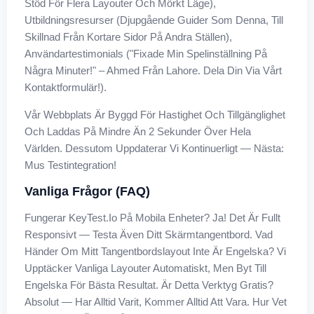
Stöd För Flera Layouter Och Mörkt Läge),
Utbildningsresurser (djupgående Guider Som Denna, Till
Skillnad Från Kortare Sidor På Andra Ställen),
Användartestimonials ("Fixade Min Spelinställning På
Några Minuter!" – Ahmed Från Lahore. Dela Din Via Vårt
Kontaktformulär!).
Vår Webbplats Är Byggd För Hastighet Och Tillgänglighet
Och Laddas På Mindre Än 2 Sekunder Över Hela
Världen. Dessutom Uppdaterar Vi Kontinuerligt — Nästa:
Mus Testintegration!
Vanliga Frågor (FAQ)
Fungerar KeyTest.io På Mobila Enheter? Ja! Det Är Fullt
Responsivt — Testa Även Ditt Skärmtangentbord. Vad
Händer Om Mitt Tangentbordslayout Inte Är Engelska? Vi
Upptäcker Vanliga Layouter Automatiskt, Men Byt Till
Engelska För Bästa Resultat. Är Detta Verktyg Gratis?
Absolut — Har Alltid Varit, Kommer Alltid Att Vara. Hur Vet