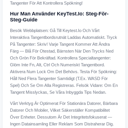
Tangenter För Att Kontrollera Spökning!
Hur Man Använder KeyTest.io: Steg-För-
Steg-Guide
Besök Webbplatsen: Gå Till Keytest.io Och Vårt
Interaktiva Tangentbordsrutnät Laddas Automatiskt. Tryck
På Tangenter: Skriv! Varje Tangent Kommer Att Ändra
Färg — Blå För Otestad, Bärnsten När Den Trycks Ned
Och Grön För Bekräftad. Kontrollera Specialtangenter:
Glöm Inte Fn, Alt, Ctrl Och Numeriskt Tangentbord.
Aktivera Num Lock Om Det Behövs. Testa För Spökning:
Håll Ned Flera Tangenter Samtidigt (t.ex. WASD För
Spel) Och Se Om Alla Registreras. Felsök Vidare: Om En
Tangent Misslyckas, Se Våra Inbyggda Tips Nedan.
Vårt Verktyg Är Optimerat För Stationära Datorer, Bärbara
Datorer Och Mobiler, Vilket Säkerställer Kompatibilitet
Över Enheter. Dessutom Är Det Integritetsfokuserat —
Ingen Datainsamling Eller Reklam Som Distraherar Dig.