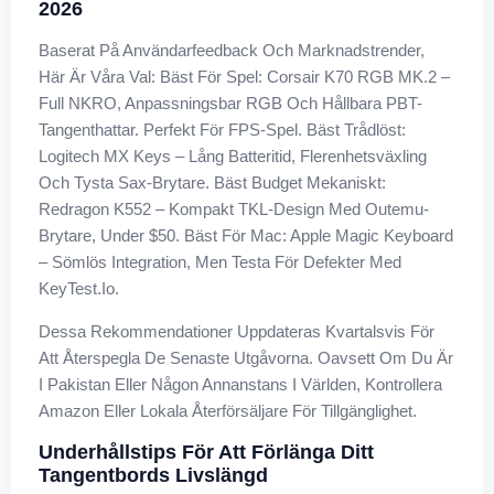
2026
Baserat På Användarfeedback Och Marknadstrender,
Här Är Våra Val: Bäst För Spel: Corsair K70 RGB MK.2 –
Full NKRO, Anpassningsbar RGB Och Hållbara PBT-
Tangenthattar. Perfekt För FPS-Spel. Bäst Trådlöst:
Logitech MX Keys – Lång Batteritid, Flerenhetsväxling
Och Tysta Sax-Brytare. Bäst Budget Mekaniskt:
Redragon K552 – Kompakt TKL-Design Med Outemu-
Brytare, Under $50. Bäst För Mac: Apple Magic Keyboard
– Sömlös Integration, Men Testa För Defekter Med
KeyTest.io.
Dessa Rekommendationer Uppdateras Kvartalsvis För
Att Återspegla De Senaste Utgåvorna. Oavsett Om Du Är
I Pakistan Eller Någon Annanstans I Världen, Kontrollera
Amazon Eller Lokala Återförsäljare För Tillgänglighet.
Underhållstips För Att Förlänga Ditt
Tangentbords Livslängd