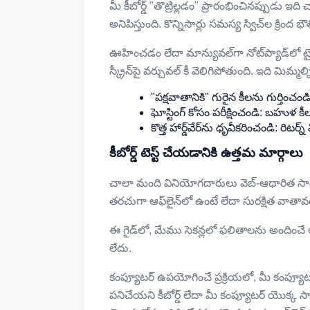
మీ కీబోర్డ్ "తొట్రిల్లడం" ప్రారంభించినప్పుడు
అనిపిస్తుంది. కొన్నిసార్లు సమస్య స్విచ్‌ల క్రింద భౌ
ఊహించడం లేదా మాన్యువల్‌గా నోట్‌ప్యాడ్‌లో టైప్ 
స్క్రీన్‌పై వర్చువల్ కీ వెలిగిపోతుంది. ఇది మిమ్మ
"పక్షవాతానికి" గురైన కీలను గుర్తించ
ఘోస్టింగ్ కోసం పరీక్షించండి: బహు
కొత్త హార్డ్‌వేర్‌ను ధృవీకరించండి: ర
కీబోర్డ్ టెస్ట్ చేయడానికి ఉత్తమ మార్గాలు
చాలా మంది వినియోగదారులు వెబ్-ఆధారిత సా
తరచుగా ఆఫ్‌లైన్‌లో ఉంటే లేదా సురక్షిత వాతావ
ఈ గైడ్‌లో, మేము సెకన్లలో ఫలితాలను అందించే అ
లేదు.
కంప్యూటర్ ఉపయోగించే ప్రక్రియలో, మీ కంప్యూటర్
పనిచేయని కీబోర్డ్ లేదా మీ కంప్యూటర్ యొక్క సా