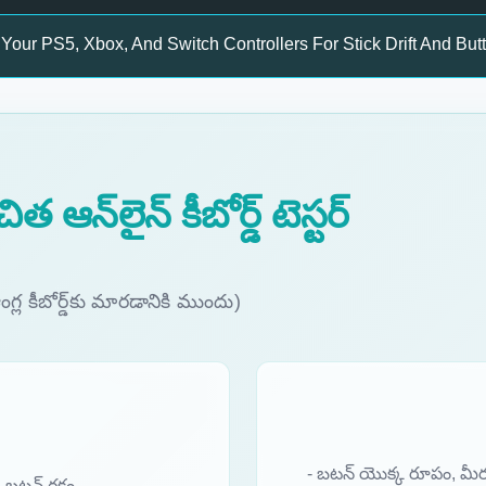
Your PS5, Xbox, And Switch Controllers For Stick Drift And But
త ఆన్‌లైన్ కీబోర్డ్ టెస్టర్
(ఆంగ్ల కీబోర్డ్‌కు మారడానికి ముందు)
- బటన్ యొక్క రూపం, మీరు
్న బటన్ రకం