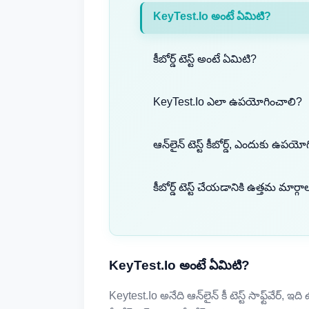
KeyTest.io అంటే ఏమిటి?
కీబోర్డ్ టెస్ట్ అంటే ఏమిటి?
KeyTest.io ఎలా ఉపయోగించాలి?
ఆన్‌లైన్ టెస్ట్ కీబోర్డ్, ఎందుకు ఉపయ
కీబోర్డ్ టెస్ట్ చేయడానికి ఉత్తమ మార్గా
KeyTest.io అంటే ఏమిటి?
Keytest.io అనేది ఆన్‌లైన్ కీ టెస్ట్ సాఫ్ట్‌వేర్, ఇది ఉ