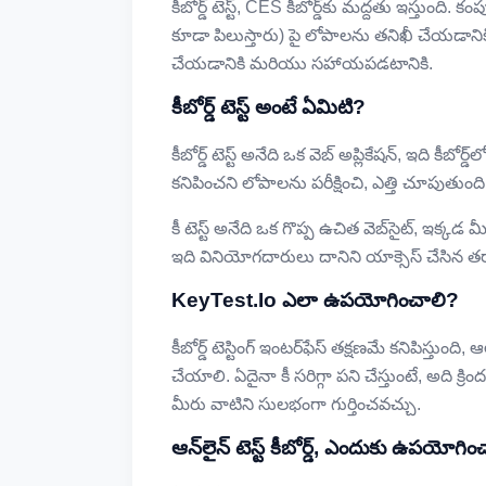
కీబోర్డ్ టెస్ట్, CES కీబోర్డ్‌కు మద్దతు ఇస్తుంది. కంప
కూడా పిలుస్తారు) పై లోపాలను తనిఖీ చేయడానికి మీ
చేయడానికి మరియు సహాయపడటానికి.
కీబోర్డ్ టెస్ట్ అంటే ఏమిటి?
కీబోర్డ్ టెస్ట్ అనేది ఒక వెబ్ అప్లికేషన్, ఇది కీబ
కనిపించని లోపాలను పరీక్షించి, ఎత్తి చూపుతుంది. 
కీ టెస్ట్ అనేది ఒక గొప్ప ఉచిత వెబ్‌సైట్, ఇక్క
ఇది వినియోగదారులు దానిని యాక్సెస్ చేసిన తర
KeyTest.io ఎలా ఉపయోగించాలి?
కీబోర్డ్ టెస్టింగ్ ఇంటర్‌ఫేస్ తక్షణమే కనిపిస్త
చేయాలి. ఏదైనా కీ సరిగ్గా పని చేస్తుంటే, అది
మీరు వాటిని సులభంగా గుర్తించవచ్చు.
ఆన్‌లైన్ టెస్ట్ కీబోర్డ్, ఎందుకు ఉపయోగి