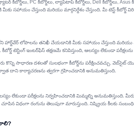
్యూటర్ కీబోర్డ్‌లు, PC కీబోర్డ్‌లు, ల్యాప్‌టాప్ కీబోర్డ్‌లు, Dell కీబోర్డ్‌లు, Asus
కు సహాయం చేస్తుంది మరియు మార్గనిర్దేశం చేస్తుంది. మీ టెస్ట్ కీబోర్డ్ విర
ోర్డ్‌లోని హార్డ్‌వేర్ లోపాలను తనిఖీ చేయడానికి మీకు సహాయం చేస్తుంది మరియు మార
కీబోర్డ్ టెస్టింగ్ ఇంటర్‌ఫేస్ తక్షణమే కనిపిస్తుంది, ఆలస్యం లేకుండా పరీక్ష
డ మీరు కొన్ని సాధారణ దశలతో సులభంగా కీబోర్డ్‌ను పరీక్షించవచ్చు. వెబ్‌స
్వాత దాని కార్యాచరణను త్వరగా గ్రహించడానికి అనుమతిస్తుంది.
ుంది, ఆలస్యం లేకుండా పరీక్షలను నిర్వహించడానికి మిమ్మల్ని అనుమతిస్తుంది. 
 క్రింద చూపిన విధంగా రంగును తెలుపుగా మారుస్తుంది. నిష్క్రియ కీలకు స
ంచాలి?