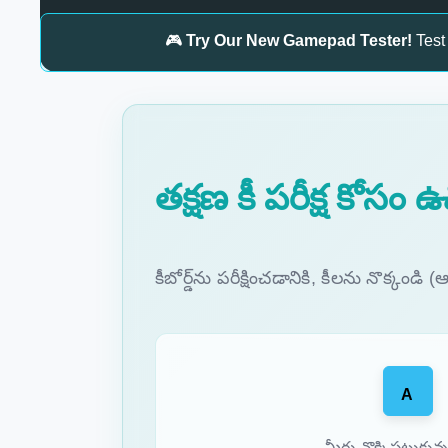
🎮
Try Our New Gamepad Tester!
Test 
తక్షణ కీ పరీక్ష కోసం ఉచి
కీబోర్డ్‌ను పరీక్షించడానికి, కీలను నొక్కండి 
A
- మీరు నొక్కిపట్టుకున