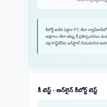
కీబోర్డ్ అనేది ఏదైనా PC లేదా ల్యాప్‌టాప్
అక్షరాలు లేదా తప్పు కీ ప్రతిస్పందనలు వం
పక్ష సాఫ్ట్‌వేర్‌ను ఇన్‌స్టాల్ చేయవలసిన అవ
కీ టెస్ట్ - ఆన్‌లైన్ కీబోర్డ్ టెస్ట్