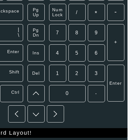
Pg
Num
-
ackspace
/
*
Up
Lock
|
Pg
7
8
9
\
Dn
+
Enter
Ins
4
5
6
Shift
Del
1
2
3
Enter
.
Ctrl
0
rd Layout!