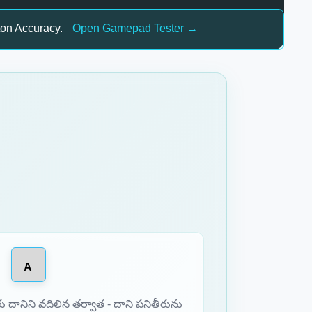
ton Accuracy.
Open Gamepad Tester →
A
 దానిని వదిలిన తర్వాత - దాని పనితీరును