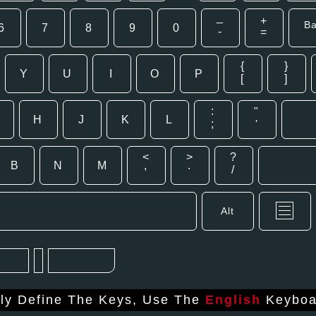
_
+
B
6
7
8
9
0
-
=
{
}
Y
U
I
O
P
[
]
:
"
H
J
K
L
;
'
<
>
?
B
N
M
,
.
/
Alt
tly Define The Keys, Use The
English
Keyboa