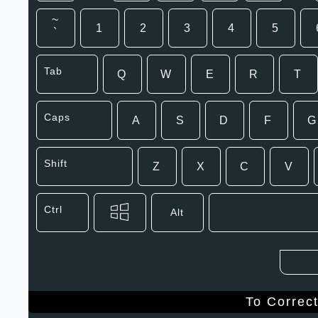
~
1
2
3
4
5
`
Tab
Q
W
E
R
T
Caps
A
S
D
F
G
Shift
Z
X
C
V
Ctrl
Alt
To Correc