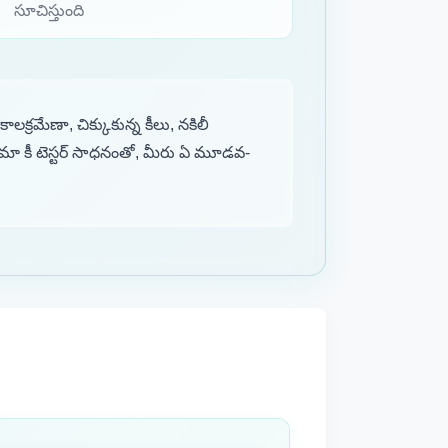
సూచిస్తుంది
ాలక్రమేణా, చిక్కుకున్న కీలు, నకిలీ
ది. మా కీ టెస్టర్ సాధనంతో, మీరు ఏ మూడవ-