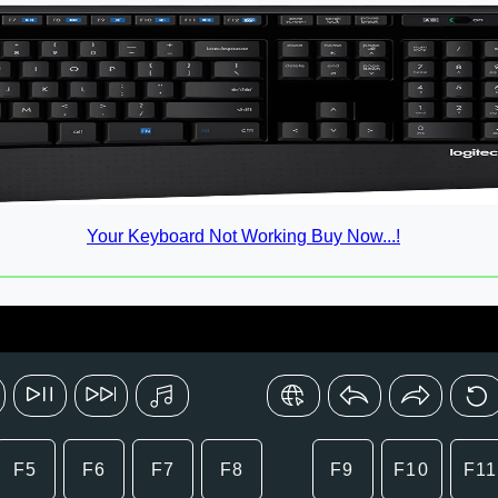
Your Keyboard Not Working Buy Now...!
F5
F6
F7
F8
F9
F10
F11