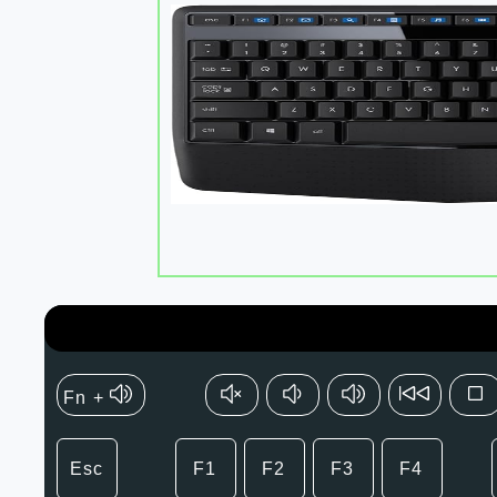
Fn +
Esc
F1
F2
F3
F4