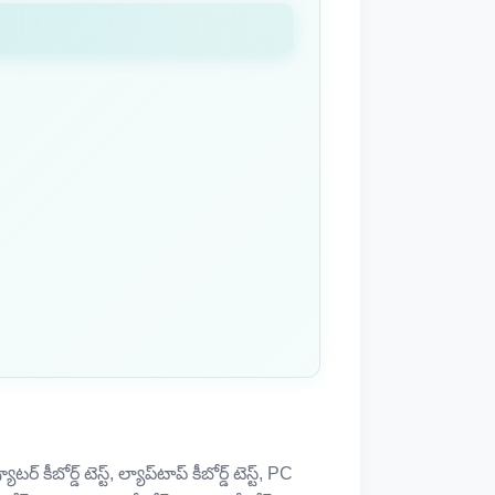
ర్ కీబోర్డ్ టెస్ట్, ల్యాప్‌టాప్ కీబోర్డ్ టెస్ట్, PC