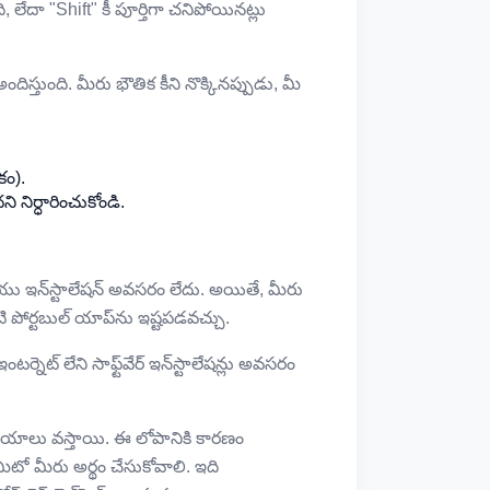
 లేదా "Shift" కీ పూర్తిగా చనిపోయినట్లు
ందిస్తుంది. మీరు భౌతిక కీని నొక్కినప్పుడు, మీ
కం).
ి నిర్ధారించుకోండి.
ఇన్‌స్టాలేషన్ అవసరం లేదు. అయితే, మీరు
ి పోర్టబుల్ యాప్‌ను ఇష్టపడవచ్చు.
ట్ లేని సాఫ్ట్‌వేర్ ఇన్‌స్టాలేషన్లు అవసరం
ే సమయాలు వస్తాయి. ఈ లోపానికి కారణం
మిటో మీరు అర్థం చేసుకోవాలి. ఇది