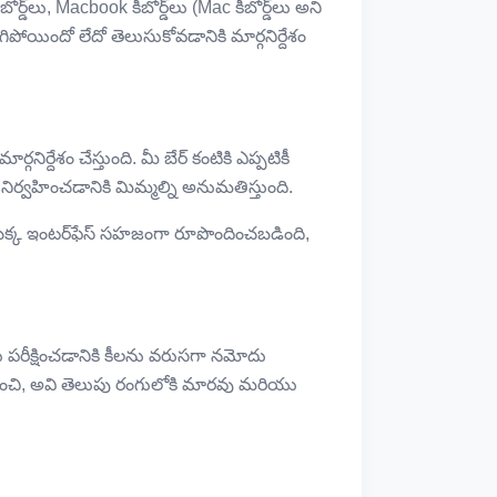
 కీబోర్డ్‌లు, Macbook కీబోర్డ్‌లు (Mac కీబోర్డ్‌లు అని
ిగిపోయిందో లేదో తెలుసుకోవడానికి మార్గనిర్దేశం
్గనిర్దేశం చేస్తుంది. మీ బేర్ కంటికి ఎప్పటికీ
లను నిర్వహించడానికి మిమ్మల్ని అనుమతిస్తుంది.
ైట్ యొక్క ఇంటర్‌ఫేస్ సహజంగా రూపొందించబడింది,
మీరు పరీక్షించడానికి కీలను వరుసగా నమోదు
ంబంధించి, అవి తెలుపు రంగులోకి మారవు మరియు