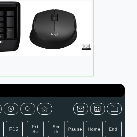
Prt
Scr
F12
Pause
Home
End
Sc
Lk