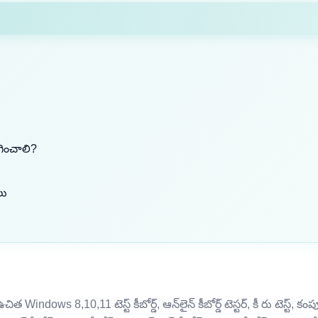
ోగించాలి?
లు
చిత Windows 8,10,11 టెస్ట్ కీబోర్డ్, ఆన్‌లైన్ కీబోర్డ్ టెస్టర్, కీ రు టెస్ట్, కంప్యూట