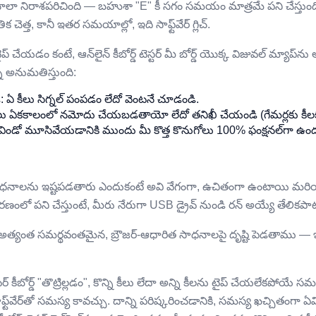
 ఇది చాలా నిరాశపరిచింది — బహుశా "E" కీ సగం సమయం మాత్రమే పని చేస్తుంది,
తిక చెత్త, కానీ ఇతర సమయాల్లో, ఇది సాఫ్ట్‌వేర్ గ్లిచ్.
చేయడం కంటే, ఆన్‌లైన్ కీబోర్డ్ టెస్టర్ మీ బోర్డ్ యొక్క విజువల్ మ్యాప్‌ను అ
ల్ని అనుమతిస్తుంది:
ండి: ఏ కీలు సిగ్నల్ పంపడం లేదో వెంటనే చూడండి.
ళ కీలు ఏకకాలంలో నమోదు చేయబడతాయో లేదో తనిఖీ చేయండి (గేమర్లకు కీల
ిటర్న్ విండో మూసివేయడానికి ముందు మీ కొత్త కొనుగోలు 100% ఫంక్షనల్‌గా ఉందన
ధనాలను ఇష్టపడతారు ఎందుకంటే అవి వేగంగా, ఉచితంగా ఉంటాయి మరియు 
రణంలో పని చేస్తుంటే, మీరు నేరుగా USB డ్రైవ్ నుండి రన్ అయ్యే తేలికపాట
త్యంత సమర్థవంతమైన, బ్రౌజర్-ఆధారిత సాధనాలపై దృష్టి పెడతాము — ఇంటర్నె
 కీబోర్డ్ "తొట్రిల్లడం", కొన్ని కీలు లేదా అన్ని కీలను టైప్ చేయలేకపోయ
ఫ్ట్‌వేర్‌తో సమస్య కావచ్చు. దాన్ని పరిష్కరించడానికి, సమస్య ఖచ్చితంగా ఏ