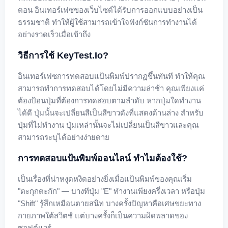
ตอน อินเทอร์เฟซของเว็บไซต์ได้รับการออกแบบอย่างเป็น
ธรรมชาติ ทำให้ผู้ใช้สามารถเข้าใจฟังก์ชันการทำงานได้
อย่างรวดเร็วเมื่อเข้าถึง
วิธีการใช้ KeyTest.io?
อินเทอร์เฟซการทดสอบแป้นพิมพ์ปรากฏขึ้นทันที ทำให้คุณ
สามารถทำการทดสอบได้โดยไม่มีความล่าช้า คุณเพียงแค่
ต้องป้อนปุ่มที่ต้องการทดสอบตามลำดับ หากปุ่มใดทำงาน
ได้ดี ปุ่มนั้นจะเปลี่ยนสีเป็นสีขาวดังที่แสดงด้านล่าง สำหรับ
ปุ่มที่ไม่ทำงาน ปุ่มเหล่านั้นจะไม่เปลี่ยนเป็นสีขาวและคุณ
สามารถระบุได้อย่างง่ายดาย
การทดสอบแป้นพิมพ์ออนไลน์ ทำไมต้องใช้?
เป็นเรื่องที่น่าหงุดหงิดอย่างยิ่งเมื่อแป้นพิมพ์ของคุณเริ่ม
"ตะกุกตะกัก" — บางทีปุ่ม "E" ทำงานเพียงครึ่งเวลา หรือปุ่ม
"Shift" รู้สึกเหมือนตายสนิท บางครั้งปัญหาคือเศษขยะทาง
กายภาพใต้สวิตช์ แต่บางครั้งก็เป็นความผิดพลาดของ
ซอฟต์แวร์