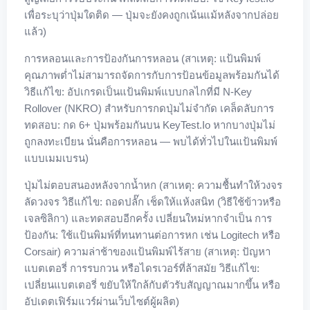
เพื่อระบุว่าปุ่มใดติด — ปุ่มจะยังคงถูกเน้นแม้หลังจากปล่อย
แล้ว)
การหลอนและการป้องกันการหลอน (สาเหตุ: แป้นพิมพ์
คุณภาพต่ำไม่สามารถจัดการกับการป้อนข้อมูลพร้อมกันได้
วิธีแก้ไข: อัปเกรดเป็นแป้นพิมพ์แบบกลไกที่มี N-Key
Rollover (NKRO) สำหรับการกดปุ่มไม่จำกัด เคล็ดลับการ
ทดสอบ: กด 6+ ปุ่มพร้อมกันบน KeyTest.io หากบางปุ่มไม่
ถูกลงทะเบียน นั่นคือการหลอน — พบได้ทั่วไปในแป้นพิมพ์
แบบเมมเบรน)
ปุ่มไม่ตอบสนองหลังจากน้ำหก (สาเหตุ: ความชื้นทำให้วงจร
ลัดวงจร วิธีแก้ไข: ถอดปลั๊ก เช็ดให้แห้งสนิท (วิธีใช้ข้าวหรือ
เจลซิลิกา) และทดสอบอีกครั้ง เปลี่ยนใหม่หากจำเป็น การ
ป้องกัน: ใช้แป้นพิมพ์ที่ทนทานต่อการหก เช่น Logitech หรือ
Corsair) ความล่าช้าของแป้นพิมพ์ไร้สาย (สาเหตุ: ปัญหา
แบตเตอรี่ การรบกวน หรือไดรเวอร์ที่ล้าสมัย วิธีแก้ไข:
เปลี่ยนแบตเตอรี่ ขยับให้ใกล้กับตัวรับสัญญาณมากขึ้น หรือ
อัปเดตเฟิร์มแวร์ผ่านเว็บไซต์ผู้ผลิต)