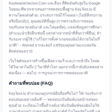
Keyboardchecker.com และอื่นๆ ที่ติดอันดับสูงใน Google
ในขณะที่พวกเขาเสนอการทดสอบพื้นฐาน KeyTest.io มี
ความโดดเด่นด้วย: ประสบการณ์ไร้โฆษณา (ไม่มีสิ่งรบกวน
หรือป๊อปอัป), คุณสมบัติขั้นสูง (การตรวจจับการหลอน
รองรับหลายเลย์เอาต์ และโหมดมืด), แหล่งข้อมูลการศึกษา
(คำแนะนำเชิงลึกเช่นนี้ แตกต่างจากหน้าที่สั้นกว่าที่อื่น), คำ
รับรองจากผู้ใช้ ("แก้ไขการตั้งค่าเกมของฉันได้ภายในไม่กี่
นาที!" – Ahmed จากละฮอร์ แชร์ของคุณผ่านแบบฟอร์ม
ติดต่อของเรา!)
เว็บไซต์ของเราสร้างขึ้นเพื่อความเร็วและการเข้าถึง โหลด
ได้ในเวลาไม่ถึง 2 วินาทีทั่วโลก นอกจากนี้เรายังอัปเดตอย่าง
ต่อเนื่อง — ต่อไป: การบูรณาการการทดสอบเมาส์!
คำถามที่พบบ่อย (FAQ)
KeyTest.io ทำงานบนอุปกรณ์มือถือหรือไม่? ใช่! รองรับการ
ตอบสนองอย่างเต็มที่ — ทดสอบแป้นพิมพ์บนหน้าจอของ
คุณด้วย จะเกิดอะไรขึ้นถ้าเลย์เอาต์แป้นพิมพ์ของฉันไม่ใช่
ภาษาอังกฤษ? เราตรวจจับเลย์เอาต์ทั่วไปโดยอัตโนมัติ แต่