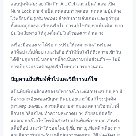
สอบปุ่มพิเศษ: อย่าลืม Fn, Alt, Ctrl และแป้นตัวเลข เปิด
Num Lock หากจำเป็น ทดสอบการหลอน: กดหลายปุ่มค้าง
ไว้พร้อมกัน (เช่น WASD สำหรับการเล่นเกม) และดูว่าปุ่ม
ทั้งหมดถูกลงทะเบียนหรือไม่ การแก้ไขปัญหาเพิ่มเติม: หาก
ปุ่มใดเสียหาย ให้ดูเคล็ดลับในตัวของเราด้านล่าง
เครื่องมือของเราได้รับการปรับให้เหมาะสมสำหรับเด
สก์ท็อป แล็ปท็อป และมือถือ ทำให้มั่นใจได้ถึงความเข้ากัน
ได้ข้ามอุปกรณ์ นอกจากนี้ยังเน้นความเป็นส่วนตัว — ไม่มี
การเก็บรวบรวมข้อมูลหรือโฆษณามารบกวนคุณ
ปัญหาแป้นพิมพ์ทั่วไปและวิธีการแก้ไข
แป้นพิมพ์เป็นสิ่งมหัศจรรย์ทางกลไก แต่มักประสบปัญหา นี่
คือรายละเอียดของปัญหาที่พบบ่อยและวิธีแก้ไข: ปุ่มติด
(สาเหตุ: เศษขยะ ความเสียหายจากของเหลว หรือกลไกที่
สึกหรอ วิธีแก้ไข: ทำความสะอาดเบาๆ ด้วยลมอัดหรือ
แอลกอฮอล์ไอโซโพรพิลสำหรับแป้นพิมพ์ภายนอก สำหรับ
แล็ปท็อป แนะนำให้ซ่อมโดยผู้เชี่ยวชาญเพื่อหลีกเลี่ยงการ
สูญเสียการรับประกัน เคล็ดลับการทดสอบ: ใช้ KeyTest.io