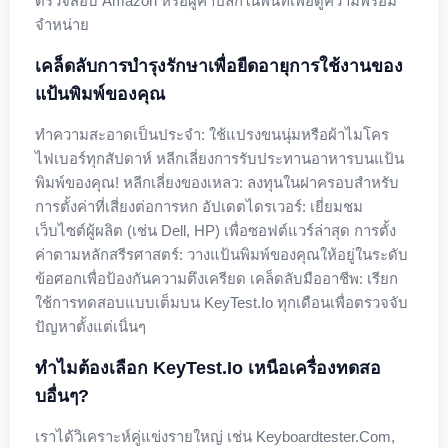
ตรวจสอบ Amazon หรือผู้ค้าปลีกในพื้นที่เพื่อดูความพร้อม
จำหน่าย
เคล็ดลับการบำรุงรักษาเพื่อยืดอายุการใช้งานของ
แป้นพิมพ์ของคุณ
ทำความสะอาดเป็นประจำ: ใช้แปรงขนนุ่มหรือผ้าไมโคร
ไฟเบอร์ทุกสัปดาห์ หลีกเลี่ยงการรับประทานอาหารบนแป้น
พิมพ์ของคุณ! หลีกเลี่ยงของเหลว: ลงทุนในฝาครอบสำหรับ
การตั้งค่าที่เสี่ยงต่อการหก อัปเดตไดรเวอร์: เยี่ยมชม
เว็บไซต์ผู้ผลิต (เช่น Dell, HP) เพื่อซอฟต์แวร์ล่าสุด การตั้ง
ค่าตามหลักสรีรศาสตร์: วางแป้นพิมพ์ของคุณให้อยู่ในระดับ
ข้อศอกเพื่อป้องกันความตึงเครียด เคล็ดลับมืออาชีพ: เรียก
ใช้การทดสอบแบบเต็มบน KeyTest.io ทุกเดือนเพื่อตรวจจับ
ปัญหาตั้งแต่เนิ่นๆ
ทำไมต้องเลือก KeyTest.io เหนือเครื่องทดสอ
บอื่นๆ?
เราได้วิเคราะห์คู่แข่งรายใหญ่ เช่น Keyboardtester.com,