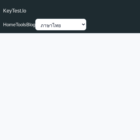
KeyTest.io
Home
Tools
Blog