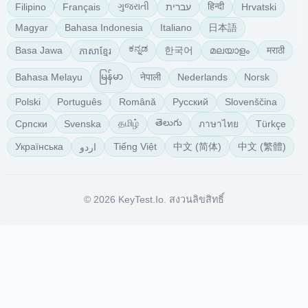
ગુજરાતી
हिन्दी
Filipino
Français
עברית
Hrvatski
日本語
Magyar
Bahasa Indonesia
Italiano
ಕನ್ನಡ
한국어
മലയാളം
मराठी
Basa Jawa
ភាសាខ្មែរ
မြန်မာ
नेपाली
Bahasa Melayu
Nederlands
Norsk
Polski
Português
Română
Русский
Slovenščina
తెలుగు
தமிழ்
Српски
Svenska
Türkçe
ภาษาไทย
中文 (简体)
中文 (繁體)
Українська
Tiếng Việt
اردو
© 2026 KeyTest.io. สงวนลิขสิทธิ์