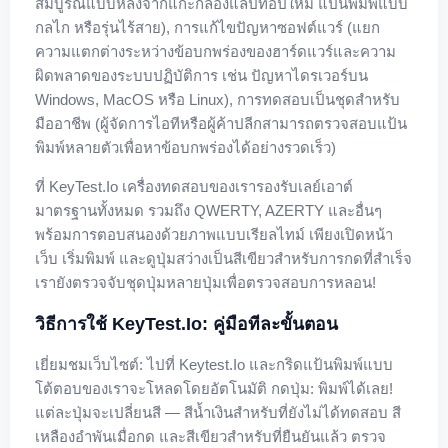
สมบูรณ์แบบหลังจากแกะกล่องแล็ปท็อปใหม่ แป้นพิมพ์แบบ
กลไก หรือรุ่นไร้สาย), การแก้ไขปัญหาซอฟต์แวร์ (แยก
ความแตกต่างระหว่างข้อบกพร่องของฮาร์ดแวร์และความ
ผิดพลาดของระบบปฏิบัติการ เช่น ปัญหาไดรเวอร์บน
Windows, MacOS หรือ Linux), การทดสอบเป็นชุดสำหรับ
มืออาชีพ (ผู้จัดการไอทีหรือผู้ค้าปลีกสามารถตรวจสอบแป้น
พิมพ์หลายตัวเพื่อหาข้อบกพร่องได้อย่างรวดเร็ว)
ที่ KeyTest.io เครื่องทดสอบของเรารองรับเลย์เอาต์
มาตรฐานทั้งหมด รวมถึง QWERTY, AZERTY และอื่นๆ
พร้อมการตอบสนองด้วยภาพแบบเรียลไทม์ เพียงเปิดหน้า
เว็บ เริ่มพิมพ์ และดูปุ่มสว่างเป็นสีเขียวสำหรับการกดที่สำเร็จ
เรายังตรวจจับชุดปุ่มหลายปุ่มเพื่อตรวจสอบการหลอน!
วิธีการใช้ KeyTest.io: คู่มือทีละขั้นตอน
เยี่ยมชมเว็บไซต์: ไปที่ Keytest.io และกริดแป้นพิมพ์แบบ
โต้ตอบของเราจะโหลดโดยอัตโนมัติ กดปุ่ม: พิมพ์ได้เลย!
แต่ละปุ่มจะเปลี่ยนสี — สีน้ำเงินสำหรับที่ยังไม่ได้ทดสอบ สี
เหลืองอำพันเมื่อกด และสีเขียวสำหรับที่ยืนยันแล้ว ตรวจ