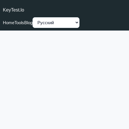
KeyTest.io
Home
Tools
Blog