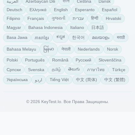
বাংলা
Azərbaycan Dili
Čeština
Dansk
العربية
Deutsch
Ελληνικά
English
Esperanto
Español
ગુજરાતી
हिन्दी
Filipino
Français
עברית
Hrvatski
日本語
Magyar
Bahasa Indonesia
Italiano
ಕನ್ನಡ
한국어
മലയാളം
मराठी
Basa Jawa
ភាសាខ្មែរ
မြန်မာ
नेपाली
Bahasa Melayu
Nederlands
Norsk
Polski
Português
Română
Русский
Slovenščina
తెలుగు
தமிழ்
Српски
Svenska
Türkçe
ภาษาไทย
中文 (简体)
中文 (繁體)
Українська
Tiếng Việt
اردو
© 2026 KeyTest.io. Все Права Защищены.