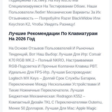
Подвержены Гостингу. На KeyTest.io Мы
Специализируемся На Тестировании Обоих. Наши
Пользователи Любят Механические Варианты За Их
Отзывчивость — Попробуйте Razer BlackWidow Или
Keychron K2, Чтобы Увидеть Разницу!
Лучшие Рекомендации По Клавиатурам
На 2026 Год
На Основе Отзывов Пользователей И Рыночных
Тенденций, Вот Наш Выбор: Лучшая Для Игр: Corsair
K70 RGB MK.2 – Полный NKRO, Настраиваемая
RGB-Подсветка И Прочные Колпачки Клавиш PBT.
Идеально Для FPS-Игр. Лучшая Беспроводная:
Logitech MX Keys – Долгий Срок Службы Батареи,
Переключение Между Несколькими Устройствами И
Тихие Ножничные Переключатели. Лучшая
Бюджетная Механическая: Redragon K552 –
Компактный Дизайн TKL С Переключателями Outemu,
Менее 50 Долларов. Лучшая Для Mac: Apple Magic