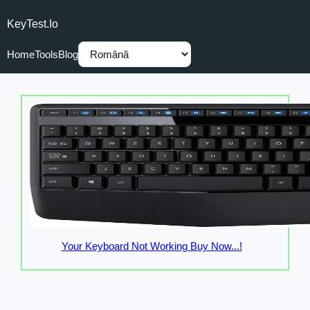
KeyTest.io
Home
Tools
Blog
Your Keyboard Not Working Buy Now...!