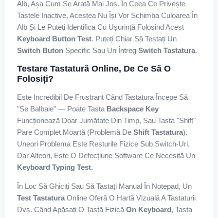
Alb, Așa Cum Se Arată Mai Jos. În Ceea Ce Privește
Tastele Inactive, Acestea Nu Își Vor Schimba Culoarea În
Alb Și Le Puteți Identifica Cu Ușurință Folosind Acest
Keyboard Button Test
. Puteți Chiar Să Testați Un
Switch Buton
Specific Sau Un Întreg
Switch Tastatura
.
Testare Tastatură Online, De Ce Să O
Folosiți?
Este Incredibil De Frustrant Când Tastatura Începe Să
"se Balbaie" — Poate Tasta
Backspace Key
Funcționează Doar Jumătate Din Timp, Sau Tasta "Shift"
Pare Complet Moartă (problemă De
Shift Tastatura
).
Uneori Problema Este Resturile Fizice Sub Switch-Uri,
Dar Alteori, Este O Defecțiune Software Ce Necesită Un
Keyboard Typing Test
.
În Loc Să Ghiciți Sau Să Tastați Manual În Notepad, Un
Test Tastatura
Online Oferă O Hartă Vizuală A Tastaturii
Dvs. Când Apăsați O Tastă Fizică
On Keyboard
, Tasta