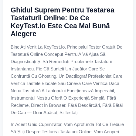
Ghidul Suprem Pentru Testarea
Tastaturii Online: De Ce
KeyTest.io Este Cea Mai Bună
Alegere
Bine Ați Venit La KeyTest.io, Principalul Tester Gratuit De
Tastatură Online Conceput Pentru A Vă Ajuta Să
Diagnosticați Și Să Remediați Problemele Tastaturii
Instantaneu. Fie Că Sunteți Un Jucător Care Se
Confruntă Cu Ghosting, Un Dactilograf Profesionist Care
Verifică Tastele Blocate Sau Cineva Care Verifică Dacă
Noua Tastatură A Laptopului Funcționează Impecabil,
Instrumentul Nostru Oferă O Experiență Simplă, Fără
Reclame, Direct În Browser. Fără Descărcări, Fără Bătăi
De Cap — Doar Apăsați Și Testați!
În Acest Ghid Cuprinzător, Vom Aprofunda Tot Ce Trebuie
Să Știți Despre Testarea Tastaturii Online. Vom Acoperi