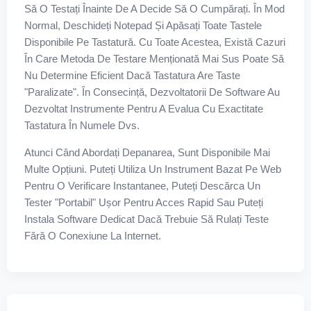
Să O Testați Înainte De A Decide Să O Cumpărați. În Mod
Normal, Deschideți Notepad Și Apăsați Toate Tastele
Disponibile Pe Tastatură. Cu Toate Acestea, Există Cazuri
În Care Metoda De Testare Menționată Mai Sus Poate Să
Nu Determine Eficient Dacă Tastatura Are Taste
"paralizate". În Consecință, Dezvoltatorii De Software Au
Dezvoltat Instrumente Pentru A Evalua Cu Exactitate
Tastatura În Numele Dvs.
Atunci Când Abordați Depanarea, Sunt Disponibile Mai
Multe Opțiuni. Puteți Utiliza Un Instrument Bazat Pe Web
Pentru O Verificare Instantanee, Puteți Descărca Un
Tester "portabil" Ușor Pentru Acces Rapid Sau Puteți
Instala Software Dedicat Dacă Trebuie Să Rulați Teste
Fără O Conexiune La Internet.