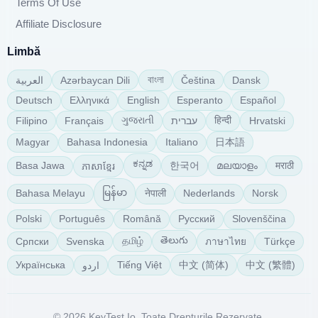
Terms Of Use
Affiliate Disclosure
Limbă
বাংলা
Azərbaycan Dili
Čeština
Dansk
العربية
Deutsch
Ελληνικά
English
Esperanto
Español
ગુજરાતી
हिन्दी
Filipino
Français
עברית
Hrvatski
日本語
Magyar
Bahasa Indonesia
Italiano
ಕನ್ನಡ
한국어
മലയാളം
मराठी
Basa Jawa
ភាសាខ្មែរ
မြန်မာ
नेपाली
Bahasa Melayu
Nederlands
Norsk
Polski
Português
Română
Русский
Slovenščina
తెలుగు
தமிழ்
Српски
Svenska
Türkçe
ภาษาไทย
中文 (简体)
中文 (繁體)
Українська
Tiếng Việt
اردو
© 2026 KeyTest.io. Toate Drepturile Rezervate.