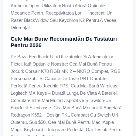
Ambelor Tipuri. Utilizatorii Noștri Adoră Opțiunile
Mecanice Pentru Receptivitatea Lor — Încercați Un
Razer BlackWidow Sau Keychron K2 Pentru A Vedea
Diferența!
Cele Mai Bune Recomandări De Tastaturi
Pentru 2026
Pe Baza Feedback-Ului Utilizatorilor Și A Tendințelor
Pieței, Iată Opțiunile Noastre: Cea Mai Bună Pentru
Jocuri: Corsair K70 RGB MK.2 – NKRO Complet, RGB
Personalizabil Și Capace De Taste PBT Durabile.
Perfectă Pentru Jocurile FPS. Cea Mai Bună Wireless:
Logitech MX Keys – Durată Lungă De Viață A Bateriei,
Comutare Între Mai Multe Dispozitive Și Switch-Uri
Foarfecă Silențioase. Cea Mai Bună Mecanică Bugetară:
Redragon K552 – Design TKL Compact Cu Switch-Uri
Outemu, Sub $50. Cea Mai Bună Pentru Mac: Apple
Magic Keyboard – Integrare Perfectă, Dar Testați Pentru