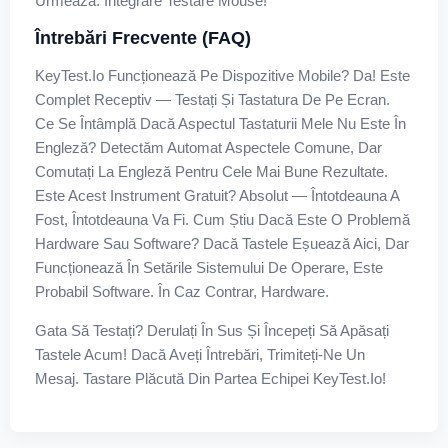
Urmează: Integrare Testare Mouse!
Întrebări Frecvente (FAQ)
KeyTest.io Funcționează Pe Dispozitive Mobile? Da! Este
Complet Receptiv — Testați Și Tastatura De Pe Ecran.
Ce Se Întâmplă Dacă Aspectul Tastaturii Mele Nu Este În
Engleză? Detectăm Automat Aspectele Comune, Dar
Comutați La Engleză Pentru Cele Mai Bune Rezultate.
Este Acest Instrument Gratuit? Absolut — Întotdeauna A
Fost, Întotdeauna Va Fi. Cum Știu Dacă Este O Problemă
Hardware Sau Software? Dacă Tastele Eșuează Aici, Dar
Funcționează În Setările Sistemului De Operare, Este
Probabil Software. În Caz Contrar, Hardware.
Gata Să Testați? Derulați În Sus Și Începeți Să Apăsați
Tastele Acum! Dacă Aveți Întrebări, Trimiteți-Ne Un
Mesaj. Tastare Plăcută Din Partea Echipei KeyTest.io!