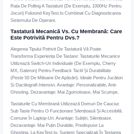
Rata De Polling A Tastaturii (de Exemplu, 1000Hz Pentru
Jocuri) Folosind KeyTest.io Combinat Cu Diagnosticarea
Sistemului De Operare.
Tastatură Mecanică Vs. Cu Membrană: Care
Este Potrivită Pentru Dvs.?
Alegerea Tipului Potrivit De Tastatură Vă Poate
Transforma Experiența De Tastare: Tastaturile Mecanice
Utilizează Switch-Uri Individuale (de Exemplu, Cherry
MX, Gateron) Pentru Feedback Tactil Și Durabilitate
(peste 50 De Milioane De Apăsări). Ideale Pentru Jucători
Și Dactilografi Intensivi. Avantaje: Personalizabile, Anti-
Ghosting. Dezavantaje: Mai Zgomotoase, Mai Scumpe.
Tastaturile Cu Membrană Utilizează Domuri De Cauciuc
Sub Taste Pentru O Funcționare Silențioasă Și Accesibilă.
Comune În Laptop-Uri. Avantaje: Subțiri, Silențioase.
Dezavantaje: Mai Puțin Durabile, Predispuse La
Ghosting. La KeyTest.io, Suntem Specializați În Testarea