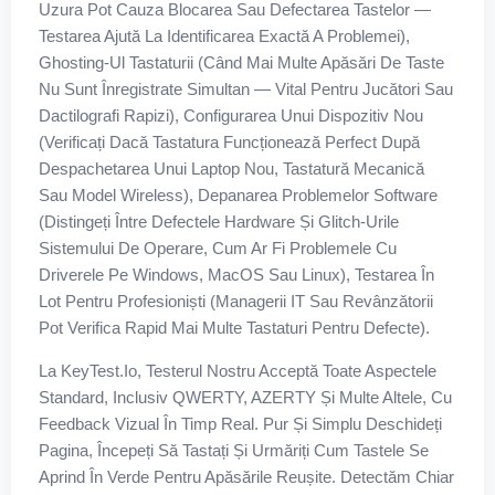
Uzura Pot Cauza Blocarea Sau Defectarea Tastelor —
Testarea Ajută La Identificarea Exactă A Problemei),
Ghosting-Ul Tastaturii (când Mai Multe Apăsări De Taste
Nu Sunt Înregistrate Simultan — Vital Pentru Jucători Sau
Dactilografi Rapizi), Configurarea Unui Dispozitiv Nou
(verificați Dacă Tastatura Funcționează Perfect După
Despachetarea Unui Laptop Nou, Tastatură Mecanică
Sau Model Wireless), Depanarea Problemelor Software
(distingeți Între Defectele Hardware Și Glitch-Urile
Sistemului De Operare, Cum Ar Fi Problemele Cu
Driverele Pe Windows, MacOS Sau Linux), Testarea În
Lot Pentru Profesioniști (managerii IT Sau Revânzătorii
Pot Verifica Rapid Mai Multe Tastaturi Pentru Defecte).
La KeyTest.io, Testerul Nostru Acceptă Toate Aspectele
Standard, Inclusiv QWERTY, AZERTY Și Multe Altele, Cu
Feedback Vizual În Timp Real. Pur Și Simplu Deschideți
Pagina, Începeți Să Tastați Și Urmăriți Cum Tastele Se
Aprind În Verde Pentru Apăsările Reușite. Detectăm Chiar