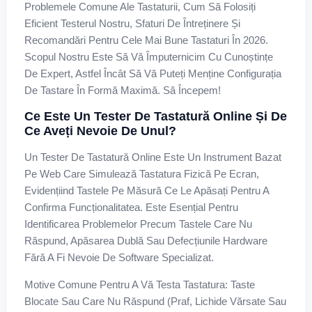
Problemele Comune Ale Tastaturii, Cum Să Folosiți
Eficient Testerul Nostru, Sfaturi De Întreținere Și
Recomandări Pentru Cele Mai Bune Tastaturi În 2026.
Scopul Nostru Este Să Vă Împuternicim Cu Cunoștințe
De Expert, Astfel Încât Să Vă Puteți Menține Configurația
De Tastare În Formă Maximă. Să Începem!
Ce Este Un Tester De Tastatură Online Și De
Ce Aveți Nevoie De Unul?
Un Tester De Tastatură Online Este Un Instrument Bazat
Pe Web Care Simulează Tastatura Fizică Pe Ecran,
Evidențiind Tastele Pe Măsură Ce Le Apăsați Pentru A
Confirma Funcționalitatea. Este Esențial Pentru
Identificarea Problemelor Precum Tastele Care Nu
Răspund, Apăsarea Dublă Sau Defecțiunile Hardware
Fără A Fi Nevoie De Software Specializat.
Motive Comune Pentru A Vă Testa Tastatura: Taste
Blocate Sau Care Nu Răspund (praf, Lichide Vărsate Sau