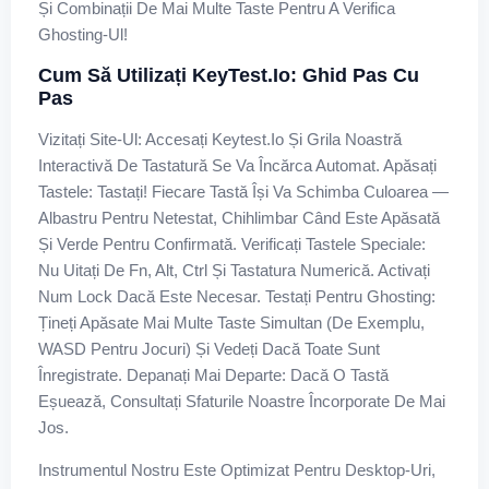
Și Combinații De Mai Multe Taste Pentru A Verifica
Ghosting-Ul!
Cum Să Utilizați KeyTest.io: Ghid Pas Cu
Pas
Vizitați Site-Ul: Accesați Keytest.io Și Grila Noastră
Interactivă De Tastatură Se Va Încărca Automat. Apăsați
Tastele: Tastați! Fiecare Tastă Își Va Schimba Culoarea —
Albastru Pentru Netestat, Chihlimbar Când Este Apăsată
Și Verde Pentru Confirmată. Verificați Tastele Speciale:
Nu Uitați De Fn, Alt, Ctrl Și Tastatura Numerică. Activați
Num Lock Dacă Este Necesar. Testați Pentru Ghosting:
Țineți Apăsate Mai Multe Taste Simultan (de Exemplu,
WASD Pentru Jocuri) Și Vedeți Dacă Toate Sunt
Înregistrate. Depanați Mai Departe: Dacă O Tastă
Eșuează, Consultați Sfaturile Noastre Încorporate De Mai
Jos.
Instrumentul Nostru Este Optimizat Pentru Desktop-Uri,