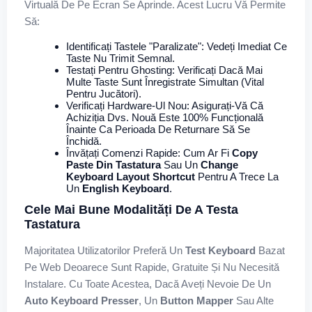
Virtuală De Pe Ecran Se Aprinde. Acest Lucru Vă Permite
Să:
Identificați Tastele "paralizate": Vedeți Imediat Ce
Taste Nu Trimit Semnal.
Testați Pentru Ghosting: Verificați Dacă Mai
Multe Taste Sunt Înregistrate Simultan (vital
Pentru Jucători).
Verificați Hardware-Ul Nou: Asigurați-Vă Că
Achiziția Dvs. Nouă Este 100% Funcțională
Înainte Ca Perioada De Returnare Să Se
Închidă.
Învățați Comenzi Rapide: Cum Ar Fi
Copy
Paste Din Tastatura
Sau Un
Change
Keyboard Layout Shortcut
Pentru A Trece La
Un
English Keyboard
.
Cele Mai Bune Modalități De A Testa
Tastatura
Majoritatea Utilizatorilor Preferă Un
Test Keyboard
Bazat
Pe Web Deoarece Sunt Rapide, Gratuite Și Nu Necesită
Instalare. Cu Toate Acestea, Dacă Aveți Nevoie De Un
Auto Keyboard Presser
, Un
Button Mapper
Sau Alte