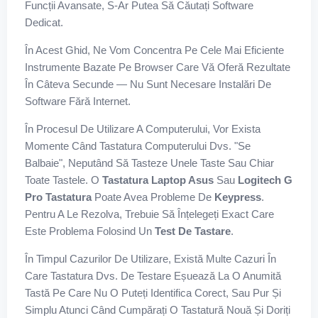
Funcții Avansate, S-Ar Putea Să Căutați Software
Dedicat.
În Acest Ghid, Ne Vom Concentra Pe Cele Mai Eficiente
Instrumente Bazate Pe Browser Care Vă Oferă Rezultate
În Câteva Secunde — Nu Sunt Necesare Instalări De
Software Fără Internet.
În Procesul De Utilizare A Computerului, Vor Exista
Momente Când Tastatura Computerului Dvs. "se
Balbaie", Neputând Să Tasteze Unele Taste Sau Chiar
Toate Tastele. O
Tastatura Laptop Asus
Sau
Logitech G
Pro Tastatura
Poate Avea Probleme De
Keypress
.
Pentru A Le Rezolva, Trebuie Să Înțelegeți Exact Care
Este Problema Folosind Un
Test De Tastare
.
În Timpul Cazurilor De Utilizare, Există Multe Cazuri În
Care Tastatura Dvs. De Testare Eșuează La O Anumită
Tastă Pe Care Nu O Puteți Identifica Corect, Sau Pur Și
Simplu Atunci Când Cumpărați O Tastatură Nouă Și Doriți