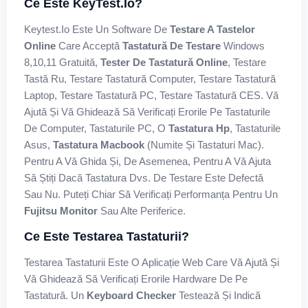
Ce Este KeyTest.io?
Keytest.io Este Un Software De
Testare A Tastelor
Online
Care Acceptă
Tastatură De Testare
Windows
8,10,11 Gratuită,
Tester De Tastatură Online
, Testare
Tastă Ru, Testare Tastatură Computer, Testare Tastatură
Laptop, Testare Tastatură PC, Testare Tastatură CES. Vă
Ajută Și Vă Ghidează Să Verificați Erorile Pe Tastaturile
De Computer, Tastaturile PC, O
Tastatura Hp
, Tastaturile
Asus,
Tastatura Macbook
(numite Și Tastaturi Mac).
Pentru A Vă Ghida Și, De Asemenea, Pentru A Vă Ajuta
Să Știți Dacă Tastatura Dvs. De Testare Este Defectă
Sau Nu. Puteți Chiar Să Verificați Performanța Pentru Un
Fujitsu Monitor
Sau Alte Periferice.
Ce Este Testarea Tastaturii?
Testarea Tastaturii Este O Aplicație Web Care Vă Ajută Și
Vă Ghidează Să Verificați Erorile Hardware De Pe
Tastatură. Un
Keyboard Checker
Testează Și Indică