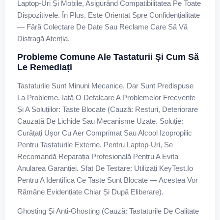
Laptop-Uri Și Mobile, Asigurând Compatibilitatea Pe Toate
Dispozitivele. În Plus, Este Orientat Spre Confidențialitate
— Fără Colectare De Date Sau Reclame Care Să Vă
Distragă Atenția.
Probleme Comune Ale Tastaturii Și Cum Să
Le Remediați
Tastaturile Sunt Minuni Mecanice, Dar Sunt Predispuse
La Probleme. Iată O Defalcare A Problemelor Frecvente
Și A Soluțiilor: Taste Blocate (Cauză: Resturi, Deteriorare
Cauzată De Lichide Sau Mecanisme Uzate. Soluție:
Curățați Ușor Cu Aer Comprimat Sau Alcool Izopropilic
Pentru Tastaturile Externe. Pentru Laptop-Uri, Se
Recomandă Reparația Profesională Pentru A Evita
Anularea Garanției. Sfat De Testare: Utilizați KeyTest.io
Pentru A Identifica Ce Taste Sunt Blocate — Acestea Vor
Rămâne Evidențiate Chiar Și După Eliberare).
Ghosting Și Anti-Ghosting (Cauză: Tastaturile De Calitate