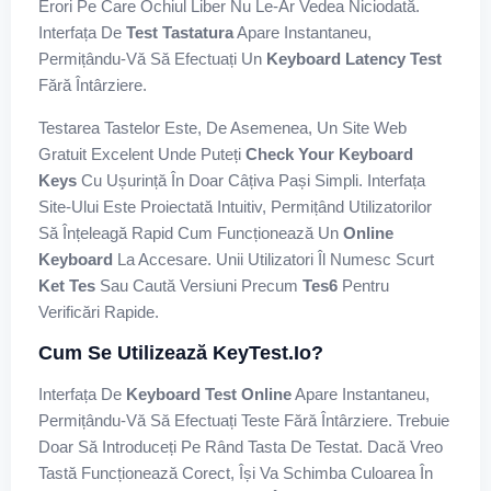
Erori Pe Care Ochiul Liber Nu Le-Ar Vedea Niciodată.
Interfața De
Test Tastatura
Apare Instantaneu,
Permițându-Vă Să Efectuați Un
Keyboard Latency Test
Fără Întârziere.
Testarea Tastelor Este, De Asemenea, Un Site Web
Gratuit Excelent Unde Puteți
Check Your Keyboard
Keys
Cu Ușurință În Doar Câțiva Pași Simpli. Interfața
Site-Ului Este Proiectată Intuitiv, Permițând Utilizatorilor
Să Înțeleagă Rapid Cum Funcționează Un
Online
Keyboard
La Accesare. Unii Utilizatori Îl Numesc Scurt
Ket Tes
Sau Caută Versiuni Precum
Tes6
Pentru
Verificări Rapide.
Cum Se Utilizează KeyTest.io?
Interfața De
Keyboard Test Online
Apare Instantaneu,
Permițându-Vă Să Efectuați Teste Fără Întârziere. Trebuie
Doar Să Introduceți Pe Rând Tasta De Testat. Dacă Vreo
Tastă Funcționează Corect, Își Va Schimba Culoarea În