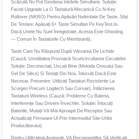
Scăzută Nu Pot Gestiona Intrările Simultane. Soluție:
Faceți Upgrade La O Tastatură Mecanică Cu N-Key
Rollover (NKRO) Pentru Apăsări Nelimitate De Taste. Sfat
De Testare: Apăsați 6+ Taste Simultan Pe KeyTest.io.
Dacă Unele Nu Sunt Înregistrate, Acesta Este Ghosting
— Comun În Tastaturile Cu Membrană).
Taste Care Nu Răspund După Vărsarea De Lichide
(Cauză: Umiditatea Provoacă Scurtcircuitarea Circuitelor.
Soluție: Deconectați, Uscați Bine (metoda Orezului Sau
Gel De Silice) Și Testați Din Nou. Înlocuiți Dacă Este
Necesar. Prevenire: Utilizați Tastaturi Rezistente La
Scurgeri Precum Logitech Sau Corsair). Întârzierea
Tastaturii Wireless (Cauză: Probleme Cu Bateria,
Interferențe Sau Drivere Învechite. Soluție: Înlocuiți
Bateriile, Mutați-Vă Mai Aproape De Receptor Sau
Actualizați Firmware-Ul Prin Intermediul Site-Urilor
Producătorului).
Pentru Utilizatorii Avansați, Vă Recomandăm Să Verificați