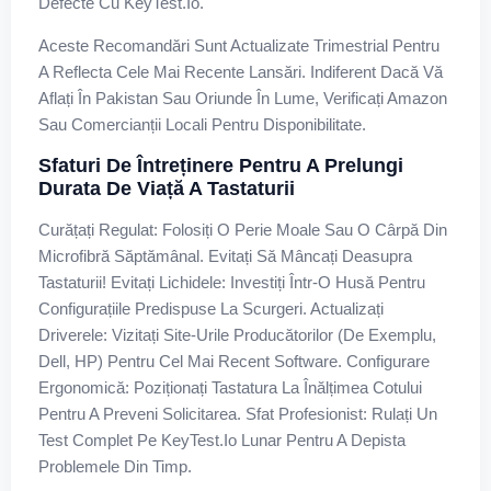
Defecte Cu KeyTest.io.
Aceste Recomandări Sunt Actualizate Trimestrial Pentru
A Reflecta Cele Mai Recente Lansări. Indiferent Dacă Vă
Aflați În Pakistan Sau Oriunde În Lume, Verificați Amazon
Sau Comercianții Locali Pentru Disponibilitate.
Sfaturi De Întreținere Pentru A Prelungi
Durata De Viață A Tastaturii
Curățați Regulat: Folosiți O Perie Moale Sau O Cârpă Din
Microfibră Săptămânal. Evitați Să Mâncați Deasupra
Tastaturii! Evitați Lichidele: Investiți Într-O Husă Pentru
Configurațiile Predispuse La Scurgeri. Actualizați
Driverele: Vizitați Site-Urile Producătorilor (de Exemplu,
Dell, HP) Pentru Cel Mai Recent Software. Configurare
Ergonomică: Poziționați Tastatura La Înălțimea Cotului
Pentru A Preveni Solicitarea. Sfat Profesionist: Rulați Un
Test Complet Pe KeyTest.io Lunar Pentru A Depista
Problemele Din Timp.