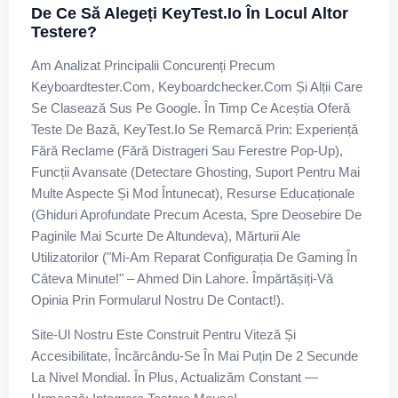
De Ce Să Alegeți KeyTest.io În Locul Altor
Testere?
Am Analizat Principalii Concurenți Precum
Keyboardtester.com, Keyboardchecker.com Și Alții Care
Se Clasează Sus Pe Google. În Timp Ce Aceștia Oferă
Teste De Bază, KeyTest.io Se Remarcă Prin: Experiență
Fără Reclame (fără Distrageri Sau Ferestre Pop-Up),
Funcții Avansate (detectare Ghosting, Suport Pentru Mai
Multe Aspecte Și Mod Întunecat), Resurse Educaționale
(ghiduri Aprofundate Precum Acesta, Spre Deosebire De
Paginile Mai Scurte De Altundeva), Mărturii Ale
Utilizatorilor ("Mi-Am Reparat Configurația De Gaming În
Câteva Minute!" – Ahmed Din Lahore. Împărtășiți-Vă
Opinia Prin Formularul Nostru De Contact!).
Site-Ul Nostru Este Construit Pentru Viteză Și
Accesibilitate, Încărcându-Se În Mai Puțin De 2 Secunde
La Nivel Mondial. În Plus, Actualizăm Constant —