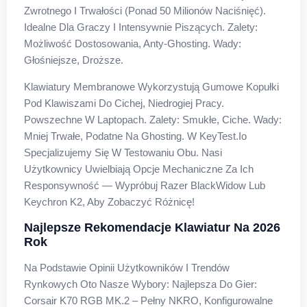
Zwrotnego I Trwałości (ponad 50 Milionów Naciśnięć).
Idealne Dla Graczy I Intensywnie Piszących. Zalety:
Możliwość Dostosowania, Anty-Ghosting. Wady:
Głośniejsze, Droższe.
Klawiatury Membranowe Wykorzystują Gumowe Kopułki
Pod Klawiszami Do Cichej, Niedrogiej Pracy.
Powszechne W Laptopach. Zalety: Smukłe, Ciche. Wady:
Mniej Trwałe, Podatne Na Ghosting. W KeyTest.io
Specjalizujemy Się W Testowaniu Obu. Nasi
Użytkownicy Uwielbiają Opcje Mechaniczne Za Ich
Responsywność — Wypróbuj Razer BlackWidow Lub
Keychron K2, Aby Zobaczyć Różnicę!
Najlepsze Rekomendacje Klawiatur Na 2026
Rok
Na Podstawie Opinii Użytkowników I Trendów
Rynkowych Oto Nasze Wybory: Najlepsza Do Gier:
Corsair K70 RGB MK.2 – Pełny NKRO, Konfigurowalne