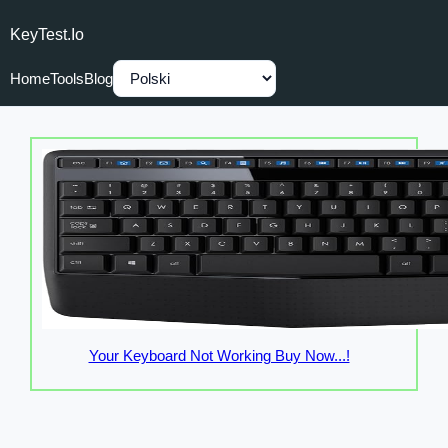
KeyTest.io
Home
Tools
Blog
Your Keyboard Not Working Buy Now...!