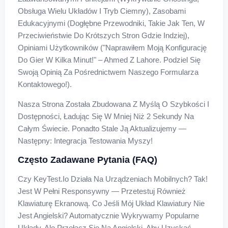
Obsługa Wielu Układów I Tryb Ciemny), Zasobami
Edukacyjnymi (dogłębne Przewodniki, Takie Jak Ten, W
Przeciwieństwie Do Krótszych Stron Gdzie Indziej),
Opiniami Użytkowników ("Naprawiłem Moją Konfigurację
Do Gier W Kilka Minut!" – Ahmed Z Lahore. Podziel Się
Swoją Opinią Za Pośrednictwem Naszego Formularza
Kontaktowego!).
Nasza Strona Została Zbudowana Z Myślą O Szybkości I
Dostępności, Ładując Się W Mniej Niż 2 Sekundy Na
Całym Świecie. Ponadto Stale Ją Aktualizujemy —
Następny: Integracja Testowania Myszy!
Często Zadawane Pytania (FAQ)
Czy KeyTest.io Działa Na Urządzeniach Mobilnych? Tak!
Jest W Pełni Responsywny — Przetestuj Również
Klawiaturę Ekranową. Co Jeśli Mój Układ Klawiatury Nie
Jest Angielski? Automatycznie Wykrywamy Popularne
Układy, Ale Przełącz Się Na Angielski, Aby Uzyskać