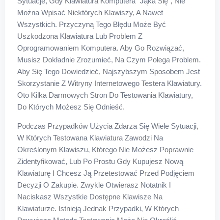
Sytuacje, Gdy Klawiatura Komputera "jąka Się", Nie
Można Wpisać Niektórych Klawiszy, A Nawet
Wszystkich. Przyczyną Tego Błędu Może Być
Uszkodzona Klawiatura Lub Problem Z
Oprogramowaniem Komputera. Aby Go Rozwiązać,
Musisz Dokładnie Zrozumieć, Na Czym Polega Problem.
Aby Się Tego Dowiedzieć, Najszybszym Sposobem Jest
Skorzystanie Z Witryny Internetowego Testera Klawiatury.
Oto Kilka Darmowych Stron Do Testowania Klawiatury,
Do Których Możesz Się Odnieść.
Podczas Przypadków Użycia Zdarza Się Wiele Sytuacji,
W Których Testowana Klawiatura Zawodzi Na
Określonym Klawiszu, Którego Nie Możesz Poprawnie
Zidentyfikować, Lub Po Prostu Gdy Kupujesz Nową
Klawiaturę I Chcesz Ją Przetestować Przed Podjęciem
Decyzji O Zakupie. Zwykle Otwierasz Notatnik I
Naciskasz Wszystkie Dostępne Klawisze Na
Klawiaturze. Istnieją Jednak Przypadki, W Których