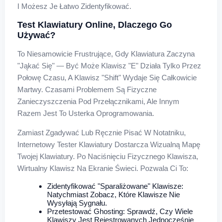
I Możesz Je Łatwo Zidentyfikować.
Test Klawiatury Online, Dlaczego Go
Używać?
To Niesamowicie Frustrujące, Gdy Klawiatura Zaczyna
"jąkać Się" — Być Może Klawisz "E" Działa Tylko Przez
Połowę Czasu, A Klawisz "Shift" Wydaje Się Całkowicie
Martwy. Czasami Problemem Są Fizyczne
Zanieczyszczenia Pod Przełącznikami, Ale Innym
Razem Jest To Usterka Oprogramowania.
Zamiast Zgadywać Lub Ręcznie Pisać W Notatniku,
Internetowy Tester Klawiatury Dostarcza Wizualną Mapę
Twojej Klawiatury. Po Naciśnięciu Fizycznego Klawisza,
Wirtualny Klawisz Na Ekranie Świeci. Pozwala Ci To:
Zidentyfikować "sparaliżowane" Klawisze:
Natychmiast Zobacz, Które Klawisze Nie
Wysyłają Sygnału.
Przetestować Ghosting: Sprawdź, Czy Wiele
Klawiszy Jest Rejestrowanych Jednocześnie