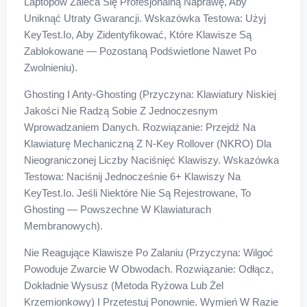
Laptopów Zaleca Się Profesjonalną Naprawę, Aby
Uniknąć Utraty Gwarancji. Wskazówka Testowa: Użyj
KeyTest.io, Aby Zidentyfikować, Które Klawisze Są
Zablokowane — Pozostaną Podświetlone Nawet Po
Zwolnieniu).
Ghosting I Anty-Ghosting (Przyczyna: Klawiatury Niskiej
Jakości Nie Radzą Sobie Z Jednoczesnym
Wprowadzaniem Danych. Rozwiązanie: Przejdź Na
Klawiaturę Mechaniczną Z N-Key Rollover (NKRO) Dla
Nieograniczonej Liczby Naciśnięć Klawiszy. Wskazówka
Testowa: Naciśnij Jednocześnie 6+ Klawiszy Na
KeyTest.io. Jeśli Niektóre Nie Są Rejestrowane, To
Ghosting — Powszechne W Klawiaturach
Membranowych).
Nie Reagujące Klawisze Po Zalaniu (Przyczyna: Wilgoć
Powoduje Zwarcie W Obwodach. Rozwiązanie: Odłącz,
Dokładnie Wysusz (metoda Ryżowa Lub Żel
Krzemionkowy) I Przetestuj Ponownie. Wymień W Razie