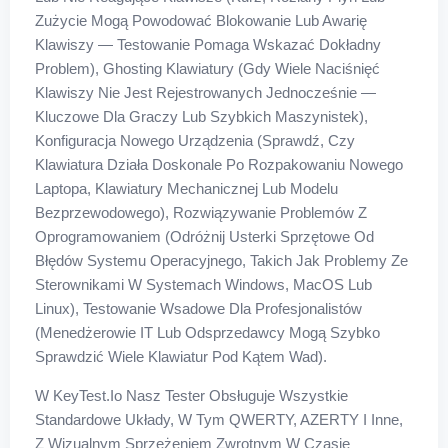
Zużycie Mogą Powodować Blokowanie Lub Awarię
Klawiszy — Testowanie Pomaga Wskazać Dokładny
Problem), Ghosting Klawiatury (gdy Wiele Naciśnięć
Klawiszy Nie Jest Rejestrowanych Jednocześnie —
Kluczowe Dla Graczy Lub Szybkich Maszynistek),
Konfiguracja Nowego Urządzenia (sprawdź, Czy
Klawiatura Działa Doskonale Po Rozpakowaniu Nowego
Laptopa, Klawiatury Mechanicznej Lub Modelu
Bezprzewodowego), Rozwiązywanie Problemów Z
Oprogramowaniem (odróżnij Usterki Sprzętowe Od
Błędów Systemu Operacyjnego, Takich Jak Problemy Ze
Sterownikami W Systemach Windows, MacOS Lub
Linux), Testowanie Wsadowe Dla Profesjonalistów
(menedżerowie IT Lub Odsprzedawcy Mogą Szybko
Sprawdzić Wiele Klawiatur Pod Kątem Wad).
W KeyTest.io Nasz Tester Obsługuje Wszystkie
Standardowe Układy, W Tym QWERTY, AZERTY I Inne,
Z Wizualnym Sprzężeniem Zwrotnym W Czasie