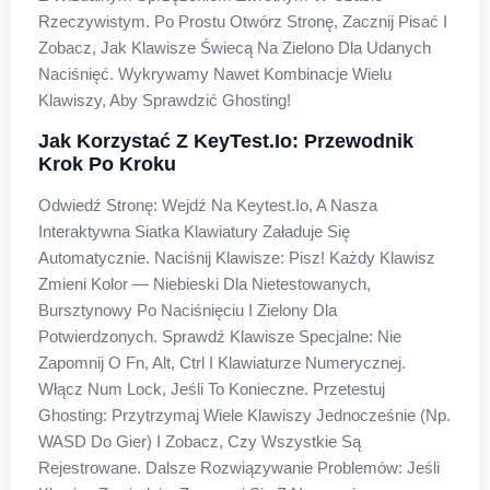
Rzeczywistym. Po Prostu Otwórz Stronę, Zacznij Pisać I
Zobacz, Jak Klawisze Świecą Na Zielono Dla Udanych
Naciśnięć. Wykrywamy Nawet Kombinacje Wielu
Klawiszy, Aby Sprawdzić Ghosting!
Jak Korzystać Z KeyTest.io: Przewodnik
Krok Po Kroku
Odwiedź Stronę: Wejdź Na Keytest.io, A Nasza
Interaktywna Siatka Klawiatury Załaduje Się
Automatycznie. Naciśnij Klawisze: Pisz! Każdy Klawisz
Zmieni Kolor — Niebieski Dla Nietestowanych,
Bursztynowy Po Naciśnięciu I Zielony Dla
Potwierdzonych. Sprawdź Klawisze Specjalne: Nie
Zapomnij O Fn, Alt, Ctrl I Klawiaturze Numerycznej.
Włącz Num Lock, Jeśli To Konieczne. Przetestuj
Ghosting: Przytrzymaj Wiele Klawiszy Jednocześnie (np.
WASD Do Gier) I Zobacz, Czy Wszystkie Są
Rejestrowane. Dalsze Rozwiązywanie Problemów: Jeśli