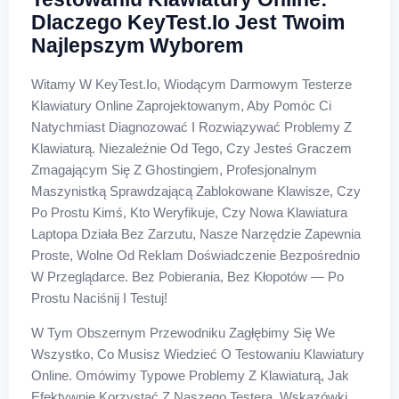
Dlaczego KeyTest.io Jest Twoim
Najlepszym Wyborem
Witamy W KeyTest.io, Wiodącym Darmowym Testerze
Klawiatury Online Zaprojektowanym, Aby Pomóc Ci
Natychmiast Diagnozować I Rozwiązywać Problemy Z
Klawiaturą. Niezależnie Od Tego, Czy Jesteś Graczem
Zmagającym Się Z Ghostingiem, Profesjonalnym
Maszynistką Sprawdzającą Zablokowane Klawisze, Czy
Po Prostu Kimś, Kto Weryfikuje, Czy Nowa Klawiatura
Laptopa Działa Bez Zarzutu, Nasze Narzędzie Zapewnia
Proste, Wolne Od Reklam Doświadczenie Bezpośrednio
W Przeglądarce. Bez Pobierania, Bez Kłopotów — Po
Prostu Naciśnij I Testuj!
W Tym Obszernym Przewodniku Zagłębimy Się We
Wszystko, Co Musisz Wiedzieć O Testowaniu Klawiatury
Online. Omówimy Typowe Problemy Z Klawiaturą, Jak
Efektywnie Korzystać Z Naszego Testera, Wskazówki