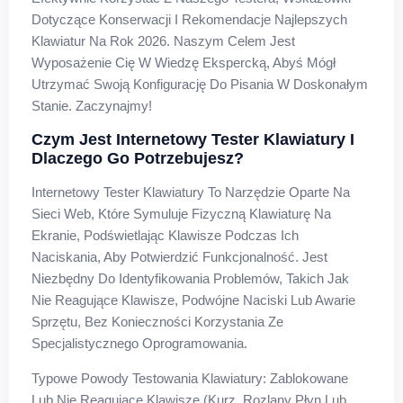
Dotyczące Konserwacji I Rekomendacje Najlepszych
Klawiatur Na Rok 2026. Naszym Celem Jest
Wyposażenie Cię W Wiedzę Ekspercką, Abyś Mógł
Utrzymać Swoją Konfigurację Do Pisania W Doskonałym
Stanie. Zaczynajmy!
Czym Jest Internetowy Tester Klawiatury I
Dlaczego Go Potrzebujesz?
Internetowy Tester Klawiatury To Narzędzie Oparte Na
Sieci Web, Które Symuluje Fizyczną Klawiaturę Na
Ekranie, Podświetlając Klawisze Podczas Ich
Naciskania, Aby Potwierdzić Funkcjonalność. Jest
Niezbędny Do Identyfikowania Problemów, Takich Jak
Nie Reagujące Klawisze, Podwójne Naciski Lub Awarie
Sprzętu, Bez Konieczności Korzystania Ze
Specjalistycznego Oprogramowania.
Typowe Powody Testowania Klawiatury: Zablokowane
Lub Nie Reagujące Klawisze (kurz, Rozlany Płyn Lub