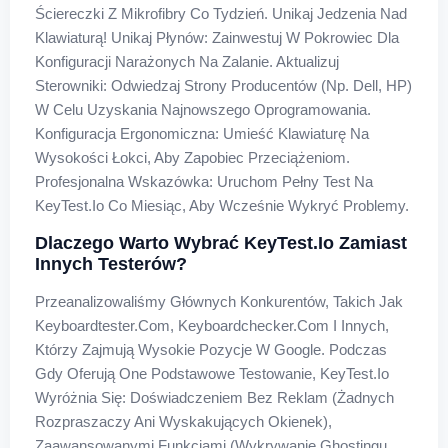
Ściereczki Z Mikrofibry Co Tydzień. Unikaj Jedzenia Nad
Klawiaturą! Unikaj Płynów: Zainwestuj W Pokrowiec Dla
Konfiguracji Narażonych Na Zalanie. Aktualizuj
Sterowniki: Odwiedzaj Strony Producentów (np. Dell, HP)
W Celu Uzyskania Najnowszego Oprogramowania.
Konfiguracja Ergonomiczna: Umieść Klawiaturę Na
Wysokości Łokci, Aby Zapobiec Przeciążeniom.
Profesjonalna Wskazówka: Uruchom Pełny Test Na
KeyTest.io Co Miesiąc, Aby Wcześnie Wykryć Problemy.
Dlaczego Warto Wybrać KeyTest.io Zamiast
Innych Testerów?
Przeanalizowaliśmy Głównych Konkurentów, Takich Jak
Keyboardtester.com, Keyboardchecker.com I Innych,
Którzy Zajmują Wysokie Pozycje W Google. Podczas
Gdy Oferują One Podstawowe Testowanie, KeyTest.io
Wyróżnia Się: Doświadczeniem Bez Reklam (żadnych
Rozpraszaczy Ani Wyskakujących Okienek),
Zaawansowanymi Funkcjami (wykrywanie Ghostingu,