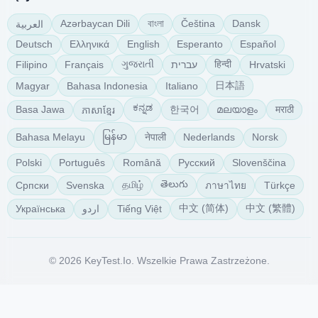
বাংলা
Azərbaycan Dili
Čeština
Dansk
العربية
Deutsch
Ελληνικά
English
Esperanto
Español
ગુજરાતી
हिन्दी
Filipino
Français
עברית
Hrvatski
日本語
Magyar
Bahasa Indonesia
Italiano
ಕನ್ನಡ
한국어
മലയാളം
मराठी
Basa Jawa
ភាសាខ្មែរ
မြန်မာ
नेपाली
Bahasa Melayu
Nederlands
Norsk
Polski
Português
Română
Русский
Slovenščina
తెలుగు
தமிழ்
Српски
Svenska
Türkçe
ภาษาไทย
中文 (简体)
中文 (繁體)
Українська
Tiếng Việt
اردو
© 2026 KeyTest.io. Wszelkie Prawa Zastrzeżone.