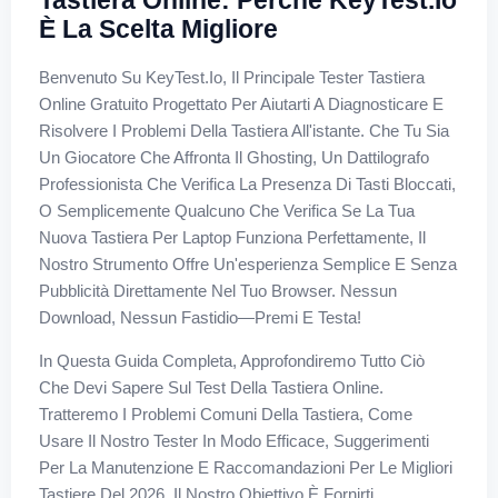
Tastiera Online: Perché KeyTest.io
È La Scelta Migliore
Benvenuto Su KeyTest.io, Il Principale Tester Tastiera
Online Gratuito Progettato Per Aiutarti A Diagnosticare E
Risolvere I Problemi Della Tastiera All'istante. Che Tu Sia
Un Giocatore Che Affronta Il Ghosting, Un Dattilografo
Professionista Che Verifica La Presenza Di Tasti Bloccati,
O Semplicemente Qualcuno Che Verifica Se La Tua
Nuova Tastiera Per Laptop Funziona Perfettamente, Il
Nostro Strumento Offre Un'esperienza Semplice E Senza
Pubblicità Direttamente Nel Tuo Browser. Nessun
Download, Nessun Fastidio—Premi E Testa!
In Questa Guida Completa, Approfondiremo Tutto Ciò
Che Devi Sapere Sul Test Della Tastiera Online.
Tratteremo I Problemi Comuni Della Tastiera, Come
Usare Il Nostro Tester In Modo Efficace, Suggerimenti
Per La Manutenzione E Raccomandazioni Per Le Migliori
Tastiere Del 2026. Il Nostro Obiettivo È Fornirti