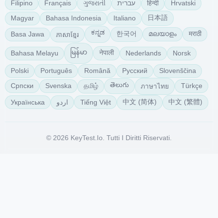
ગુજરાતી
हिन्दी
Filipino
Français
עברית
Hrvatski
日本語
Magyar
Bahasa Indonesia
Italiano
ಕನ್ನಡ
한국어
മലയാളം
मराठी
Basa Jawa
ភាសាខ្មែរ
မြန်မာ
नेपाली
Bahasa Melayu
Nederlands
Norsk
Polski
Português
Română
Русский
Slovenščina
తెలుగు
தமிழ்
Српски
Svenska
Türkçe
ภาษาไทย
中文 (简体)
中文 (繁體)
Українська
Tiếng Việt
اردو
© 2026 KeyTest.io. Tutti I Diritti Riservati.