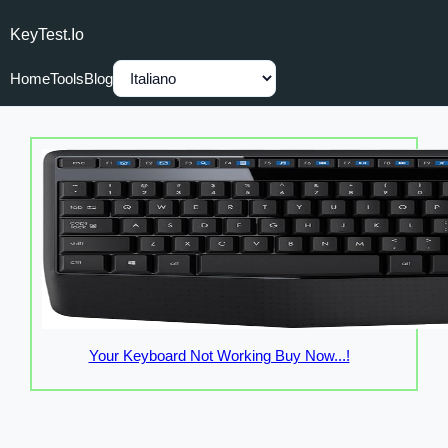
KeyTest.io
Home
Tools
Blog
Your Keyboard Not Working Buy Now...!