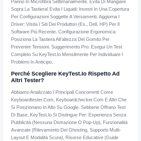
Panno In Microfibra Settimanalmente. Evita Di Mangiare
Sopra La Tastiera! Evita I Liquidi: Investi In Una Copertura
Per Configurazioni Soggette A Versamenti. Aggiorna I
Driver: Visita I Siti Dei Produttori (es., Dell, HP) Per Il
Software Più Recente. Configurazione Ergonomica:
Posiziona La Tastiera All'altezza Del Gomito Per
Prevenire Tensioni. Suggerimento Pro: Esegui Un Test
Completo Su KeyTest.io Mensilmente Per Individuare I
Problemi In Anticipo.
Perché Scegliere KeyTest.io Rispetto Ad
Altri Tester?
Abbiamo Analizzato I Principali Concorrenti Come
Keyboardtester.com, Keyboardchecker.com E Altri Che
Si Posizionano In Alto Su Google. Sebbene Offrano Test
Di Base, KeyTest.io Si Distingue Per: Esperienza Senza
Pubblicità (Nessuna Distrazione O Pop-Up), Funzionalità
Avanzate (Rilevamento Del Ghosting, Supporto Multi-
Layout E Modalità Scura), Risorse Educative (Guide