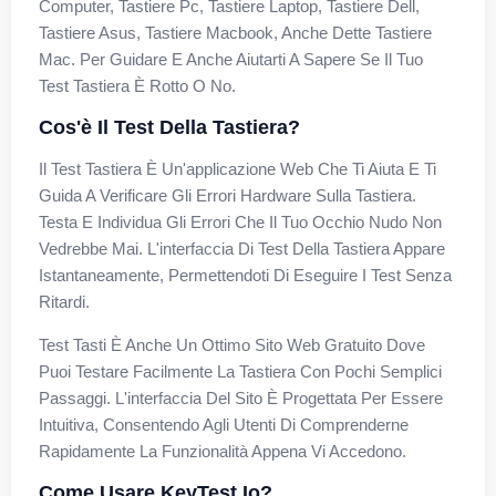
Computer, Tastiere Pc, Tastiere Laptop, Tastiere Dell,
Tastiere Asus, Tastiere Macbook, Anche Dette Tastiere
Mac. Per Guidare E Anche Aiutarti A Sapere Se Il Tuo
Test Tastiera È Rotto O No.
Cos'è Il Test Della Tastiera?
Il Test Tastiera È Un'applicazione Web Che Ti Aiuta E Ti
Guida A Verificare Gli Errori Hardware Sulla Tastiera.
Testa E Individua Gli Errori Che Il Tuo Occhio Nudo Non
Vedrebbe Mai. L'interfaccia Di Test Della Tastiera Appare
Istantaneamente, Permettendoti Di Eseguire I Test Senza
Ritardi.
Test Tasti È Anche Un Ottimo Sito Web Gratuito Dove
Puoi Testare Facilmente La Tastiera Con Pochi Semplici
Passaggi. L'interfaccia Del Sito È Progettata Per Essere
Intuitiva, Consentendo Agli Utenti Di Comprenderne
Rapidamente La Funzionalità Appena Vi Accedono.
Come Usare KeyTest.io?