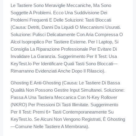
Le Tastiere Sono Meraviglie Meccaniche, Ma Sono
Soggette A Problemi. Ecco Una Suddivisione Dei
Problemi Frequenti E Delle Soluzioni: Tasti Bloccati
(Causa: Detriti, Danni Da Liquidi O Meccanismi Usurati.
Soluzione: Pulisci Delicatamente Con Aria Compressa O
Alcol Isopropilico Per Tastiere Esterne. Per I Laptop, Si
Consiglia La Riparazione Professionale Per Evitare Di
Invalidare La Garanzia. Suggerimento Per Il Test: Usa
KeyTest.io Per Identificare Quali Tasti Sono Bloccati—
Rimarranno Evidenziati Anche Dopo Il Rilascio).
Ghosting E Anti-Ghosting (Causa: Le Tastiere Di Bassa
Qualità Non Possono Gestire Input Simultanei. Soluzione:
Passa A Una Tastiera Meccanica Con N-Key Rollover
(NKRO) Per Pressioni Di Tasti Illimitate. Suggerimento
Per Il Test: Premi 6+ Tasti Contemporaneamente Su
KeyTest.io. Se Alcuni Non Vengono Registrati, È Ghosting
—comune Nelle Tastiere A Membrana).