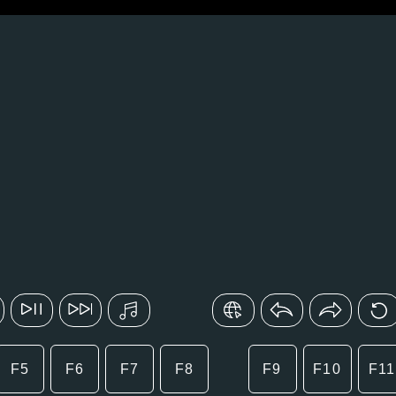
F5
F6
F7
F8
F9
F10
F11