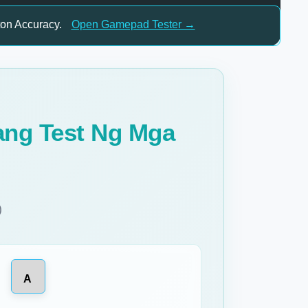
ton Accuracy.
Open Gamepad Tester →
ang Test Ng Mga
)
A