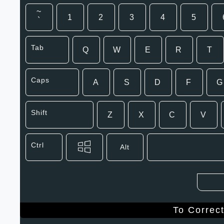
~
1
2
3
4
5
`
Tab
Q
W
E
R
T
Caps
A
S
D
F
G
Shift
Z
X
C
V
Ctrl
Alt
To Correc