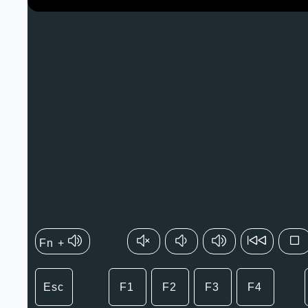
Fn +
Esc
F1
F2
F3
F4