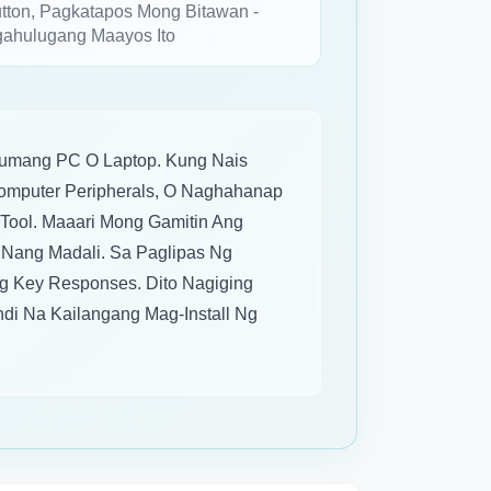
utton, Pagkatapos Mong Bitawan -
ahulugang Maayos Ito
numang PC O Laptop. Kung Nais
mputer Peripherals, O Naghahanap
 Tool. Maaari Mong Gamitin Ang
 Nang Madali. Sa Paglipas Ng
ng Key Responses. Dito Nagiging
i Na Kailangang Mag-Install Ng