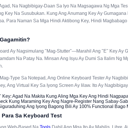
s Agad, Na Nagbibigay-Daan Sa Iyo Na Magsagawa Ng Mga Tes
Ang Key Na Susubukan. Kung Ang Anumang Key Ay Gumagana
baba. Para Naman Sa Mga Hindi Aktibong Key, Hindi Magbabago 
o Gagamitin?
board Ay Nagsimulang "mag-Stutter"—Marahil Ang "E" Key Ay
ramdam Na Patay Na. Minsan Ang Isyu Ay Dumi Sa Ilalim Ng Mg
h.
ag-Type Sa Notepad, Ang Online Keyboard Tester Ay Nagbibi
y, Ang Virtual Key Sa Iyong Screen Ay Iilaw. Ito Ay Nagbibiga
" Key: Agad Na Makita Kung Aling Mga Key Ang Hindi Nagpapa
Check Kung Maraming Key Ang Nagre-Register Nang Sabay-Sab
 Siguraduhing Ang Iyong Bagong Bili Ay 100% Functional Bago
Para Sa Keyboard Test
 Ang Web-Based Na
Tools
Dahil Ang Mga Ito Ay Mabilis, Libre, 