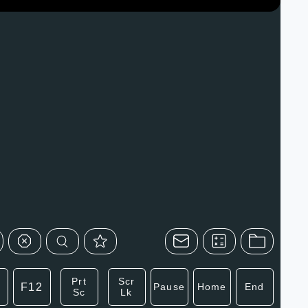
Prt
Scr
F12
Pause
Home
End
Sc
Lk