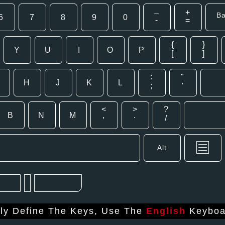
_
+
B
6
7
8
9
0
-
=
{
}
Y
U
I
O
P
[
]
:
"
H
J
K
L
;
'
<
>
?
B
N
M
,
.
/
Alt
tly Define The Keys, Use The
English
Keyboa