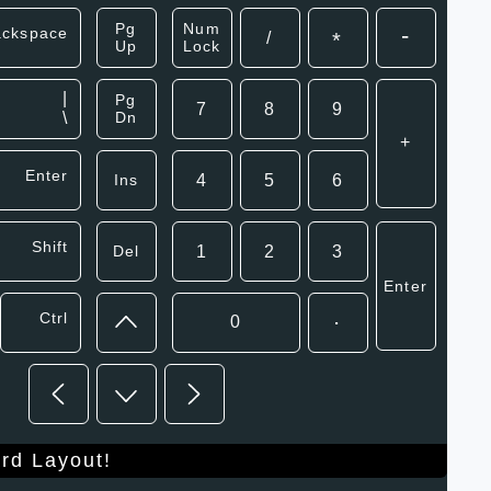
Pg
Num
-
ackspace
/
*
Up
Lock
|
Pg
7
8
9
\
Dn
+
Enter
Ins
4
5
6
Shift
Del
1
2
3
Enter
.
Ctrl
0
rd Layout!