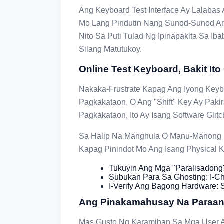
Ang Keyboard Test Interface Ay Lalaba
Mo Lang Pindutin Nang Sunod-Sunod 
Nito Sa Puti Tulad Ng Ipinapakita Sa I
Silang Matutukoy.
Online Test Keyboard, Bakit It
Nakaka-Frustrate Kapag Ang Iyong Key
Pagkakataon, O Ang "Shift" Key Ay Paki
Pagkakataon, Ito Ay Isang Software Glitc
Sa Halip Na Manghula O Manu-Manong M
Kapag Pinindot Mo Ang Isang Physical Ke
Tukuyin Ang Mga "Paralisadong
Subukan Para Sa Ghosting: I-
I-Verify Ang Bagong Hardware:
Ang Pinakamahusay Na Paraan 
Mas Gusto Ng Karamihan Sa Mga User