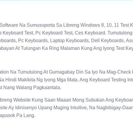
e Software Na Sumusuporta Sa Libreng Windows 8, 10, 11 Test 
op Keyboard Test, Pc Keyboard Test, Ces Keyboard. Tumutulon
boards, Pc Keyboards, Laptop Keyboards, Dell Keyboards, A
bayan At Tulungan Ka Ring Malaman Kung Ang Iyong Test Keyb
ation Na Tumutulong At Gumagabay Din Sa Iyo Na Mag-Check 
Na Hindi Makikita Ng Iyong Mga Mata. Ang Keyboard Testing In
t Nang Walang Pagkaantala.
Libreng Website Kung Saan Maaari Mong Subukan Ang Keyboar
ite Ay Idinisenyo Upang Maging Intuitive, Na Nagbibigay-Daa
kapasok Pa Lang.
?