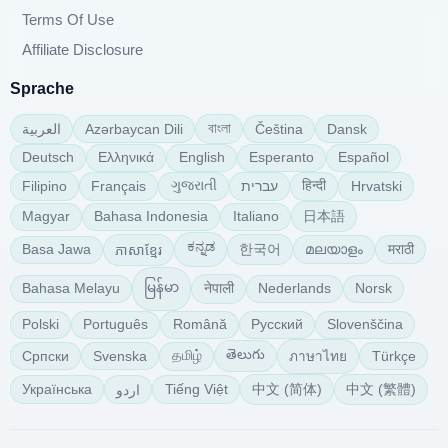
Terms Of Use
Affiliate Disclosure
Sprache
বাংলা
Azərbaycan Dili
Čeština
Dansk
العربية
Deutsch
Ελληνικά
English
Esperanto
Español
ગુજરાતી
हिन्दी
Filipino
Français
עברית
Hrvatski
日本語
Magyar
Bahasa Indonesia
Italiano
ಕನ್ನಡ
한국어
മലയാളം
मराठी
Basa Jawa
ភាសាខ្មែរ
မြန်မာ
नेपाली
Bahasa Melayu
Nederlands
Norsk
Polski
Português
Română
Русский
Slovenščina
తెలుగు
தமிழ்
Српски
Svenska
Türkçe
ภาษาไทย
中文 (简体)
中文 (繁體)
Українська
Tiếng Việt
اردو