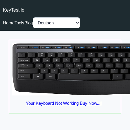
KeyTest.io
Home
Tools
Blog
Your Keyboard Not Working Buy Now...!