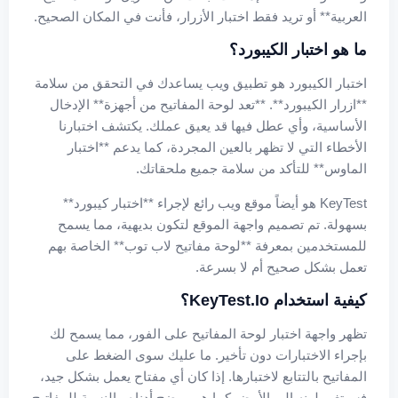
العربية** أو تريد فقط اختبار الأزرار، فأنت في المكان الصحيح.
ما هو اختبار الكيبورد؟
اختبار الكيبورد هو تطبيق ويب يساعدك في التحقق من سلامة
**ازرار الكيبورد**. **تعد لوحة المفاتيح من أجهزة** الإدخال
الأساسية، وأي عطل فيها قد يعيق عملك. يكتشف اختبارنا
الأخطاء التي لا تظهر بالعين المجردة، كما يدعم **اختبار
الماوس** للتأكد من سلامة جميع ملحقاتك.
KeyTest هو أيضاً موقع ويب رائع لإجراء **اختبار كيبورد**
بسهولة. تم تصميم واجهة الموقع لتكون بديهية، مما يسمح
للمستخدمين بمعرفة **لوحة مفاتيح لاب توب** الخاصة بهم
تعمل بشكل صحيح أم لا بسرعة.
كيفية استخدام KeyTest.io؟
تظهر واجهة اختبار لوحة المفاتيح على الفور، مما يسمح لك
بإجراء الاختبارات دون تأخير. ما عليك سوى الضغط على
المفاتيح بالتتابع لاختبارها. إذا كان أي مفتاح يعمل بشكل جيد،
فسيتغير لونه إلى الأبيض كما هو موضح أدناه. بالنسبة للمفاتيح