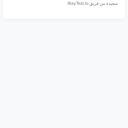
سعيدة من فريق KeyTest.io!