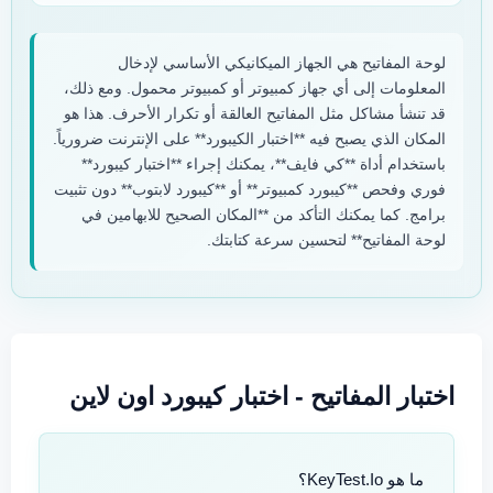
لوحة المفاتيح هي الجهاز الميكانيكي الأساسي لإدخال
المعلومات إلى أي جهاز كمبيوتر أو كمبيوتر محمول. ومع ذلك،
قد تنشأ مشاكل مثل المفاتيح العالقة أو تكرار الأحرف. هذا هو
المكان الذي يصبح فيه **اختبار الكيبورد** على الإنترنت ضرورياً.
باستخدام أداة **كي فايف**، يمكنك إجراء **اختبار كيبورد**
فوري وفحص **كيبورد كمبيوتر** أو **كيبورد لابتوب** دون تثبيت
برامج. كما يمكنك التأكد من **المكان الصحيح للابهامين في
لوحة المفاتيح** لتحسين سرعة كتابتك.
اختبار المفاتيح - اختبار كيبورد اون لاين
ما هو KeyTest.io؟