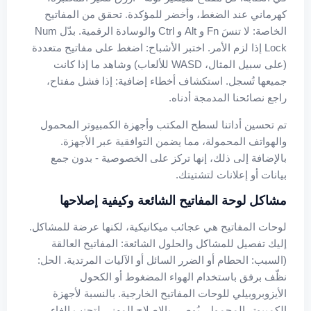
كهرماني عند الضغط، وأخضر للمؤكدة. تحقق من المفاتيح
الخاصة: لا تنسَ Fn و Alt و Ctrl والوسادة الرقمية. بدّل Num
Lock إذا لزم الأمر. اختبر الأشباح: اضغط على مفاتيح متعددة
(على سبيل المثال، WASD للألعاب) وشاهد ما إذا كانت
جميعها تُسجل. استكشاف أخطاء إضافية: إذا فشل مفتاح،
راجع نصائحنا المدمجة أدناه.
تم تحسين أداتنا لسطح المكتب وأجهزة الكمبيوتر المحمول
والهواتف المحمولة، مما يضمن التوافقية عبر الأجهزة.
بالإضافة إلى ذلك، إنها تركز على الخصوصية - بدون جمع
بيانات أو إعلانات لتشتيتك.
مشاكل لوحة المفاتيح الشائعة وكيفية إصلاحها
لوحات المفاتيح هي عجائب ميكانيكية، لكنها عرضة للمشاكل.
إليك تفصيل للمشاكل والحلول الشائعة: المفاتيح العالقة
(السبب: الحطام أو الضرر السائل أو الآليات المرتدية. الحل:
نظّف برفق باستخدام الهواء المضغوط أو الكحول
الأيزوبروبيلي للوحات المفاتيح الخارجية. بالنسبة لأجهزة
الكمبيوتر المحمول، يُوصى بالإصلاح المهني لتجنب إلغاء