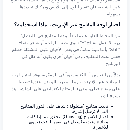
غير النشطة، فلن تتغير اللون إلى الأبيض ويمكنك تحديدها
بسهولة.
اختبار لوحة المفاتيح عبر الإنترنت، لماذا استخدامه؟
من المحبط للغاية عندما تبدأ لوحة المفاتيح في "التعطل" -
ربما لا تعمل مفتاح "E" سوى نصف الوقت، أو تشعر مفتاح
"Shift" بأنها ميتة تماماً. في بعض الأحيان تكون المشكلة حطام
فعلي تحت المفاتيح، وفي أحيان أخرى يكون أنه خلل في
البرنامج.
بدلاً من التخمين أو الكتابة يدوياً في المفكرة، يوفر اختبار لوحة
المفاتيح عبر الإنترنت خريطة بصرية للوحتك. عندما تضغط
على مفتاح فعلي، يضيء المفتاح الافتراضي على الشاشة. هذا
يسمح لك بـ:
تحديد مفاتيح "مشلولة": شاهد على الفور المفاتيح
التي لا تُرسل إشارة.
اختبار الأشباح (Ghosting): تحقق مما إذا كانت
مفاتيح متعددة تُسجل في نفس الوقت (حيوي
للاعبين).