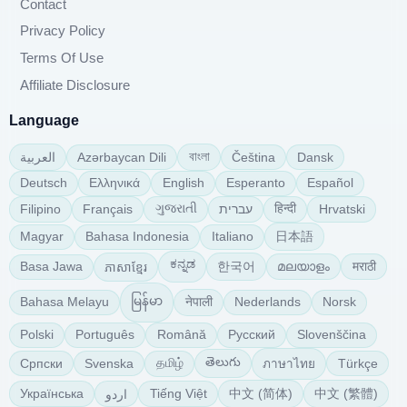
Contact
Privacy Policy
Terms Of Use
Affiliate Disclosure
Language
বাংলা
Azərbaycan Dili
Čeština
Dansk
العربية
Deutsch
Ελληνικά
English
Esperanto
Español
ગુજરાતી
हिन्दी
Hrvatski
עברית
Français
Filipino
日本語
Magyar
Bahasa Indonesia
Italiano
ಕನ್ನಡ
한국어
മലയാളം
मराठी
Basa Jawa
ភាសាខ្មែរ
မြန်မာ
नेपाली
Bahasa Melayu
Nederlands
Norsk
Polski
Português
Română
Русский
Slovenščina
తెలుగు
தமிழ்
Српски
Svenska
Türkçe
ภาษาไทย
中文 (简体)
中文 (繁體)
Українська
Tiếng Việt
اردو