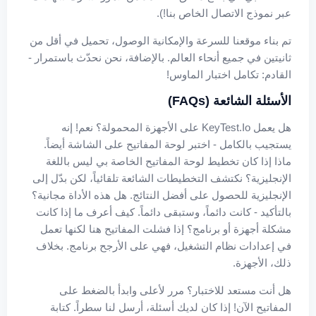
عبر نموذج الاتصال الخاص بنا!).
تم بناء موقعنا للسرعة والإمكانية الوصول، تحميل في أقل من
ثانيتين في جميع أنحاء العالم. بالإضافة، نحن نحدّث باستمرار -
القادم: تكامل اختبار الماوس!
الأسئلة الشائعة (FAQs)
هل يعمل KeyTest.io على الأجهزة المحمولة؟ نعم! إنه
يستجيب بالكامل - اختبر لوحة المفاتيح على الشاشة أيضاً.
ماذا إذا كان تخطيط لوحة المفاتيح الخاصة بي ليس باللغة
الإنجليزية؟ نكتشف التخطيطات الشائعة تلقائياً، لكن بدّل إلى
الإنجليزية للحصول على أفضل النتائج. هل هذه الأداة مجانية؟
بالتأكيد - كانت دائماً، وستبقى دائماً. كيف أعرف ما إذا كانت
مشكلة أجهزة أو برنامج؟ إذا فشلت المفاتيح هنا لكنها تعمل
في إعدادات نظام التشغيل، فهي على الأرجح برنامج. بخلاف
ذلك، الأجهزة.
هل أنت مستعد للاختبار؟ مرر لأعلى وابدأ بالضغط على
المفاتيح الآن! إذا كان لديك أسئلة، أرسل لنا سطراً. كتابة