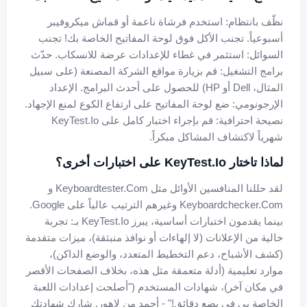
نظّف بانتظام: استخدم فرشاة ناعمة أو قماش ميكروفيبر
أسبوعياً. تجنب الأكل فوق لوحة المفاتيح الخاصة بك! تجنب
السوائل: استثمر في غطاء للإعدادات عرضة للانسكاب. حدّث
برامج التشغيل: قم بزيارة مواقع الشركة المصنعة (على سبيل
المثال، Dell أو HP) للحصول على أحدث البرامج. الإعداد
الإرجونومي: ضع لوحة المفاتيح على ارتفاع الكوع لمنع الإجهاد.
نصيحة احترافية: قم بإجراء اختبار كامل على KeyTest.io
شهرياً لاكتشاف المشاكل مبكراً.
لماذا تاختار KeyTest.io على اختبارات أخرى؟
لقد حللنا المنافسين الأوائل مثل Keyboardtester.com و
Keyboardchecker.com وغيرهم الترتيب عالياً على Google.
بينما يقدمون اختبارات أساسية، يبرز KeyTest.io بـ: تجربة
خالية من الإعلانات (لا إلهاءات أو نوافذ منبثقة)، ميزات متقدمة
(كشف الأشباح، دعم التخطيط المتعدد، والوضع الداكن)،
موارد تعليمية (أدلة متعمقة مثل هذه، بخلاف الصفحات الأقصر
في مكان آخر)، شهادات المستخدم ("أصلحت إعدادات اللعبة
الخاصة بي في بضع دقائق!" - أحمد من لاهور. شارك شهادتك