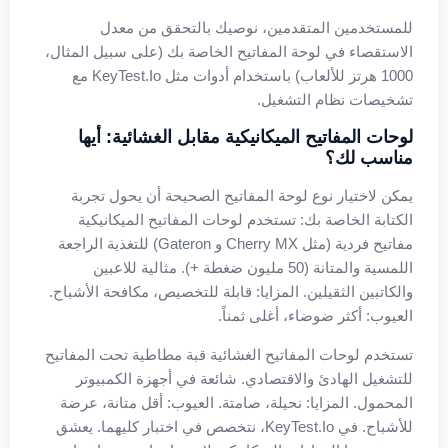
للمستخدمين المتقدمين، نوصيك بالتحقق من معدل
الاستقصاء في لوحة المفاتيح الخاصة بك (على سبيل المثال،
1000 هرتز للألعاب) باستخدام أدوات مثل KeyTest.io مع
تشخيصات نظام التشغيل.
لوحات المفاتيح الميكانيكية مقابل الغشائية: أيها
مناسب لك؟
يمكن لاختيار نوع لوحة المفاتيح الصحيحة أن يحول تجربة
الكتابة الخاصة بك: تستخدم لوحات المفاتيح الميكانيكية
مفاتيح فردية (مثل Cherry MX و Gateron) للتغذية الراجعة
اللمسية والمتانة (50 مليون ضغطة +). مثالية للاعبين
والكاتبين الثقيلين. المزايا: قابلة للتخصيص، مكافحة الأشباح.
العيوب: أكثر ضوضاء، أغلى ثمناً.
تستخدم لوحات المفاتيح الغشائية قبة مطاطية تحت المفاتيح
للتشغيل الهادئ والاقتصادي. شائعة في أجهزة الكمبيوتر
المحمول. المزايا: نحيلة، صامتة. العيوب: أقل متانة، عرضة
للأشباح. في KeyTest.io، نتخصص في اختبار كليهما. يعشق