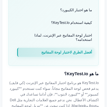
ما هو اختبار الكيبورد؟
كيفية استخدام KeyTest.io؟
اختبار لوحة المفاتيح عبر الإنترنت، لماذا
استخدامه؟
أفضل الطرق لاختبار لوحة المفاتيح
ما هو KeyTest.io؟
KeyTest.io هو برنامج اختبار المفاتيح عبر الإنترنت (كي فايف)
يدعم فحص لوحة المفاتيح مجاناً. سواء كنت تستخدم **كيبورد
كمبيوتر** أو **كيبورد لابتوب**، فإن أداتنا تساعدك في
اكتشاف الأعطال. نحن ندعم جميع العلامات التجارية مثل Dell
وAsus وMacbook. إذا كنت تبحث عن **تنزيل لوحة المفاتيح