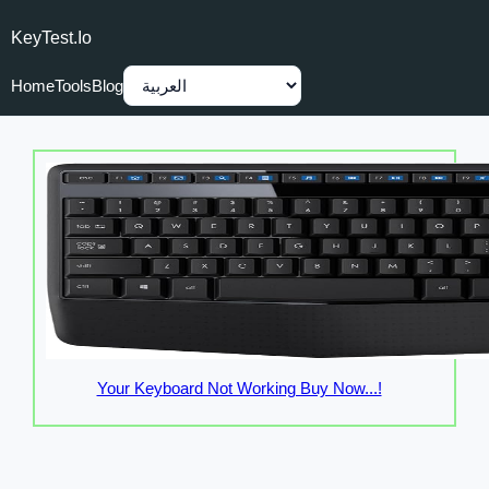
KeyTest.io
Home
Tools
Blog
Your Keyboard Not Working Buy Now...!