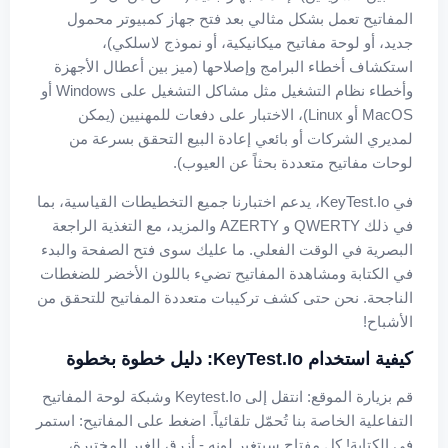
المفاتيح تعمل بشكل مثالي بعد فتح جهاز كمبيوتر محمول
جديد، أو لوحة مفاتيح ميكانيكية، أو نموذج لاسلكي)،
استكشاف أخطاء البرامج وإصلاحها (ميز بين أعطال الأجهزة
وأخطاء نظام التشغيل مثل مشاكل التشغيل على Windows أو
MacOS أو Linux)، الاختبار على دفعات للمهنيين (يمكن
لمديري الشركات أو بائعي إعادة البيع التحقق بسرعة من
لوحات مفاتيح متعددة بحثاً عن العيوب).
في KeyTest.io، يدعم اختبارنا جميع التخطيطات القياسية، بما
في ذلك QWERTY و AZERTY والمزيد، مع التغذية الراجعة
البصرية في الوقت الفعلي. ما عليك سوى فتح الصفحة والبدء
في الكتابة ومشاهدة المفاتيح تضيء باللون الأخضر للضغطات
الناجحة. نحن حتى كشف تركيبات متعددة المفاتيح للتحقق من
الأشباح!
كيفية استخدام KeyTest.io: دليل خطوة بخطوة
قم بزيارة الموقع: انتقل إلى Keytest.io وشبكة لوحة المفاتيح
التفاعلية الخاصة بنا تُحمّل تلقائياً. اضغط على المفاتيح: استمر
في الكتابة! كل مفتاح سيتغير لونه - أزرق للغير المختبرة،