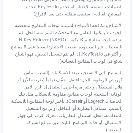
الضمانات. نصيحة الاختبار: استخدم KeyTest.io لتحديد
المفاتيح العالقة - ستبقى مظللة حتى بعد الإفراج).
الأشباح ومكافحة الأشباح (السبب: لوحات المفاتيح منخفضة
الجودة لا يمكنها التعامل مع المدخلات المتزامنة. الحل: قم
بترقية لوحة مفاتيح ميكانيكية بـ N-Key Rollover (NKRO)
للضغطات غير المحدودة. نصيحة الاختبار: اضغط على 6 مفاتيح
أو أكثر في KeyTest.io. إذا لم يتم تسجيل البعض، فهو أشباح -
شائع في لوحات المفاتيح الغشائية).
المفاتيح التي لا تستجيب بعد الانسكابات (السبب: ماس
كهربائي الرطوبة. الحل: افصل، جفّف تماماً (طريقة الأرز أو
هلام السيليكا)، واختبر مرة أخرى. استبدل إذا لزم الأمر.
الوقاية: استخدم لوحات مفاتيح مقاومة للانسكاب مثل تلك
الخاصة بـ Logitech أو Corsair). تأخير لوحة المفاتيح اللاسلكية
(السبب: مشاكل البطارية أو التداخل أو برامج التشغيل
المتقادمة. الحل: استبدل البطاريات، تحرك أقرب إلى جهاز
الاستقبال، أو حدّث البرنامج الثابت عبر مواقع الشركة
المصنعة).