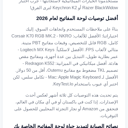
مستخدمونا الخيارات الميكانيكية لاستجابتها - جرب اختبار
Razer BlackWidow أو Keychron K2 لترى الفرق!
أفضل توصيات لوحة المفاتيح لعام 2026
بناءً على ملاحظات المستخدم واتجاهات السوق، إليك
اختياراتنا: الأفضل للألعاب: Corsair K70 RGB MK.2 - NKRO
كامل، RGB قابل للتخصيص، وقبعات مفاتيح PBT متينة.
مثالي لألعاب FPS. الأفضل لاسلكياً: Logitech MX Keys -
عمر بطارية طويل، التبديل بين عدة أجهزة، ومفاتيح مقص
هادئة. أفضل ميكانيكي في الميزانية: Redragon K552 -
تصميم TKL مضغوط مع مفاتيح Outemu، أقل من 50 دولار.
الأفضل لـ Mac: Apple Magic Keyboard - تكامل سلس، لكن
اختبر أي عيوب باستخدام KeyTest.io.
يتم تحديث هذه التوصيات كل ثلاثة أشهر لعكس أحدث
الإصدارات. إذا كنت في باكستان أو في أي مكان في العالم،
فتحقق من Amazon أو تجار التجزئة المحليين للحصول على
التوفريات.
نصائح الصيانة لتمديد حياة لوحة المفاتيح الخاصة بك